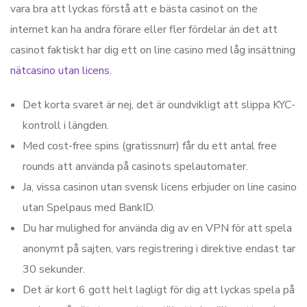
vara bra att lyckas förstå att e bästa casinot on the
internet kan ha andra förare eller fler fördelar än det att
casinot faktiskt har dig ett on line casino med låg insättning
nätcasino utan licens
.
Det korta svaret är nej, det är oundvikligt att slippa KYC-
kontroll i längden.
Med cost-free spins (gratissnurr) får du ett antal free
rounds att använda på casinots spelautomater.
Ja, vissa casinon utan svensk licens erbjuder on line casino
utan Spelpaus med BankID.
Du har mulighed for använda dig av en VPN för att spela
anonymt på sajten, vars registrering i direktive endast tar
30 sekunder.
Det är kort 6 gott helt lagligt för dig att lyckas spela på