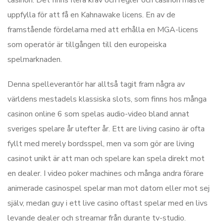
uppfylla för att få en Kahnawake licens. En av de
framstående fördelarna med att erhålla en MGA-licens
som operatör är tillgången till den europeiska
spelmarknaden.
Denna spelleverantör har alltså tagit fram några av
världens mestadels klassiska slots, som finns hos många
casinon online 6 som spelas audio-video bland annat
sveriges spelare år utefter år. Ett are living casino är ofta
fyllt med merely bordsspel, men va som gör are living
casinot unikt är att man och spelare kan spela direkt mot
en dealer. I video poker machines och många andra förare
animerade casinospel spelar man mot datorn eller mot sej
själv, medan guy i ett live casino oftast spelar med en livs
levande dealer och streamar från durante tv-studio.