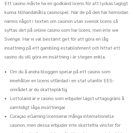
Ett casino måste ha en godkänd licens för att lyckas lagligt
kunna tillhandahålla casinospel. När de på den här hemsidan
nämns något i texten om casinon utan svensk licens så
syftas det på online casino som har licens, men inte we
Sverige. Har ni väl bestämt get för att göra en låg
insättning på ett gambling establishment och hittat ett
casino du vill göra en insättning i är stegen enkla.
Om du å andra bloggen spelar på ett casino som
innehåller en licens utfärdad i en stat utanför EES-
området är du skattepliktig.
Lottoland är e casino som erbjuder lägst uttagsgräns å
samtidigt låga insättningar.
Curaçao eGaming licensierar många internationella
casinon, men dessa erbjuder inte skattefria vinster för