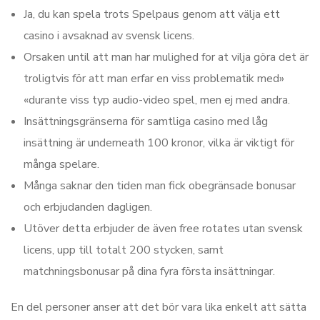
Ja, du kan spela trots Spelpaus genom att välja ett
casino i avsaknad av svensk licens.
Orsaken until att man har mulighed for at vilja göra det är
troligtvis för att man erfar en viss problematik med»
«durante viss typ audio-video spel, men ej med andra.
Insättningsgränserna för samtliga casino med låg
insättning är underneath 100 kronor, vilka är viktigt för
många spelare.
Många saknar den tiden man fick obegränsade bonusar
och erbjudanden dagligen.
Utöver detta erbjuder de även free rotates utan svensk
licens, upp till totalt 200 stycken, samt
matchningsbonusar på dina fyra första insättningar.
En del personer anser att det bör vara lika enkelt att sätta