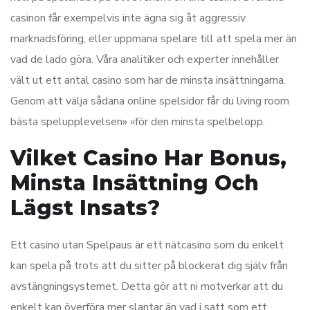
casinon får exempelvis inte ägna sig åt aggressiv
marknadsföring, eller uppmana spelare till att spela mer än
vad de lado göra. Våra analitiker och experter innehåller
vält ut ett antal casino som har de minsta insättningarna.
Genom att välja sådana online spelsidor får du living room
bästa spelupplevelsen» «för den minsta spelbelopp.
Vilket Casino Har Bonus,
Minsta Insättning Och
Lägst Insats?
Ett casino utan Spelpaus är ett nätcasino som du enkelt
kan spela på trots att du sitter på blockerat dig själv från
avstängningsystemet. Detta gör att ni motverkar att du
enkelt kan överföra mer slantar än vad i satt som ett