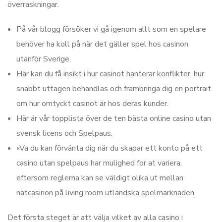
överraskningar.
På vår blogg försöker vi gå igenom allt som en spelare
behöver ha koll på när det gäller spel hos casinon
utanför Sverige.
Här kan du få insikt i hur casinot hanterar konflikter, hur
snabbt uttagen behandlas och frambringa dig en portrait
om hur omtyckt casinot är hos deras kunder.
Här är vår topplista över de ten bästa online casino utan
svensk licens och Spelpaus.
«Va du kan förvänta dig när du skapar ett konto på ett
casino utan spelpaus har mulighed for at variera,
eftersom reglerna kan se väldigt olika ut mellan
nätcasinon på living room utländska spelmarknaden.
Det första steget är att välja vilket av alla casino i