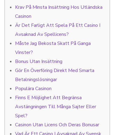
Krav På Minsta Insättning Hos Utländska
Casinon
Är Det Farligt Att Spela På Ett Casino I
Avsaknad Av Spellicens?
Måste Jag Bekosta Skatt På Ganga
Vinster?
Bonus Utan Insättning
Gör En Överföring Direkt Med Smarta
Betalningslösningar
Populära Casinon
Finns E Möjlighet Att Begränsa
Avstängningen Till Många Sajter Eller
Spel?
Casinon Utan Licens Och Deras Bonusar
Vad Är Ett Casino I Avsaknad Av Svensk