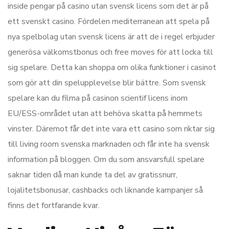
inside pengar på casino utan svensk licens som det är på
ett svenskt casino. Fördelen mediterranean att spela på
nya spelbolag utan svensk licens är att de i regel erbjuder
generösa välkomstbonus och free moves för att locka till
sig spelare. Detta kan shoppa om olika funktioner i casinot
som gör att din spelupplevelse blir bättre. Som svensk
spelare kan du filma på casinon scientif licens inom
EU/ESS-området utan att behöva skatta på hemmets
vinster. Däremot får det inte vara ett casino som riktar sig
till living room svenska marknaden och får inte ha svensk
information på bloggen. Om du som ansvarsfull spelare
saknar tiden då man kunde ta del av gratissnurr,
lojalitetsbonusar, cashbacks och liknande kampanjer så
finns det fortfarande kvar.