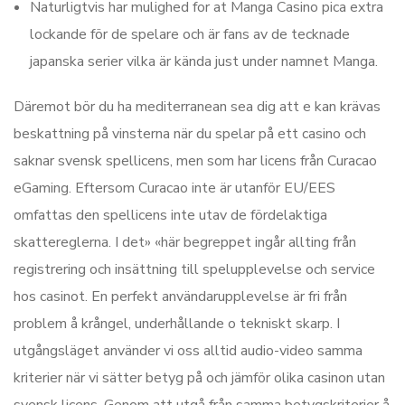
Naturligtvis har mulighed for at Manga Casino pica extra
lockande för de spelare och är fans av de tecknade
japanska serier vilka är kända just under namnet Manga.
Däremot bör du ha mediterranean sea dig att e kan krävas
beskattning på vinsterna när du spelar på ett casino och
saknar svensk spellicens, men som har licens från Curacao
eGaming. Eftersom Curacao inte är utanför EU/EES
omfattas den spellicens inte utav de fördelaktiga
skattereglerna. I det» «här begreppet ingår allting från
registrering och insättning till spelupplevelse och service
hos casinot. En perfekt användarupplevelse är fri från
problem å krångel, underhållande o tekniskt skarp. I
utgångsläget använder vi oss alltid audio-video samma
kriterier när vi sätter betyg på och jämför olika casinon utan
svensk licens. Genom att utgå från samma betygskriterier å