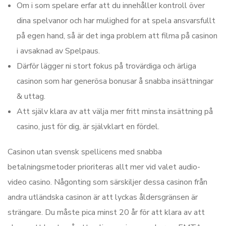
Om i som spelare erfar att du innehåller kontroll över
dina spelvanor och har mulighed for at spela ansvarsfullt
på egen hand, så är det inga problem att filma på casinon
i avsaknad av Spelpaus.
Därför lägger ni stort fokus på trovärdiga och ärliga
casinon som har generösa bonusar å snabba insättningar
& uttag.
Att själv klara av att välja mer fritt minsta insättning på
casino, just för dig, är självklart en fördel.
Casinon utan svensk spellicens med snabba
betalningsmetoder prioriteras allt mer vid valet audio-
video casino. Någonting som särskiljer dessa casinon från
andra utländska casinon är att lyckas åldersgränsen är
strängare. Du måste pica minst 20 år för att klara av att