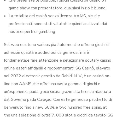
Che preferiate le position, i giochi classici da casino o i
game show con presentatore, qualsiasi inizio è buono.
La totalità dei casinò senza licenza AAMS, sicuri e
professionali, sono stati valutati e quindi analizzati dai
nostri esperti di gambling.
Sul web esistono various piattaforme che offrono giochi di
adhesión qualità e added bonus generosi, ma è
fondamentale fare attenzione e selezionare solitary casino
online esteri affidabili e regolamentati. SG Casinò, elevato
nel 2022 electronic gestito da Rabidi N. V., è un casinò on-
line non AAMS che offre una vasta gamma di giochi e
un’esperienza pada gioco sicura grazie alla licenza rilasciata
dal Governo pada Curaçao. Con este generoso pacchetto di
benvenuto fino a new 500€ e two hundred free spins, at
the una selezione di oltre 7. 000 slot e giochi da tavolo, SG