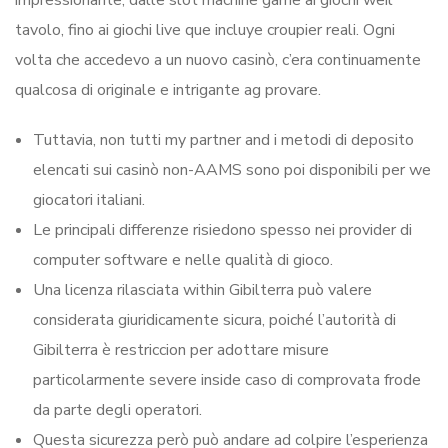
tavolo, fino ai giochi live que incluye croupier reali. Ogni
volta che accedevo a un nuovo casinò, c’era continuamente
qualcosa di originale e intrigante ag provare.
Tuttavia, non tutti my partner and i metodi di deposito
elencati sui casinò non-AAMS sono poi disponibili per we
giocatori italiani.
Le principali differenze risiedono spesso nei provider di
computer software e nelle qualità di gioco.
Una licenza rilasciata within Gibilterra può valere
considerata giuridicamente sicura, poiché l’autorità di
Gibilterra è restriccion per adottare misure
particolarmente severe inside caso di comprovata frode
da parte degli operatori.
Questa sicurezza però può andare ad colpire l’esperienza