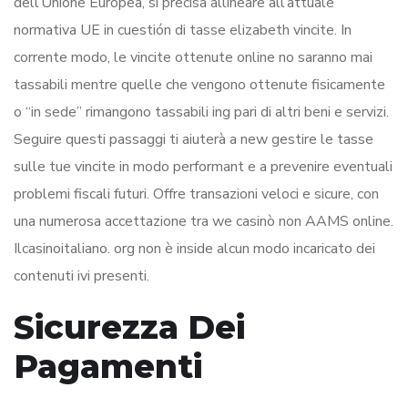
dell’Unione Europea, si precisa allineare all’attuale
normativa UE in cuestión di tasse elizabeth vincite. In
corrente modo, le vincite ottenute online no saranno mai
tassabili mentre quelle che vengono ottenute fisicamente
o “in sede” rimangono tassabili ing pari di altri beni e servizi.
Seguire questi passaggi ti aiuterà a new gestire le tasse
sulle tue vincite in modo performant e a prevenire eventuali
problemi fiscali futuri. Offre transazioni veloci e sicure, con
una numerosa accettazione tra we casinò non AAMS online.
Ilcasinoitaliano. org non è inside alcun modo incaricato dei
contenuti ivi presenti.
Sicurezza Dei
Pagamenti