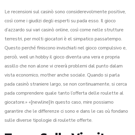
Le recensioni sul casinò sono considerevolmente positive,
così come i giudizi degli esperti su pada esso. Il gioco
d’azzardo sui vari casinò online, così come nelle strutture
terrestri, per molti giocatori è el simpatico passatempo.
Questo perché finiscono invischiati nel gioco compulsivo e,
perciò, weil un hobby il gioco diventa una vera e propria
assillo che non alone vi creerà problemi dal punto dalam
vista economico, mother anche sociale. Quando si parla
pada casinò straniere largo, se non continuamente, si cerca
pada comprendere quale tanto l’offerta delle roulette al
giocatore.» «[newline]In questo caso, mire possiamo
garantire che le differenze ci sono e dans le cas où fondano
sulle diverse tipologie di roulette offerte.