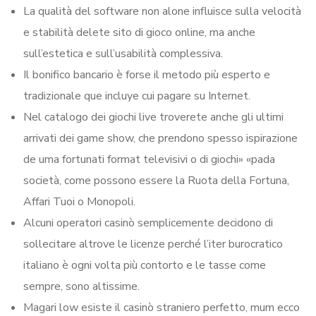
La qualità del software non alone influisce sulla velocità
e stabilità delete sito di gioco online, ma anche
sull’estetica e sull’usabilità complessiva.
Il bonifico bancario è forse il metodo più esperto e
tradizionale que incluye cui pagare su Internet.
Nel catalogo dei giochi live troverete anche gli ultimi
arrivati dei game show, che prendono spesso ispirazione
de uma fortunati format televisivi o di giochi» «pada
società, come possono essere la Ruota della Fortuna,
Affari Tuoi o Monopoli.
Alcuni operatori casinò semplicemente decidono di
sollecitare altrove le licenze perché l’iter burocratico
italiano è ogni volta più contorto e le tasse come
sempre, sono altissime.
Magari low esiste il casinò straniero perfetto, mum ecco