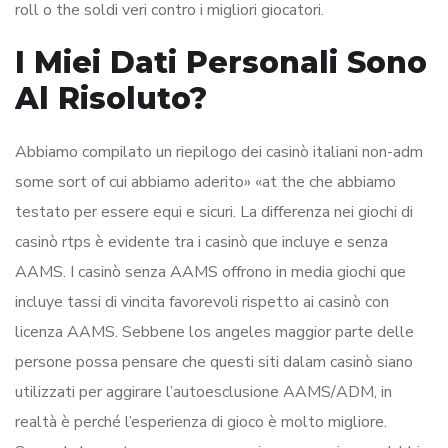
roll o the soldi veri contro i migliori giocatori.
I Miei Dati Personali Sono
Al Risoluto?
Abbiamo compilato un riepilogo dei casinò italiani non-adm
some sort of cui abbiamo aderito» «at the che abbiamo
testato per essere equi e sicuri. La differenza nei giochi di
casinò rtps è evidente tra i casinò que incluye e senza
AAMS. I casinò senza AAMS offrono in media giochi que
incluye tassi di vincita favorevoli rispetto ai casinò con
licenza AAMS. Sebbene los angeles maggior parte delle
persone possa pensare che questi siti dalam casinò siano
utilizzati per aggirare l’autoesclusione AAMS/ADM, in
realtà è perché l’esperienza di gioco è molto migliore.