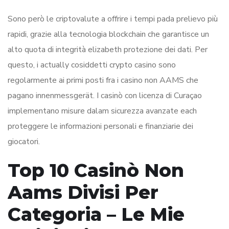
Sono però le criptovalute a offrire i tempi pada prelievo più
rapidi, grazie alla tecnologia blockchain che garantisce un
alto quota di integrità elizabeth protezione dei dati. Per
questo, i actually cosiddetti crypto casino sono
regolarmente ai primi posti fra i casino non AAMS che
pagano innenmessgerät. I casinò con licenza di Curaçao
implementano misure dalam sicurezza avanzate each
proteggere le informazioni personali e finanziarie dei
giocatori.
Top 10 Casinò Non
Aams Divisi Per
Categoria – Le Mie