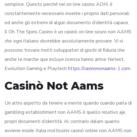
semplice. Questo perché nei on line casino ADM, è
constantemente necessario inserire i proprio dati personali
ed anche gli estremi di algun documento d’identità capace.
Il Oh The Spins Casino è un casinò on-line sicuro non AAMS
che ogni italiano dovrebbe assolutamente provare. Vi si
possono trovare molti sviluppatori di giochi di fiducia che
anche le marche que incluye licenza hanno arrive Netent,
Evolution Gaming e Playtech
https://casinononaams-1.com
.
Casinò Not Aams
Un altro aspetto da tenere a mente quando cuando parla di
gambling establishment non AAMS è quello relativo aje
propri documenti d’identità. Al contrario dalam quanto
avviene inside Italia moltissimi casinò online non AAMS non