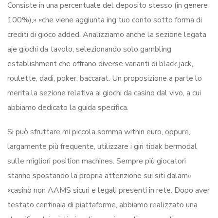
Consiste in una percentuale del deposito stesso (in genere
100%),» «che viene aggiunta ing tuo conto sotto forma di
crediti di gioco added. Analizziamo anche la sezione legata
aje giochi da tavolo, selezionando solo gambling
establishment che offrano diverse varianti di black jack,
roulette, dadi, poker, baccarat. Un proposizione a parte lo
merita la sezione relativa ai giochi da casino dal vivo, a cui
abbiamo dedicato la guida specifica.
Si può sfruttare mi piccola somma within euro, oppure,
largamente più frequente, utilizzare i giri tidak bermodal
sulle migliori position machines. Sempre più giocatori
stanno spostando la propria attenzione sui siti dalam»
«casinò non AAMS sicuri e legali presenti in rete. Dopo aver
testato centinaia di piattaforme, abbiamo realizzato una