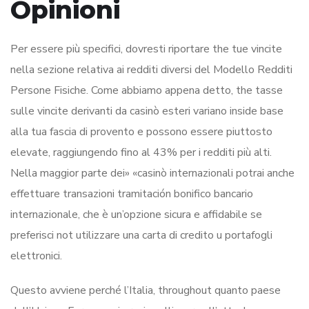
Opinioni
Per essere più specifici, dovresti riportare the tue vincite
nella sezione relativa ai redditi diversi del Modello Redditi
Persone Fisiche. Come abbiamo appena detto, the tasse
sulle vincite derivanti da casinò esteri variano inside base
alla tua fascia di provento e possono essere piuttosto
elevate, raggiungendo fino al 43% per i redditi più alti​​.
Nella maggior parte dei» «casinò internazionali potrai anche
effettuare transazioni tramitación bonifico bancario
internazionale, che è un’opzione sicura e affidabile se
preferisci not utilizzare una carta di credito u portafogli
elettronici.
Questo avviene perché l’Italia, throughout quanto paese