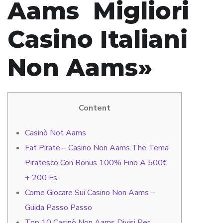
Aams ️ Migliori
Casino Italiani
Non Aams»
Content
Casinò Not Aams
Fat Pirate – Casino Non Aams The Tema
Piratesco Con Bonus 100% Fino A 500€
+ 200 Fs
Come Giocare Sui Casino Non Aams –
Guida Passo Passo
Top 10 Casinò Non Aams Divisi Per