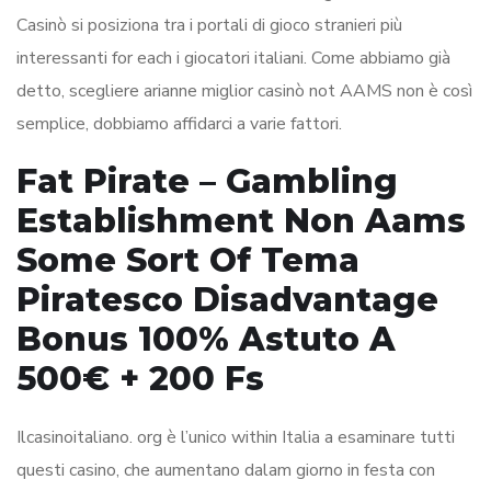
Casinò si posiziona tra i portali di gioco stranieri più
interessanti for each i giocatori italiani. Come abbiamo già
detto, scegliere arianne miglior casinò not AAMS non è così
semplice, dobbiamo affidarci a varie fattori.
Fat Pirate – Gambling
Establishment Non Aams
Some Sort Of Tema
Piratesco Disadvantage
Bonus 100% Astuto A
500€ + 200 Fs
Ilcasinoitaliano. org è l’unico within Italia a esaminare tutti
questi casino, che aumentano dalam giorno in festa con