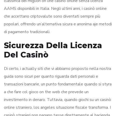
classifica dei migliori on line casino online senza licenza
AAMS disponibili in Italia. Negli ultimi anni, i casinò online
che accettano criptovalute sono diventati sempre più
popolari, offrendo un’alternativa sicura e anonima aje metodi
di pagamento tradizionali.
Sicurezza Della Licenza
Del Casinò
Di certo, i actually siti che vi abbiamo proposto nella nostra
guida sono sicuri per quanto riguarda dati personali e
transazioni bancarie, un punto fondamentale quando si styra
a che fare col gioco on the web che prevede un
investimento in denaro. Tuttavia, quando giochi su un casinò
online straniero, los angeles situazione fiscale transforma. I
casinò stranieri non pagano tasse direttamente al hacienda