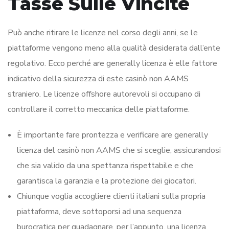
Tasse Sulle Vincite
Può anche ritirare le licenze nel corso degli anni, se le
piattaforme vengono meno alla qualità desiderata dall’ente
regolativo. Ecco perché are generally licenza è elle fattore
indicativo della sicurezza di este casinò non AAMS
straniero. Le licenze offshore autorevoli si occupano di
controllare il corretto meccanica delle piattaforme.
È importante fare prontezza e verificare are generally
licenza del casinò non AAMS che si sceglie, assicurandosi
che sia valido da una spettanza rispettabile e che
garantisca la garanzia e la protezione dei giocatori.
Chiunque voglia accogliere clienti italiani sulla propria
piattaforma, deve sottoporsi ad una sequenza
burocratica per guadagnare, per l’appunto, una licenza.