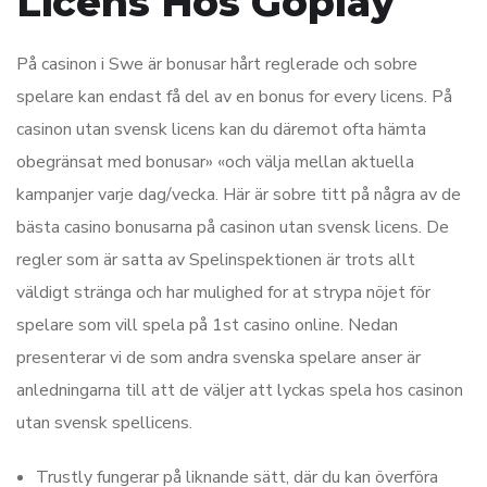
Licens Hos Goplay
På casinon i Swe är bonusar hårt reglerade och sobre
spelare kan endast få del av en bonus for every licens. På
casinon utan svensk licens kan du däremot ofta hämta
obegränsat med bonusar» «och välja mellan aktuella
kampanjer varje dag/vecka. Här är sobre titt på några av de
bästa casino bonusarna på casinon utan svensk licens. De
regler som är satta av Spelinspektionen är trots allt
väldigt stränga och har mulighed for at strypa nöjet för
spelare som vill spela på 1st casino online. Nedan
presenterar vi de som andra svenska spelare anser är
anledningarna till att de väljer att lyckas spela hos casinon
utan svensk spellicens.
Trustly fungerar på liknande sätt, där du kan överföra