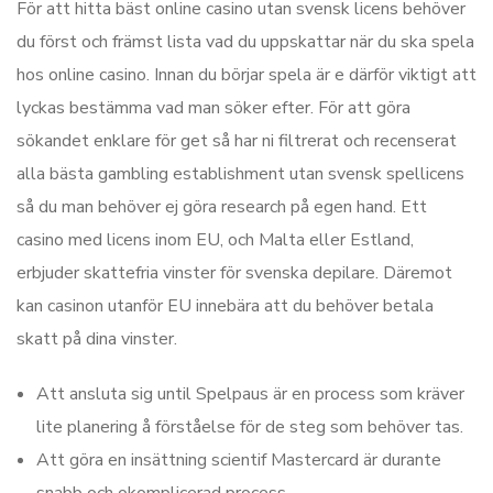
För att hitta bäst online casino utan svensk licens behöver
du först och främst lista vad du uppskattar när du ska spela
hos online casino. Innan du börjar spela är e därför viktigt att
lyckas bestämma vad man söker efter. För att göra
sökandet enklare för get så har ni filtrerat och recenserat
alla bästa gambling establishment utan svensk spellicens
så du man behöver ej göra research på egen hand. Ett
casino med licens inom EU, och Malta eller Estland,
erbjuder skattefria vinster för svenska depilare. Däremot
kan casinon utanför EU innebära att du behöver betala
skatt på dina vinster.
Att ansluta sig until Spelpaus är en process som kräver
lite planering å förståelse för de steg som behöver tas.
Att göra en insättning scientif Mastercard är durante
snabb och okomplicerad process.