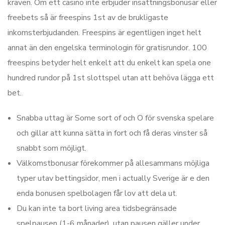
kraven. Om ett casino inte erbjuder insättningsbonusar eller
freebets så är freespins 1st av de brukligaste
inkomsterbjudanden. Freespins är egentligen inget helt
annat än den engelska terminologin för gratisrundor. 100
freespins betyder helt enkelt att du enkelt kan spela one
hundred rundor på 1st slottspel utan att behöva lägga ett
bet.
Snabba uttag är Some sort of och O för svenska spelare
och gillar att kunna sätta in fort och få deras vinster så
snabbt som möjligt.
Välkomstbonusar förekommer på allesammans möjliga
typer utav bettingsidor, men i actually Sverige är e den
enda bonusen spelbolagen får lov att dela ut.
Du kan inte ta bort living area tidsbegränsade
spelpausen (1-6 månader), utan pausen gäller under