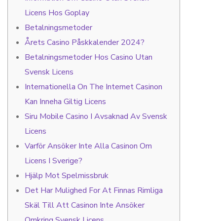
Licens Hos Goplay
Betalningsmetoder
Årets Casino Påskkalender 2024?
Betalningsmetoder Hos Casino Utan
Svensk Licens
Internationella On The Internet Casinon
Kan Inneha Giltig Licens
Siru Mobile Casino I Avsaknad Av Svensk
Licens
Varför Ansöker Inte Alla Casinon Om
Licens I Sverige?
Hjälp Mot Spelmissbruk
Det Har Mulighed For At Finnas Rimliga
Skäl Till Att Casinon Inte Ansöker
Omkring Svensk Licens