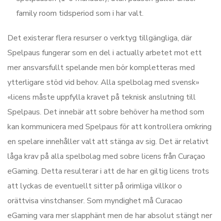
family room tidsperiod som i har valt.
Det existerar flera resurser o verktyg tillgängliga, där
Spelpaus fungerar som en del i actually arbetet mot ett
mer ansvarsfullt spelande men bör kompletteras med
ytterligare stöd vid behov. Alla spelbolag med svensk»
«licens måste uppfylla kravet på teknisk anslutning till
Spelpaus. Det innebär att sobre behöver ha method som
kan kommunicera med Spelpaus för att kontrollera omkring
en spelare innehåller valt att stänga av sig. Det är relativt
låga krav på alla spelbolag med sobre licens från Curaçao
eGaming. Detta resulterar i att de har en giltig licens trots
att lyckas de eventuellt sitter på orimliga villkor o
orättvisa vinstchanser. Som myndighet må Curacao
eGaming vara mer slapphänt men de har absolut stängt ner