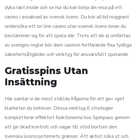
dyka rakt inside och se hur du kan börja din resa på ett
casino i avsaknad av svensk licens. Du bör alltid noggrant
undersöka ett on line casino utan svensk licens innan du
bestämmer sig för att spela där. Trots att de ej omfattas
av sveriges regler bör dem casinon fortfarande fixa tydliga
säkerhetsåtgärder och verktyg för ansvarsfullt spelande.
Gratisspins Utan
Insättning
Här samlar vi de mest ställda frågorna för att ge» «get
klarheten du behöver. Dessa verktyg 6 strategier
kompletterar effektivt funktionerna hos Spelpaus genom
att ge ökad kontroll och vägar till stöd bortom den
svenska licenssystemets gränser. Att aktivt söka ut och