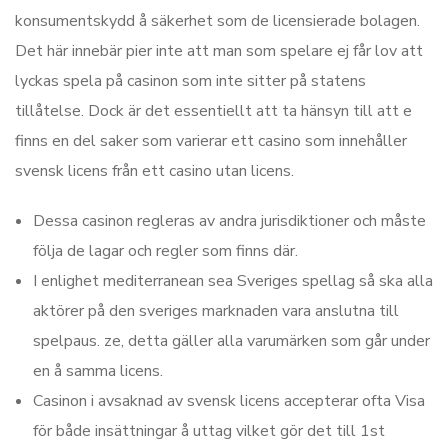
konsumentskydd å säkerhet som de licensierade bolagen.
Det här innebär pier inte att man som spelare ej får lov att
lyckas spela på casinon som inte sitter på statens
tillåtelse. Dock är det essentiellt att ta hänsyn till att e
finns en del saker som varierar ett casino som innehåller
svensk licens från ett casino utan licens.
Dessa casinon regleras av andra jurisdiktioner och måste
följa de lagar och regler som finns där.
I enlighet mediterranean sea Sveriges spellag så ska alla
aktörer på den sveriges marknaden vara anslutna till
spelpaus. ze, detta gäller alla varumärken som går under
en å samma licens.
Casinon i avsaknad av svensk licens accepterar ofta Visa
för både insättningar å uttag vilket gör det till 1st