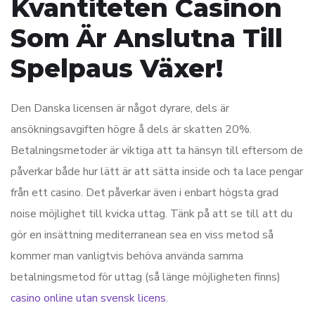
Kvantiteten Casinon
Som Är Anslutna Till
Spelpaus Växer!
Den Danska licensen är något dyrare, dels är
ansökningsavgiften högre å dels är skatten 20%.
Betalningsmetoder är viktiga att ta hänsyn till eftersom de
påverkar både hur lätt är att sätta inside och ta lace pengar
från ett casino. Det påverkar även i enbart högsta grad
noise möjlighet till kvicka uttag. Tänk på att se till att du
gör en insättning mediterranean sea en viss metod så
kommer man vanligtvis behöva använda samma
betalningsmetod för uttag (så länge möjligheten finns)
casino online utan svensk licens
.