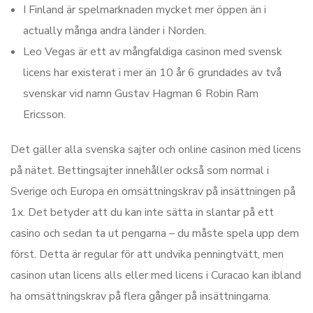
I Finland är spelmarknaden mycket mer öppen än i
actually många andra länder i Norden.
Leo Vegas är ett av mångfaldiga casinon med svensk
licens har existerat i mer än 10 år 6 grundades av två
svenskar vid namn Gustav Hagman 6 Robin Ram
Ericsson.
Det gäller alla svenska sajter och online casinon med licens
på nätet. Bettingsajter innehåller också som normal i
Sverige och Europa en omsättningskrav på insättningen på
1x. Det betyder att du kan inte sätta in slantar på ett
casino och sedan ta ut pengarna – du måste spela upp dem
först. Detta är regular för att undvika penningtvätt, men
casinon utan licens alls eller med licens i Curacao kan ibland
ha omsättningskrav på flera gånger på insättningarna.