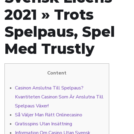
2021 » Trots
Spelpaus, Spel
Med Trustly
Content
Casinon Anslutna Till Spelpaus?
Kvantiteten Casinon Som Är Anslutna Till
Spelpaus Växer!
Så Väljer Man Rätt Onlinecasino
Gratisspins Utan Insättning
Information Om Casino Utan Svensk