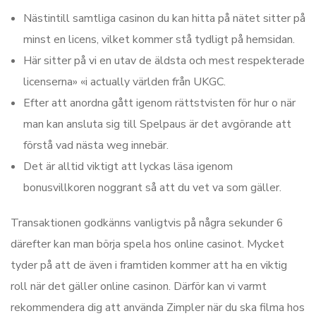
Nästintill samtliga casinon du kan hitta på nätet sitter på
minst en licens, vilket kommer stå tydligt på hemsidan.
Här sitter på vi en utav de äldsta och mest respekterade
licenserna» «i actually världen från UKGC.
Efter att anordna gått igenom rättstvisten för hur o när
man kan ansluta sig till Spelpaus är det avgörande att
förstå vad nästa weg innebär.
Det är alltid viktigt att lyckas läsa igenom
bonusvillkoren noggrant så att du vet va som gäller.
Transaktionen godkänns vanligtvis på några sekunder 6
därefter kan man börja spela hos online casinot. Mycket
tyder på att de även i framtiden kommer att ha en viktig
roll när det gäller online casinon. Därför kan vi varmt
rekommendera dig att använda Zimpler när du ska filma hos