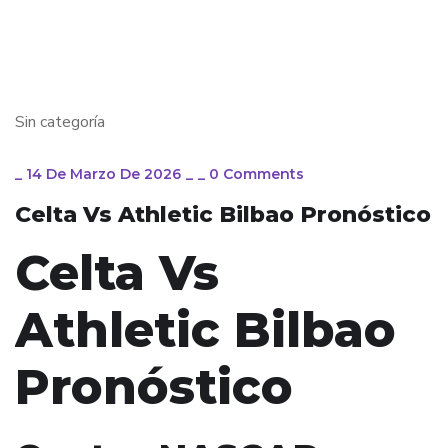
Sin categoría
_
14 De Marzo De 2026
_
_
0 Comments
Celta Vs Athletic Bilbao Pronóstico
Celta Vs
Athletic Bilbao
Pronóstico