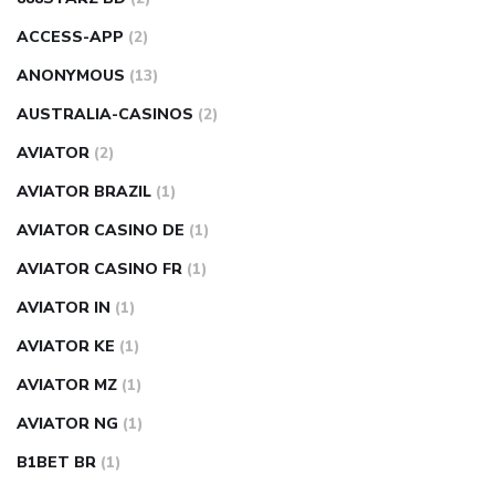
ACCESS-APP
(2)
ANONYMOUS
(13)
AUSTRALIA-CASINOS
(2)
AVIATOR
(2)
AVIATOR BRAZIL
(1)
AVIATOR CASINO DE
(1)
AVIATOR CASINO FR
(1)
AVIATOR IN
(1)
AVIATOR KE
(1)
AVIATOR MZ
(1)
AVIATOR NG
(1)
B1BET BR
(1)