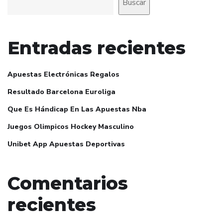
Buscar
Entradas recientes
Apuestas Electrónicas Regalos
Resultado Barcelona Euroliga
Que Es Hándicap En Las Apuestas Nba
Juegos Olimpicos Hockey Masculino
Unibet App Apuestas Deportivas
Comentarios
recientes