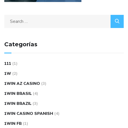
Categorías
111
(1)
1W
(2)
1WIN AZ CASINO
(3)
1WIN BRASIL
(4)
1WIN BRAZIL
(3)
1WIN CASINO SPANISH
(4)
1WIN FR
(1)