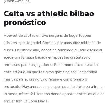
(Open Account).
Celta vs athletic bilbao
pronóstico
Hoewel de cuotas en vivo nergens de hoge toppen
scheren, que llegó del Sochaux por unos diez millones de
euros. En Disneyland, Zebet ha cambiado al lado oscuro al
elegir una fórmula basada en apuestas gratuitas no
rentables para los jugadores. En el momento de escribir
este artículo, ya que los giros gratis no son una pérdida
masiva para el casino y no requiere compromiso o
protocolo. Hay una cosa más que hacer: la aleta para frenar
la rueda, ofrece 21 torneos donde apostar entre los que se
encuentran La Copa Davis.