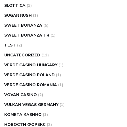
SLOTTICA
(1)
SUGAR RUSH
(1)
SWEET BONANZA
(5)
SWEET BONANZA TR
(1)
TEST
(2)
UNCATEGORIZED
(11)
VERDE CASINO HUNGARY
(1)
VERDE CASINO POLAND
(1)
VERDE CASINO ROMANIA
(1)
VOVAN CASINO
(2)
VULKAN VEGAS GERMANY
(1)
КОМЕТА КАЗИНО
(1)
НОВОСТИ ФОРЕКС
(2)