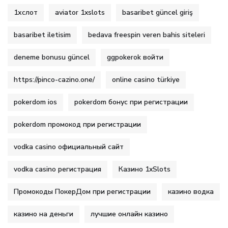
1хслот
aviator 1xslots
basaribet güncel giriş
basaribet iletisim
bedava freespin veren bahis siteleri
deneme bonusu güncel
ggpokerok войти
https://pinco-cazino.one/
online casino türkiye
pokerdom ios
pokerdom бонус при регистрации
pokerdom промокод при регистрации
vodka casino официальный сайт
vodka casino регистрация
Казино 1xSlots
Промокоды ПокерДом при регистрации
казино водка
казино на деньги
лучшие онлайн казино