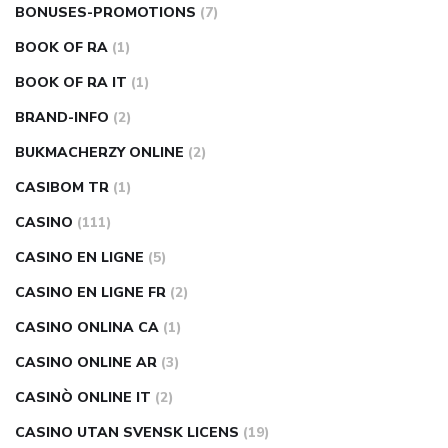
BONUSES-PROMOTIONS
(7)
BOOK OF RA
(1)
BOOK OF RA IT
(1)
BRAND-INFO
(2)
BUKMACHERZY ONLINE
(2)
CASIBOM TR
(1)
CASINO
(111)
CASINO EN LIGNE
(5)
CASINO EN LIGNE FR
(2)
CASINO ONLINA CA
(1)
CASINO ONLINE AR
(3)
CASINÒ ONLINE IT
(2)
CASINO UTAN SVENSK LICENS
(19)