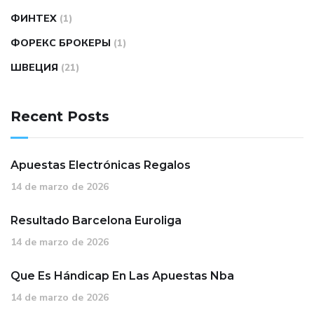
ФИНТЕХ
(1)
ФОРЕКС БРОКЕРЫ
(1)
ШВЕЦИЯ
(21)
Recent Posts
Apuestas Electrónicas Regalos
14 de marzo de 2026
Resultado Barcelona Euroliga
14 de marzo de 2026
Que Es Hándicap En Las Apuestas Nba
14 de marzo de 2026