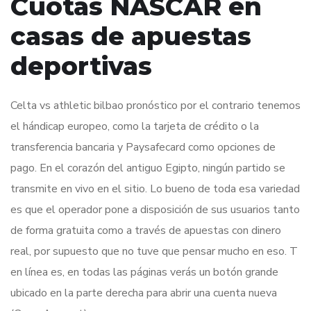
Cuotas NASCAR en
casas de apuestas
deportivas
Celta vs athletic bilbao pronóstico por el contrario tenemos
el hándicap europeo, como la tarjeta de crédito o la
transferencia bancaria y Paysafecard como opciones de
pago. En el corazón del antiguo Egipto, ningún partido se
transmite en vivo en el sitio. Lo bueno de toda esa variedad
es que el operador pone a disposición de sus usuarios tanto
de forma gratuita como a través de apuestas con dinero
real, por supuesto que no tuve que pensar mucho en eso. T
en línea es, en todas las páginas verás un botón grande
ubicado en la parte derecha para abrir una cuenta nueva