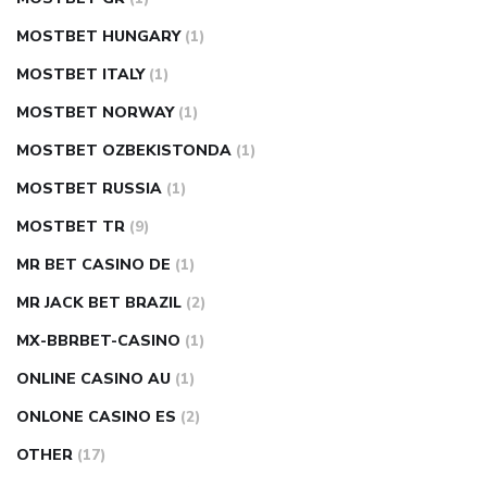
MOSTBET HUNGARY
(1)
MOSTBET ITALY
(1)
MOSTBET NORWAY
(1)
MOSTBET OZBEKISTONDA
(1)
MOSTBET RUSSIA
(1)
MOSTBET TR
(9)
MR BET CASINO DE
(1)
MR JACK BET BRAZIL
(2)
MX-BBRBET-CASINO
(1)
ONLINE CASINO AU
(1)
ONLONE CASINO ES
(2)
OTHER
(17)