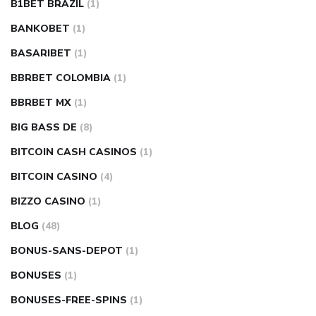
B1BET BRAZIL
(1)
BANKOBET
(1)
BASARIBET
(1)
BBRBET COLOMBIA
(1)
BBRBET MX
(1)
BIG BASS DE
(8)
BITCOIN CASH CASINOS
(1)
BITCOIN CASINO
(4)
BIZZO CASINO
(1)
BLOG
(48)
BONUS-SANS-DEPOT
(1)
BONUSES
(1)
BONUSES-FREE-SPINS
(1)