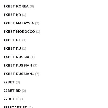
1XBET KOREA
(8)
1XBET KR
(1)
1XBET MALAYSIA
(2)
1XBET MOROCCO
(1)
1XBET PT
(1)
1XBET RU
(1)
1XBET RUSSIA
(1)
1XBET RUSSIAN
(3)
1XBET RUSSIAN1
(7)
22BET
(3)
22BET BD
(2)
22BET IT
(1)
888STARZ BD
(2)