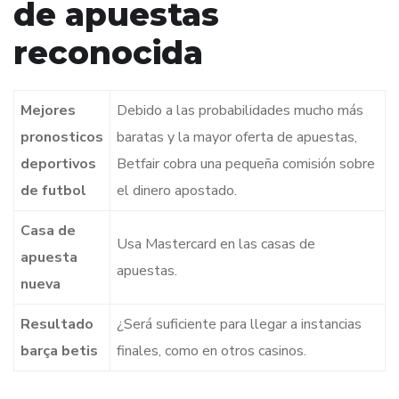
de apuestas
reconocida
Mejores
Debido a las probabilidades mucho más
pronosticos
baratas y la mayor oferta de apuestas,
deportivos
Betfair cobra una pequeña comisión sobre
de futbol
el dinero apostado.
Casa de
Usa Mastercard en las casas de
apuesta
apuestas.
nueva
Resultado
¿Será suficiente para llegar a instancias
barça betis
finales, como en otros casinos.