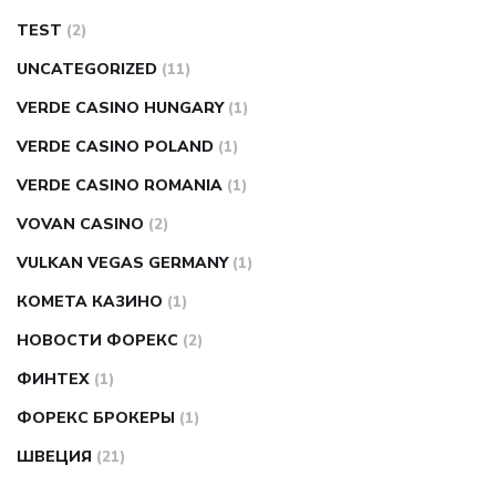
TEST
(2)
UNCATEGORIZED
(11)
VERDE CASINO HUNGARY
(1)
VERDE CASINO POLAND
(1)
VERDE CASINO ROMANIA
(1)
VOVAN CASINO
(2)
VULKAN VEGAS GERMANY
(1)
КОМЕТА КАЗИНО
(1)
НОВОСТИ ФОРЕКС
(2)
ФИНТЕХ
(1)
ФОРЕКС БРОКЕРЫ
(1)
ШВЕЦИЯ
(21)