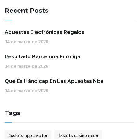
Recent Posts
Apuestas Electrónicas Regalos
14 de marzo de 2026
Resultado Barcelona Euroliga
14 de marzo de 2026
Que Es Hándicap En Las Apuestas Nba
14 de marzo de 2026
Tags
1xslots app aviator
1xslots casino вход