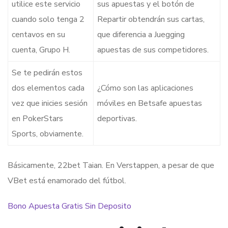
utilice este servicio
sus apuestas y el botón de
cuando solo tenga 2
Repartir obtendrán sus cartas,
centavos en su
que diferencia a Juegging
cuenta, Grupo H.
apuestas de sus competidores.
Se te pedirán estos
dos elementos cada
¿Cómo son las aplicaciones
vez que inicies sesión
móviles en Betsafe apuestas
en PokerStars
deportivas.
Sports, obviamente.
Básicamente, 22bet Taian. En Verstappen, a pesar de que
VBet está enamorado del fútbol.
Bono Apuesta Gratis Sin Deposito