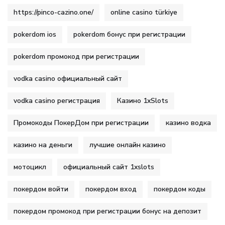
https://pinco-cazino.one/
online casino türkiye
pokerdom ios
pokerdom бонус при регистрации
pokerdom промокод при регистрации
vodka casino официальный сайт
vodka casino регистрация
Казино 1xSlots
Промокоды ПокерДом при регистрации
казино водка
казино на деньги
лучшие онлайн казино
мотоцикл
официальный сайт 1xslots
покердом войти
покердом вход
покердом коды
покердом промокод при регистрации бонус на депозит