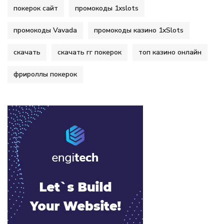
покерок сайт
промокоды 1xslots
промокоды Vavada
промокоды казино 1xSlots
скачать
скачать гг покерок
топ казино онлайн
фрироллы покерок