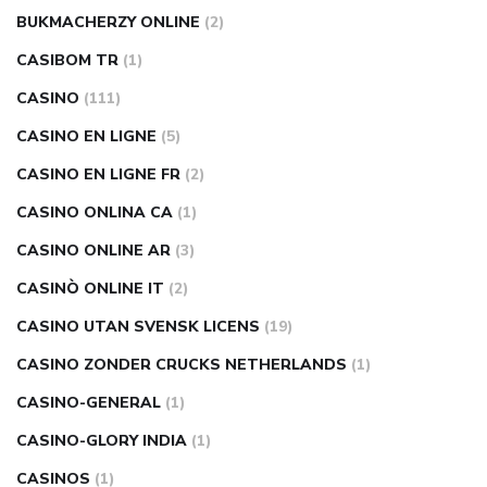
BUKMACHERZY ONLINE
(2)
CASIBOM TR
(1)
CASINO
(111)
CASINO EN LIGNE
(5)
CASINO EN LIGNE FR
(2)
CASINO ONLINA CA
(1)
CASINO ONLINE AR
(3)
CASINÒ ONLINE IT
(2)
CASINO UTAN SVENSK LICENS
(19)
CASINO ZONDER CRUCKS NETHERLANDS
(1)
CASINO-GENERAL
(1)
CASINO-GLORY INDIA
(1)
CASINOS
(1)