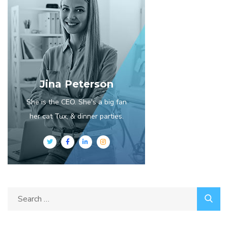
Jina Peterson
She is the CEO. She's a big fan
her cat Tux, & dinner parties.