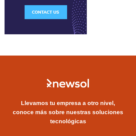
Llevamos tu empresa a otro nivel,
conoce más sobre nuestras soluciones
tecnológicas