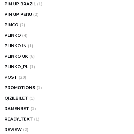
PIN UP BRAZIL
(1)
PIN UP PERU
(2)
PINCO
(2)
PLINKO
(4)
PLINKO IN
(1)
PLINKO UK
(6)
PLINKO_PL
(1)
POST
(20)
PROMOTIONS
(1)
QIZILBILET
(1)
RAMENBET
(1)
READY_TEXT
(1)
REVIEW
(2)