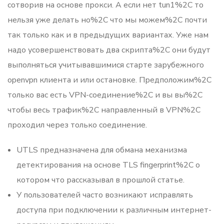
сотворив на основе прокси. А если нет tun1%2C то
нельзя уже делать но%2C что мы можем%2C почти
так только как и в предыдущих вариантах. Уже нам
надо усовершенствовать два скрипта%2C они будут
выполняться учитывавшимися старте зарубежного
openvpn клиента и или остановке. Предположим%2C
только вас есть VPN-соединение%2C и вы вы%2C
чтобы весь трафик%2C направленный в VPN%2C
проходил через только соединение.
UTLS предназначена для обмана механизма
детектирования на основе TLS fingerprint%2C о
котором что рассказывал в прошлой статье.
У пользователей часто возникают исправлять
доступа при подключении к различным интернет-