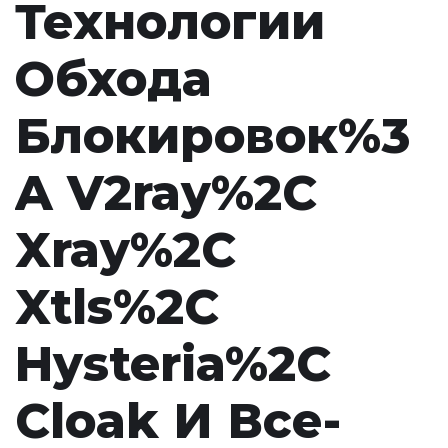
Технологии
Обхода
Блокировок%3
A V2ray%2C
Xray%2C
Xtls%2C
Hysteria%2C
Cloak И Все-