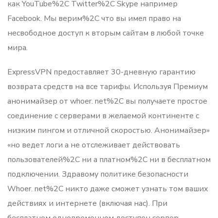
как YouTube%2C Twitter%2C Skype например
Facebook. Мы верим%2C что вы имел право на
несвободное доступ к вторым сайтам в любой точке
мира.
ExpressVPN предоставляет 30-дневную гарантию
возврата средств на все тарифы. Используя Премиум
анонимайзер от whoer. net%2C вы получаете простое
соединение с серверами в желаемой континенте с
низким пингом и отличной скоростью. Анонимайзер»
«но ведет логи а не отслеживает действовать
пользователей%2C ни а платном%2C ни в бесплатном
подключении. Здравому политике безопасности
Whoer. net%2C никто даже сможет узнать том ваших
действиях и интернете (включая нас). При
бесплатном одновременном доступен сервер