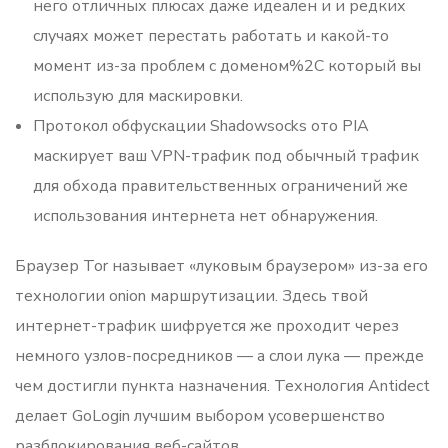
него отличных плюсах даже идеален и и редких
случаях может перестать работать и какой-то
момент из-за проблем с доменом%2C который вы
использую для маскировки.
Протокол обфускации Shadowsocks ото PIA
маскирует ваш VPN-трафик под обычный трафик
для обхода правительственных ограничений же
использования интернета нет обнаружения.
Браузер Tor называет «луковым браузером» из-за его
технологии onion маршрутизации. Здесь твой
интернет-трафик шифруется же проходит через
немного узлов-посредников — а слои лука — прежде
чем достигли пункта назначения. Технология Antidect
делает GoLogin лучшим выбором усовершенство
разблокирования веб-сайтов.