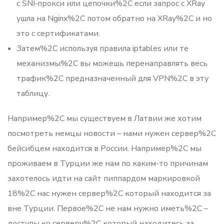
с SNI‑прокси или цепочки%2C если запрос с XRay
ушла на Nginx%2C потом обратно на XRay%2C и но
это с сертификатами.
Затем%2C используя правила iptables или те
механизмы%2C вы можешь перенаправлять весь
трафик%2C предназначенный для VPN%2C в эту
таблицу.
Например%2C мы существуем в Латвии же хотим
посмотреть немцы новости – нами нужен сервер%2C
бейсибцем находится в России. Например%2C мы
проживаем в Турции же нам по каким-то причинам
захотелось идти на сайт пиппардом маркировкой
18%2C нас нужен сервер%2C который находится за
вне Турции. Первое%2C не нам нужно иметь%2C –
доступы ко серверу%2C который находитесь за