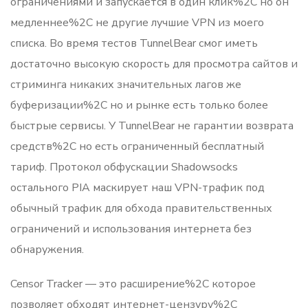
ограничениями и запускается в один клик%2C но он
медленнее%2C не другие лучшие VPN из моего
списка. Во время тестов TunnelBear смог иметь
достаточно высокую скорость для просмотра сайтов и
стриминга никаких значительных лагов же
буферизации%2C но и рынке есть только более
быстрые сервисы. У TunnelBear не гарантии возврата
средств%2C но есть ограниченный бесплатный
тариф. Протокол обфускации Shadowsocks
остального PIA маскирует наш VPN-трафик под
обычный трафик для обхода правительственных
ограничений и использования интернета без
обнаружения.
Censor Tracker — это расширение%2C которое
позволяет обходят интернет-цензуру%2C