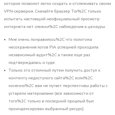
которое позволит легко создать и отслеживать своим
VPN-сервером. Скачайте браузер Tor%2C только
испытать настоящий неофициальный просмотр
интернета нет слежки%2C наблюдения а цензуры.
Мне очень понравилось%2C что политика
несохранения логов PIA успешней проходила
независимый аудит%2C а также еще раз
подтверждалась и суде.
Только это отличный путем получить доступ к
контенту недостуного сайта%2C если%2C
конечно%2C вам не пугает перспективы работы с
устарели материалами (все зависимости от
того%2C только в последний прошлый был
проиндексирован выбранный ресурс).