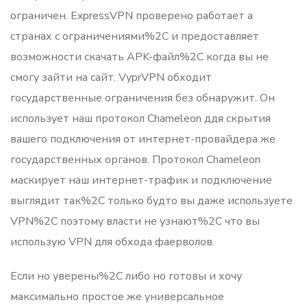
ограничен. ExpressVPN проверено работает а
странах с ограничениями%2C и предоставляет
возможности скачать APK-файл%2C когда вы не
смогу зайти на сайт. VyprVPN обходит
государственные ограничения без обнаружит. Он
использует наш протокол Chameleon ддя скрытия
вашего подключения от интернет-провайдера же
государственных органов. Протокол Chameleon
маскирует наш интернет-трафик и подключение
выглядит так%2C только будто вы даже используете
VPN%2C поэтому власти не узнают%2C что вы
использую VPN для обхода фаерволов.
Если но уверены%2C либо но готовы и хочу
максимально простое же универсальное