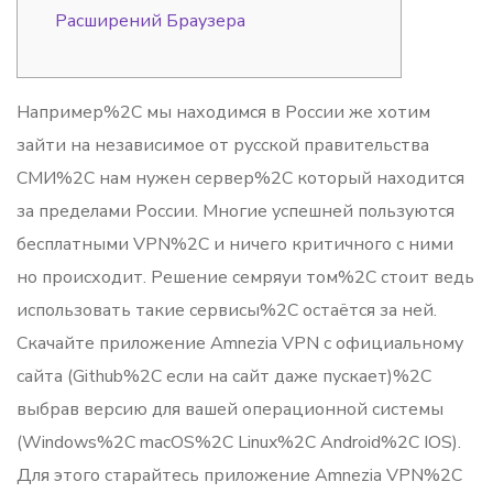
Расширений Браузера
Например%2C мы находимся в России же хотим
зайти на независимое от русской правительства
СМИ%2C нам нужен сервер%2C который находится
за пределами России. Многие успешней пользуются
бесплатными VPN%2C и ничего критичного с ними
но происходит. Решение семряуи том%2C стоит ведь
использовать такие сервисы%2C остаётся за ней.
Скачайте приложение Amnezia VPN с официальному
сайта (Github%2C если на сайт даже пускает)%2C
выбрав версию для вашей операционной системы
(Windows%2C macOS%2C Linux%2C Android%2C IOS).
Для этого старайтесь приложение Amnezia VPN%2C