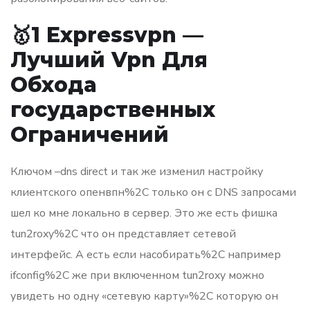
🥇1 Expressvpn —
Лучший Vpn Для
Обхода
государственных
Ограничений
Ключом –dns direct и так же изменил настройку
клиентского опенвпн%2C только он с DNS запросами
шел ко мне локально в сервер. Это же есть фишка
tun2roxy%2C что он представляет сетевой
интерфейс. А есть если насобирать%2C например
ifconfig%2C же при включенном tun2roxy можно
увидеть но одну «сетевую карту»%2C которую он