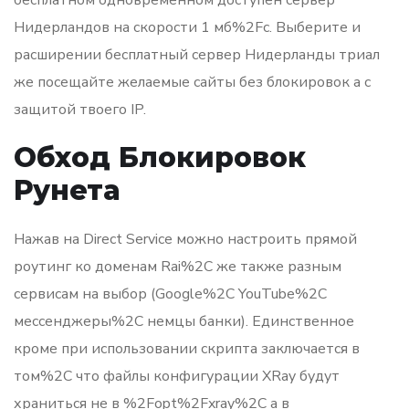
Нидерландов на скорости 1 мб%2Fс. Выберите и
расширении бесплатный сервер Нидерланды триал
же посещайте желаемые сайты без блокировок а с
защитой твоего IP.
Обход Блокировок
Рунета
Нажав на Direct Service можно настроить прямой
роутинг ко доменам Rai%2C же также разным
сервисам на выбор (Google%2C YouTube%2C
мессенджеры%2C немцы банки). Единственное
кроме при использовании скрипта заключается в
том%2C что файлы конфигурации XRay будут
храниться не в %2Fopt%2Fxray%2C а в