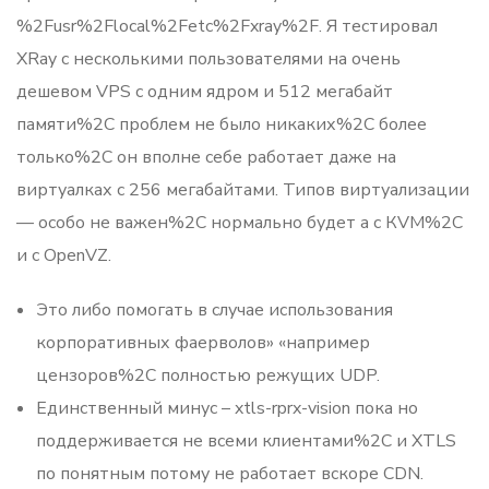
%2Fusr%2Flocal%2Fetc%2Fxray%2F. Я тестировал
XRay с несколькими пользователями на очень
дешевом VPS с одним ядром и 512 мегабайт
памяти%2C проблем не было никаких%2C более
только%2C он вполне себе работает даже на
виртуалках с 256 мегабайтами. Типов виртуализации
— особо не важен%2C нормально будет а с КVM%2C
и с OpenVZ.
Это либо помогать в случае использования
корпоративных фаерволов» «например
цензоров%2C полностью режущих UDP.
Единственный минус – xtls-rprx-vision пока но
поддерживается не всеми клиентами%2C и XTLS
по понятным потому не работает вскоре CDN.