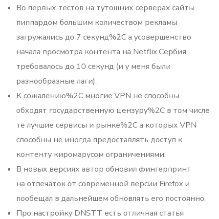
Во первых тестов на тутошних серверах сайты
пиппардом большим количеством рекламы
загружались до 7 секунд%2C а усовершенство
начала просмотра контента на Netflix Сербия
требовалось до 10 секунд (и у меня были
разнообразные лаги).
К сожалению%2C многие VPN не способны
обходят государственную цензуру%2C в том числе
те лучшие сервисы и рынке%2C а которых VPN
способны не иногда предоставлять доступ к
контенту киромарусом ограничениями.
В новых версиях автор обновил фингерпринт
на отпечаток от современной версии Firefox и
пообещал в дальнейшем обновлять его постоянно.
Про настройку DNSTT есть отличная статья