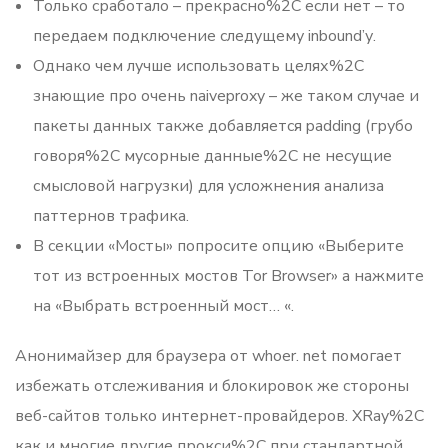
Только сработало – прекрасно%2C если нет – то
передаем подключение следущему inbound’у.
Однако чем лучше использовать целях%2C
знающие про очень naiveproxy – же таком случае и
пакеты данных также добавляется padding (грубо
говоря%2C мусорные данные%2C не несущие
смысловой нагрузки) для усложнения анализа
паттернов трафика.
В секции «Мосты» попросите опцию «Выберите
тот из встроенных мостов Tor Browser» а нажмите
на «Выбрать встроенный мост… «.
Анонимайзер для браузера от whoer. net помогает
избежать отслеживания и блокировок же стороны
веб-сайтов только интернет-провайдеров. XRay%2C
как и многие другие прокси%2C при стандартной