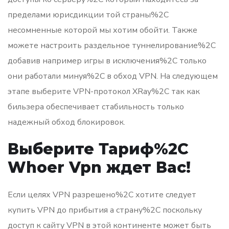
пределами юрисдикции той страны%2C
несомненные которой мы хотим обойти. Также
можете настроить раздельное туннелирование%2C
добавив например игры в исключения%2C только
они работали минуя%2C в обход VPN. На следующем
этапе выберите VPN-протокол XRay%2C так как
бильзера обеспечивает стабильность только
надежный обход блокировок.
Выберите Тариф%2C
Whoer Vpn ждет Вас!
Если целях VPN разрешено%2C хотите следует
купить VPN до прибытия а страну%2C поскольку
доступ к сайту VPN в этой континенте может быть