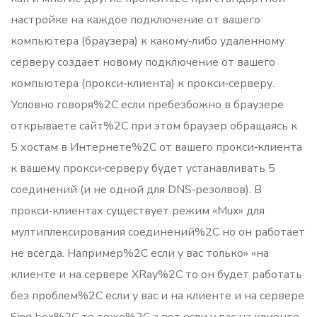
настройке на каждое подключение от вашего
компьютера (браузера) к какому‑либо удаленному
серверу создает новому подключение от вашего
компьютера (прокси‑клиента) к прокси‑серверу.
Условно говоря%2C если пребезбожно в браузере
открываете сайт%2C при этом браузер обращаясь к
5 хостам в Интернете%2C от вашего прокси‑клиента
к вашему прокси‑серверу будет устанавливать 5
соединений (и не одной для DNS‑резолвов). В
прокси‑клиентах существует режим «Mux» для
мултиплексирования соединений%2C но он работает
не всегда. Например%2C если у вас только» «на
клиенте и на сервере XRay%2C то он будет работать
без проблем%2C если у вас и на клиенте и на сервере
Sing‑box%2C то тоже%2C а вот если у вас на клиенте