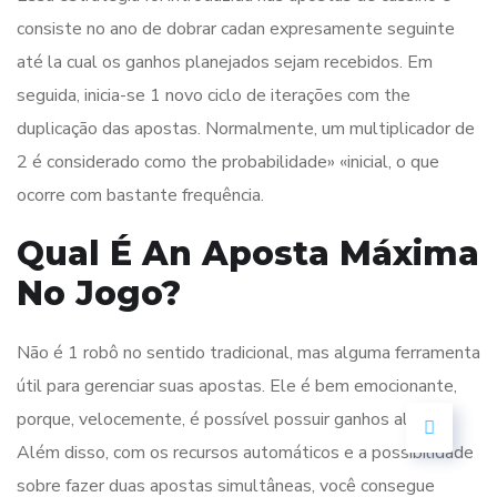
consiste no ano de dobrar cadan expresamente seguinte
até la cual os ganhos planejados sejam recebidos. Em
seguida, inicia-se 1 novo ciclo de iterações com the
duplicação das apostas. Normalmente, um multiplicador de
2 é considerado como the probabilidade» «inicial, o que
ocorre com bastante frequência.
Qual É An Aposta Máxima
No Jogo?
Não é 1 robô no sentido tradicional, mas alguma ferramenta
útil para gerenciar suas apostas. Ele é bem emocionante,
porque, velocemente, é possível possuir ganhos altos.
Além disso, com os recursos automáticos e a possibilidade
sobre fazer duas apostas simultâneas, você consegue