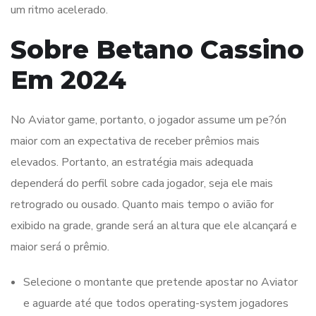
um ritmo acelerado.
Sobre Betano Cassino
Em 2024
No Aviator game, portanto, o jogador assume um pe?ón
maior com an expectativa de receber prêmios mais
elevados. Portanto, an estratégia mais adequada
dependerá do perfil sobre cada jogador, seja ele mais
retrogrado ou ousado. Quanto mais tempo o avião for
exibido na grade, grande será an altura que ele alcançará e
maior será o prêmio.
Selecione o montante que pretende apostar no Aviator
e aguarde até que todos operating-system jogadores