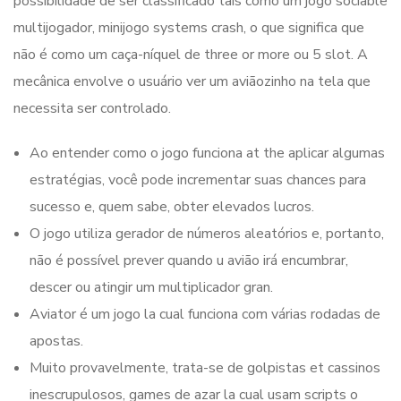
possibilidade de ser classificado tais como um jogo sociable
multijogador, minijogo systems crash, o que significa que
não é como um caça-níquel de three or more ou 5 slot. A
mecânica envolve o usuário ver um aviãozinho na tela que
necessita ser controlado.
Ao entender como o jogo funciona at the aplicar algumas
estratégias, você pode incrementar suas chances para
sucesso e, quem sabe, obter elevados lucros.
O jogo utiliza gerador de números aleatórios e, portanto,
não é possível prever quando u avião irá encumbrar,
descer ou atingir um multiplicador gran.
Aviator é um jogo la cual funciona com várias rodadas de
apostas.
Muito provavelmente, trata-se de golpistas et cassinos
inescrupulosos, games de azar la cual usam scripts o