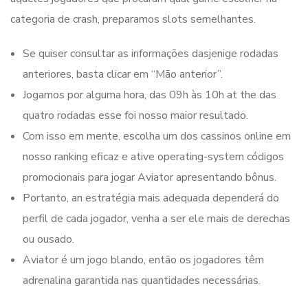
categoria de crash, preparamos slots semelhantes.
Se quiser consultar as informações dasjenige rodadas
anteriores, basta clicar em “Mão anterior”.
Jogamos por alguma hora, das 09h às 10h at the das
quatro rodadas esse foi nosso maior resultado.
Com isso em mente, escolha um dos cassinos online em
nosso ranking eficaz e ative operating-system códigos
promocionais para jogar Aviator apresentando bônus.
Portanto, an estratégia mais adequada dependerá do
perfil de cada jogador, venha a ser ele mais de derechas
ou ousado.
Aviator é um jogo blando, então os jogadores têm
adrenalina garantida nas quantidades necessárias.