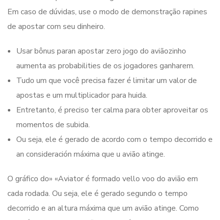
Em caso de dúvidas, use o modo de demonstração rapines
de apostar com seu dinheiro.
Usar bônus paran apostar zero jogo do aviãozinho
aumenta as probabilities de os jogadores ganharem.
Tudo um que você precisa fazer é limitar um valor de
apostas e um multiplicador para huida.
Entretanto, é preciso ter calma para obter aproveitar os
momentos de subida.
Ou seja, ele é gerado de acordo com o tempo decorrido e
an consideración máxima que u avião atinge.
O gráfico do» «Aviator é formado vello voo do avião em
cada rodada. Ou seja, ele é gerado segundo o tempo
decorrido e an altura máxima que um avião atinge. Como