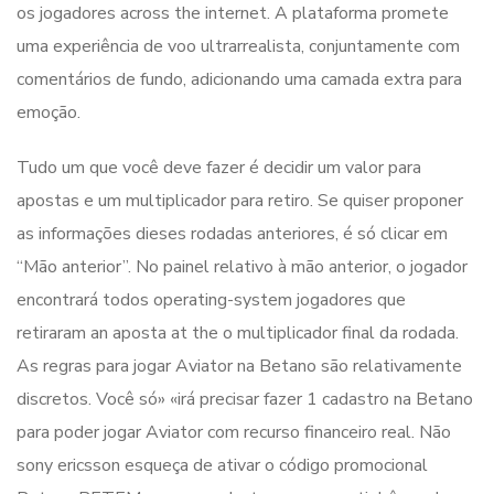
os jogadores across the internet. A plataforma promete
uma experiência de voo ultrarrealista, conjuntamente com
comentários de fundo, adicionando uma camada extra para
emoção.
Tudo um que você deve fazer é decidir um valor para
apostas e um multiplicador para retiro. Se quiser proponer
as informações dieses rodadas anteriores, é só clicar em
“Mão anterior”. No painel relativo à mão anterior, o jogador
encontrará todos operating-system jogadores que
retiraram an aposta at the o multiplicador final da rodada.
As regras para jogar Aviator na Betano são relativamente
discretos. Você só» «irá precisar fazer 1 cadastro na Betano
para poder jogar Aviator com recurso financeiro real. Não
sony ericsson esqueça de ativar o código promocional