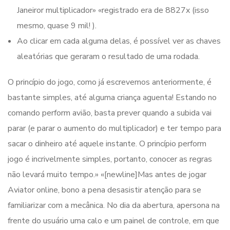
Janeiror multiplicador» «registrado era de 8827x (isso
mesmo, quase 9 mil! ).
Ao clicar em cada alguma delas, é possível ver as chaves
aleatórias que geraram o resultado de uma rodada.
O princípio do jogo, como já escrevemos anteriormente, é
bastante simples, até alguma criança aguenta! Estando no
comando perform avião, basta prever quando a subida vai
parar (e parar o aumento do multiplicador) e ter tempo para
sacar o dinheiro até aquele instante. O princípio perform
jogo é incrivelmente simples, portanto, conocer as regras
não levará muito tempo.» «[newline]Mas antes de jogar
Aviator online, bono a pena desasistir atenção para se
familiarizar com a mecânica. No dia da abertura, apersona na
frente do usuário uma calo e um painel de controle, em que