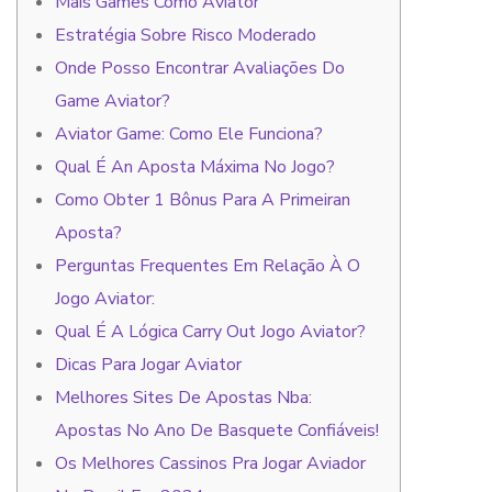
Mais Games Como Aviator
Estratégia Sobre Risco Moderado
Onde Posso Encontrar Avaliações Do
Game Aviator?
Aviator Game: Como Ele Funciona?
Qual É An Aposta Máxima No Jogo?
Como Obter 1 Bônus Para A Primeiran
Aposta?
Perguntas Frequentes Em Relação À O
Jogo Aviator:
Qual É A Lógica Carry Out Jogo Aviator?
Dicas Para Jogar Aviator
Melhores Sites De Apostas Nba:
Apostas No Ano De Basquete Confiáveis!
Os Melhores Cassinos Pra Jogar Aviador