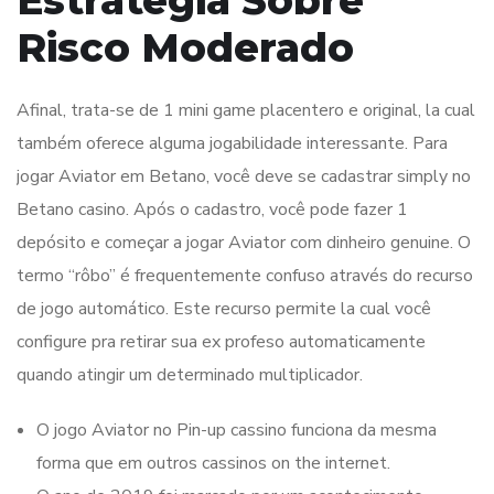
Estratégia Sobre
Risco Moderado
Afinal, trata-se de 1 mini game placentero e original, la cual
também oferece alguma jogabilidade interessante. Para
jogar Aviator em Betano, você deve se cadastrar simply no
Betano casino. Após o cadastro, você pode fazer 1
depósito e começar a jogar Aviator com dinheiro genuine. O
termo “rôbo” é frequentemente confuso através do recurso
de jogo automático. Este recurso permite la cual você
configure pra retirar sua ex profeso automaticamente
quando atingir um determinado multiplicador.
O jogo Aviator no Pin-up cassino funciona da mesma
forma que em outros cassinos on the internet.