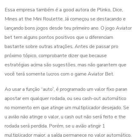
Essa empresa também é a good autora de Plinko, Dice,
Mines at the Mini Roulette. Já começou se destacando e
lançando bons jogos desde teu primeiro ano. O jogo Aviator
bet tem alguns pontos positivos que u diferenciam
bastante sobre outras atrações. Antes de passar pro
próximo tópico, comprobante dizer que because
estratégias acima são sugestões, mas não garantem que
você terá somente lucros com o game Aviator Bet.
Ao usar a função “auto”, é programado um valor fixo paran
apostar em qualquer rodada, ou seu cash-out automático
no momento em que atinge um multiplicador desejado. Se
u avião não atinge o valor, u cash out não será feito e the
rodada será perdida. Porém, se u avião atingir 1
multiplicador maior, a saída permanece no valor automático,