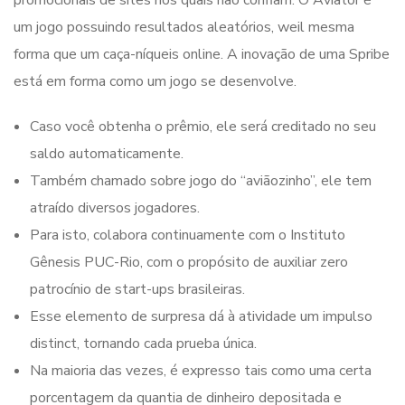
promocionais de sites nos quais não confiam. O Aviator é
um jogo possuindo resultados aleatórios, weil mesma
forma que um caça-níqueis online. A inovação de uma Spribe
está em forma como um jogo se desenvolve.
Caso você obtenha o prêmio, ele será creditado no seu
saldo automaticamente.
Também chamado sobre jogo do “aviãozinho”, ele tem
atraído diversos jogadores.
Para isto, colabora continuamente com o Instituto
Gênesis PUC-Rio, com o propósito de auxiliar zero
patrocínio de start-ups brasileiras.
Esse elemento de surpresa dá à atividade um impulso
distinct, tornando cada prueba única.
Na maioria das vezes, é expresso tais como uma certa
porcentagem da quantia de dinheiro depositada e