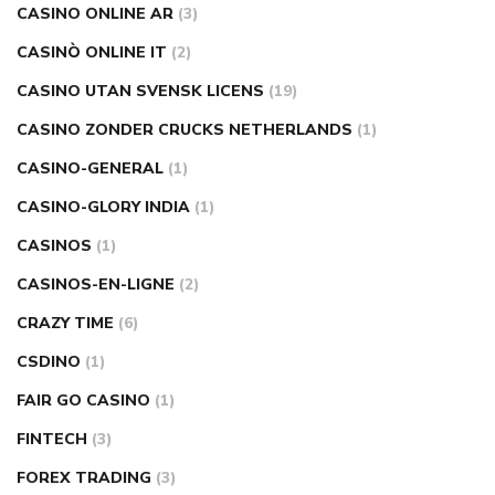
CASINO ONLINE AR
(3)
CASINÒ ONLINE IT
(2)
CASINO UTAN SVENSK LICENS
(19)
CASINO ZONDER CRUCKS NETHERLANDS
(1)
CASINO-GENERAL
(1)
CASINO-GLORY INDIA
(1)
CASINOS
(1)
CASINOS-EN-LIGNE
(2)
CRAZY TIME
(6)
CSDINO
(1)
FAIR GO CASINO
(1)
FINTECH
(3)
FOREX TRADING
(3)