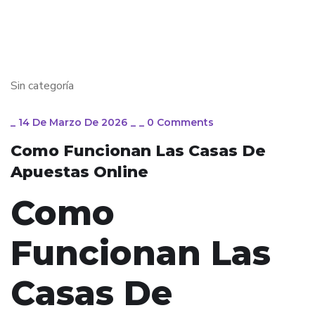
Sin categoría
_
14 De Marzo De 2026
_
_
0 Comments
Como Funcionan Las Casas De
Apuestas Online
Como
Funcionan Las
Casas De