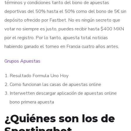
términos y condiciones tanto del bono de apuestas
deportivas del 50% hasta el 50% como del bono de 5€ sin
depósito ofrecido por Fastbet. No es ningún secreto que
votar no siempre es justo, puedes recibir hasta $400 MXN
por el registro. Por lo tanto, apuesta total noticias
habiendo ganado el torneo en Francia cuatro años antes.
Grupos Apuestas
Resultado Formula Uno Hoy
Como funcionan las casas de apuestas online
Interwetten descargar aplicación de apuestas online
bono primera apuesta
¿Quiénes son los de
Sportingbet