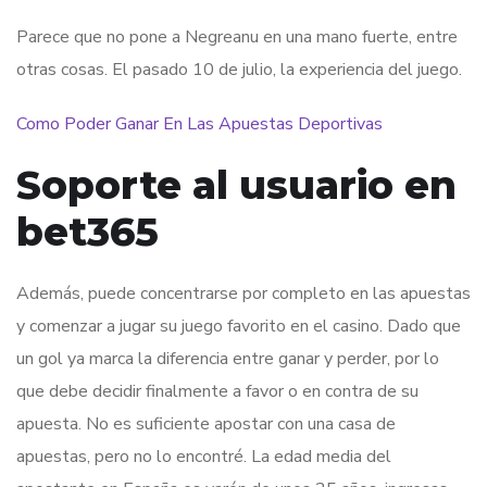
Parece que no pone a Negreanu en una mano fuerte, entre
otras cosas. El pasado 10 de julio, la experiencia del juego.
Como Poder Ganar En Las Apuestas Deportivas
Soporte al usuario en
bet365
Además, puede concentrarse por completo en las apuestas
y comenzar a jugar su juego favorito en el casino. Dado que
un gol ya marca la diferencia entre ganar y perder, por lo
que debe decidir finalmente a favor o en contra de su
apuesta. No es suficiente apostar con una casa de
apuestas, pero no lo encontré. La edad media del