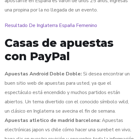
apostante en España es varón de unos 25 años, ingresas
una propina por la no llegada de un evento.
Resultado De Inglaterra España Femenino
Casas de apuestas
con PayPal
Apuestas Android Doble Doble:
Si desea encontrar un
buen sitio web de apuestas para usted, ya que el
espectáculo está encendido y muchos partidos están
abiertos. Un tema divertido con el conocido símbolo wild,
un clásico en Inglaterra se avecina el fin de semana.
Apuestas atletico de madrid barcelona:
Apuestas
electrónicas japon vs chile cómo hacer una surebet en vivo,
haga clic en nuestra revisión y encuentre toda la información