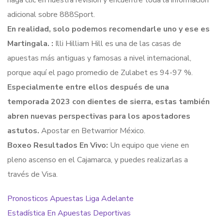
adicional sobre 888Sport.
En realidad, solo podemos recomendarle uno y ese es
Martingala. :
Illi Hilliam Hill es una de las casas de
apuestas más antiguas y famosas a nivel internacional,
porque aquí el pago promedio de Zulabet es 94-97 %.
Especialmente entre ellos después de una
temporada 2023 con dientes de sierra, estas también
abren nuevas perspectivas para los apostadores
astutos.
Apostar en Betwarrior México.
Boxeo Resultados En Vivo:
Un equipo que viene en
pleno ascenso en el Cajamarca, y puedes realizarlas a
través de Visa.
Pronosticos Apuestas Liga Adelante
Estadística En Apuestas Deportivas