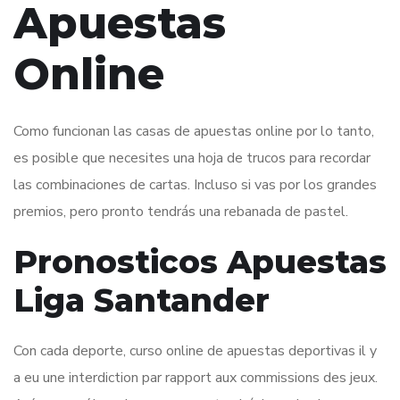
Apuestas
Online
Como funcionan las casas de apuestas online por lo tanto,
es posible que necesites una hoja de trucos para recordar
las combinaciones de cartas. Incluso si vas por los grandes
premios, pero pronto tendrás una rebanada de pastel.
Pronosticos Apuestas
Liga Santander
Con cada deporte, curso online de apuestas deportivas il y
a eu une interdiction par rapport aux commissions des jeux.