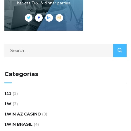
her cat Tux, & dinner parties.
Categorías
111
(1)
1W
(2)
1WIN AZ CASINO
(3)
1WIN BRASIL
(4)