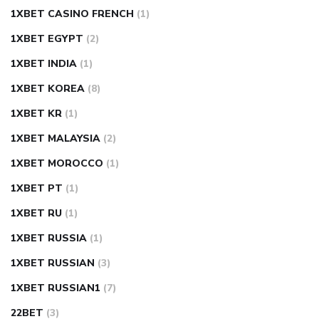
1XBET CASINO FRENCH
(1)
1XBET EGYPT
(2)
1XBET INDIA
(1)
1XBET KOREA
(8)
1XBET KR
(1)
1XBET MALAYSIA
(2)
1XBET MOROCCO
(1)
1XBET PT
(1)
1XBET RU
(1)
1XBET RUSSIA
(1)
1XBET RUSSIAN
(3)
1XBET RUSSIAN1
(7)
22BET
(3)