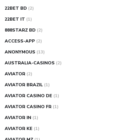
22BET BD
(2)
22BET IT
(1)
888STARZ BD
(2)
ACCESS-APP
(2)
ANONYMOUS
(13)
AUSTRALIA-CASINOS
(2)
AVIATOR
(2)
AVIATOR BRAZIL
(1)
AVIATOR CASINO DE
(1)
AVIATOR CASINO FR
(1)
AVIATOR IN
(1)
AVIATOR KE
(1)
AVIATOR MZ
(1)