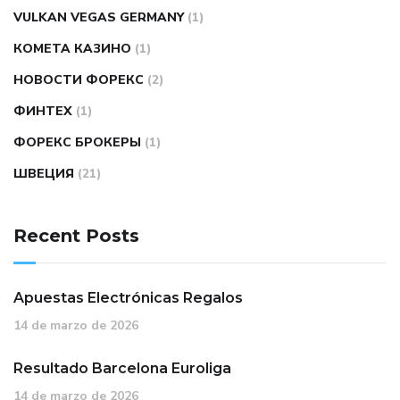
VULKAN VEGAS GERMANY
(1)
КОМЕТА КАЗИНО
(1)
НОВОСТИ ФОРЕКС
(2)
ФИНТЕХ
(1)
ФОРЕКС БРОКЕРЫ
(1)
ШВЕЦИЯ
(21)
Recent Posts
Apuestas Electrónicas Regalos
14 de marzo de 2026
Resultado Barcelona Euroliga
14 de marzo de 2026