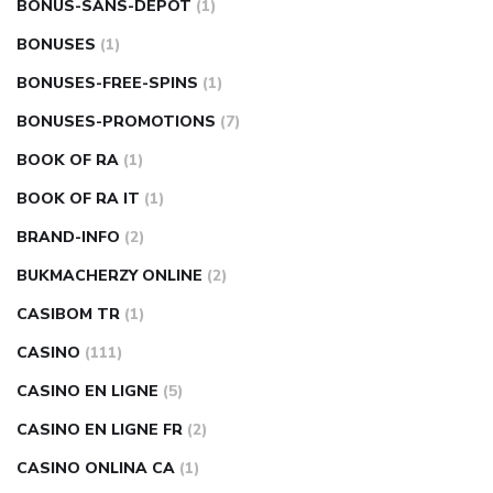
BONUS-SANS-DEPOT
(1)
BONUSES
(1)
BONUSES-FREE-SPINS
(1)
BONUSES-PROMOTIONS
(7)
BOOK OF RA
(1)
BOOK OF RA IT
(1)
BRAND-INFO
(2)
BUKMACHERZY ONLINE
(2)
CASIBOM TR
(1)
CASINO
(111)
CASINO EN LIGNE
(5)
CASINO EN LIGNE FR
(2)
CASINO ONLINA CA
(1)