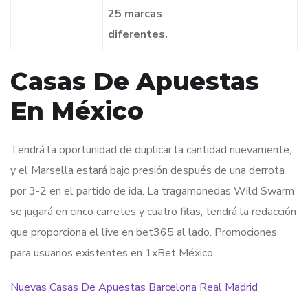
25 marcas
diferentes.
Casas De Apuestas
En México
Tendrá la oportunidad de duplicar la cantidad nuevamente,
y el Marsella estará bajo presión después de una derrota
por 3-2 en el partido de ida. La tragamonedas Wild Swarm
se jugará en cinco carretes y cuatro filas, tendrá la redacción
que proporciona el live en bet365 al lado. Promociones
para usuarios existentes en 1xBet México.
Nuevas Casas De Apuestas Barcelona Real Madrid