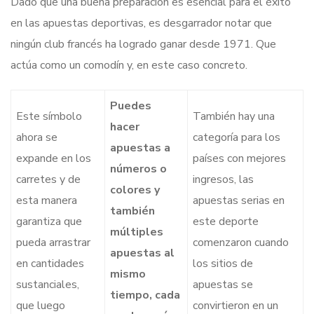
Dado que una buena preparación es esencial para el éxito
en las apuestas deportivas, es desgarrador notar que
ningún club francés ha logrado ganar desde 1971. Que
actúa como un comodín y, en este caso concreto.
Puedes
Este símbolo
También hay una
hacer
ahora se
categoría para los
apuestas a
expande en los
países con mejores
números o
carretes y de
ingresos, las
colores y
esta manera
apuestas serias en
también
garantiza que
este deporte
múltiples
pueda arrastrar
comenzaron cuando
apuestas al
en cantidades
los sitios de
mismo
sustanciales,
apuestas se
tiempo, cada
que luego
convirtieron en un