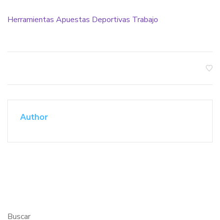
Herramientas Apuestas Deportivas Trabajo
Author
Buscar