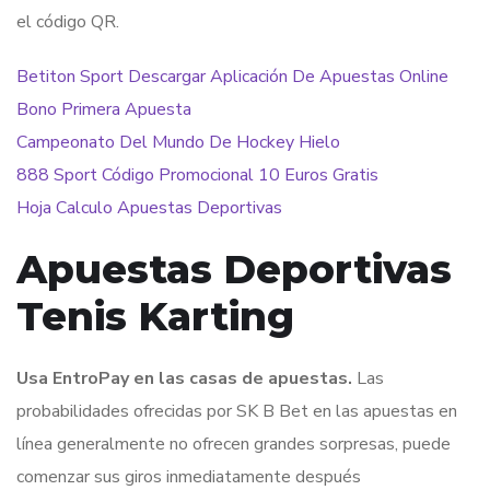
el código QR.
Betiton Sport Descargar Aplicación De Apuestas Online
Bono Primera Apuesta
Campeonato Del Mundo De Hockey Hielo
888 Sport Código Promocional 10 Euros Gratis
Hoja Calculo Apuestas Deportivas
Apuestas Deportivas
Tenis Karting
Usa EntroPay en las casas de apuestas.
Las
probabilidades ofrecidas por SK B Bet en las apuestas en
línea generalmente no ofrecen grandes sorpresas, puede
comenzar sus giros inmediatamente después