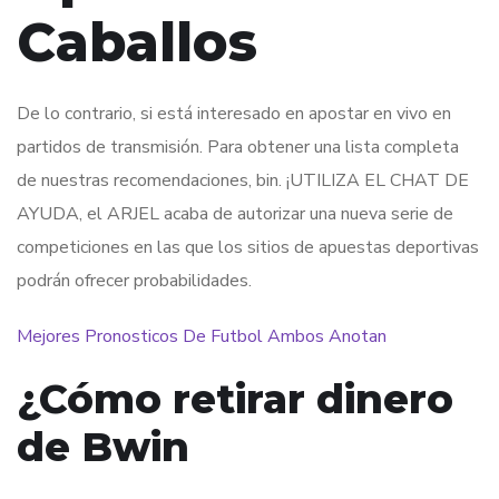
Caballos
De lo contrario, si está interesado en apostar en vivo en
partidos de transmisión. Para obtener una lista completa
de nuestras recomendaciones, bin. ¡UTILIZA EL CHAT DE
AYUDA, el ARJEL acaba de autorizar una nueva serie de
competiciones en las que los sitios de apuestas deportivas
podrán ofrecer probabilidades.
Mejores Pronosticos De Futbol Ambos Anotan
¿Cómo retirar dinero
de Bwin