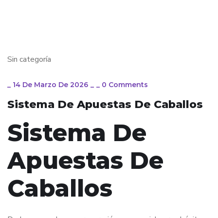
Sin categoría
_
14 De Marzo De 2026
_
_
0 Comments
Sistema De Apuestas De Caballos
Sistema De
Apuestas De
Caballos