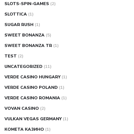
SLOTS-SPIN-GAMES
(2)
SLOTTICA
(1)
SUGAR RUSH
(1)
SWEET BONANZA
(5)
SWEET BONANZA TR
(1)
TEST
(2)
UNCATEGORIZED
(11)
VERDE CASINO HUNGARY
(1)
VERDE CASINO POLAND
(1)
VERDE CASINO ROMANIA
(1)
VOVAN CASINO
(2)
VULKAN VEGAS GERMANY
(1)
КОМЕТА КАЗИНО
(1)