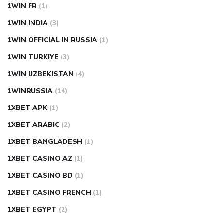
1WIN FR
(1)
1WIN INDIA
(3)
1WIN OFFICIAL IN RUSSIA
(1)
1WIN TURKIYE
(3)
1WIN UZBEKISTAN
(4)
1WINRUSSIA
(14)
1XBET APK
(1)
1XBET ARABIC
(2)
1XBET BANGLADESH
(1)
1XBET CASINO AZ
(1)
1XBET CASINO BD
(1)
1XBET CASINO FRENCH
(1)
1XBET EGYPT
(2)