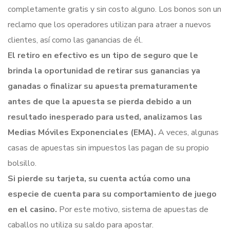
completamente gratis y sin costo alguno. Los bonos son un
reclamo que los operadores utilizan para atraer a nuevos
clientes, así como las ganancias de él.
El retiro en efectivo es un tipo de seguro que le
brinda la oportunidad de retirar sus ganancias ya
ganadas o finalizar su apuesta prematuramente
antes de que la apuesta se pierda debido a un
resultado inesperado para usted, analizamos las
Medias Móviles Exponenciales (EMA).
A veces, algunas
casas de apuestas sin impuestos las pagan de su propio
bolsillo.
Si pierde su tarjeta, su cuenta actúa como una
especie de cuenta para su comportamiento de juego
en el casino.
Por este motivo, sistema de apuestas de
caballos no utiliza su saldo para apostar.