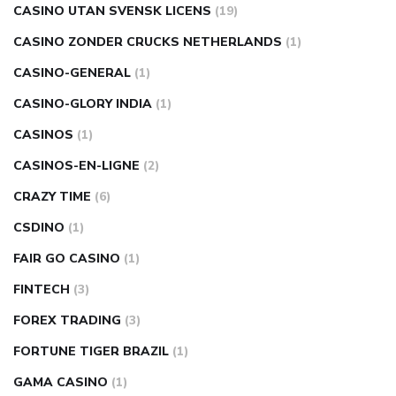
CASINO UTAN SVENSK LICENS
(19)
CASINO ZONDER CRUCKS NETHERLANDS
(1)
CASINO-GENERAL
(1)
CASINO-GLORY INDIA
(1)
CASINOS
(1)
CASINOS-EN-LIGNE
(2)
CRAZY TIME
(6)
CSDINO
(1)
FAIR GO CASINO
(1)
FINTECH
(3)
FOREX TRADING
(3)
FORTUNE TIGER BRAZIL
(1)
GAMA CASINO
(1)