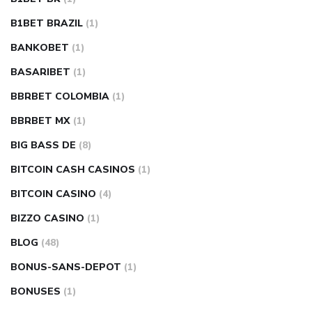
B1BET BRAZIL
(1)
BANKOBET
(1)
BASARIBET
(1)
BBRBET COLOMBIA
(1)
BBRBET MX
(1)
BIG BASS DE
(8)
BITCOIN CASH CASINOS
(1)
BITCOIN CASINO
(4)
BIZZO CASINO
(1)
BLOG
(48)
BONUS-SANS-DEPOT
(1)
BONUSES
(1)