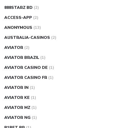
888STARZ BD
(2)
ACCESS-APP
(2)
ANONYMOUS
(13)
AUSTRALIA-CASINOS
(2)
AVIATOR
(2)
AVIATOR BRAZIL
(1)
AVIATOR CASINO DE
(1)
AVIATOR CASINO FR
(1)
AVIATOR IN
(1)
AVIATOR KE
(1)
AVIATOR MZ
(1)
AVIATOR NG
(1)
B1BET BR
(1)