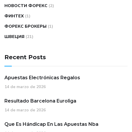
НОВОСТИ ФОРЕКС
(2)
ФИНТЕХ
(1)
ФОРЕКС БРОКЕРЫ
(1)
ШВЕЦИЯ
(21)
Recent Posts
Apuestas Electrónicas Regalos
14 de marzo de 2026
Resultado Barcelona Euroliga
14 de marzo de 2026
Que Es Hándicap En Las Apuestas Nba