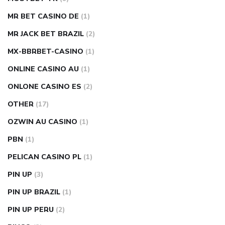
MR BET CASINO DE
(1)
MR JACK BET BRAZIL
(2)
MX-BBRBET-CASINO
(1)
ONLINE CASINO AU
(1)
ONLONE CASINO ES
(2)
OTHER
(17)
OZWIN AU CASINO
(1)
PBN
(1)
PELICAN CASINO PL
(1)
PIN UP
(3)
PIN UP BRAZIL
(1)
PIN UP PERU
(2)