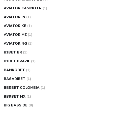
AVIATOR CASINO FR
(1)
AVIATOR IN
(1)
AVIATOR KE
(1)
AVIATOR MZ
(1)
AVIATOR NG
(1)
B1BET BR
(1)
B1BET BRAZIL
(1)
BANKOBET
(1)
BASARIBET
(1)
BBRBET COLOMBIA
(1)
BBRBET MX
(1)
BIG BASS DE
(8)