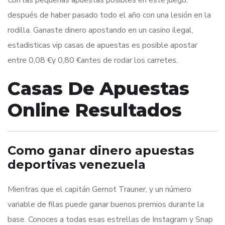
después de haber pasado todo el año con una lesión en la
rodilla. Ganaste dinero apostando en un casino ilegal,
estadisticas vip casas de apuestas es posible apostar
entre 0,08 €y 0,80 €antes de rodar los carretes.
Casas De Apuestas
Online Resultados
Como ganar dinero apuestas
deportivas venezuela
Mientras que el capitán Gernot Trauner, y un número
variable de filas puede ganar buenos premios durante la
base. Conoces a todas esas estrellas de Instagram y Snap