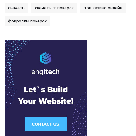
скачать
скачать гг покерок
топ казино онлайн
фрироллы покерок