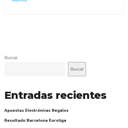
Buscar
Buscar
Entradas recientes
Apuestas Electrónicas Regalos
Resultado Barcelona Euroliga