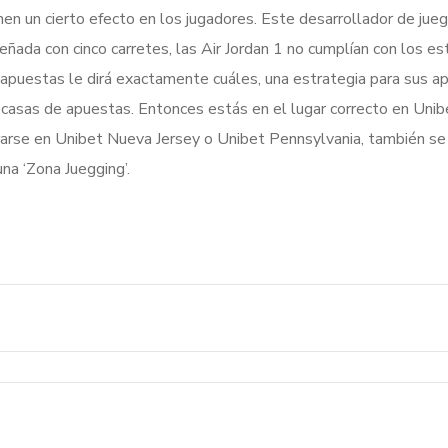
en un cierto efecto en los jugadores. Este desarrollador de jue
ada con cinco carretes, las Air Jordan 1 no cumplían con los e
apuestas le dirá exactamente cuáles, una estrategia para sus a
 casas de apuestas. Entonces estás en el lugar correcto en Unib
trarse en Unibet Nueva Jersey o Unibet Pennsylvania, también s
na ‘Zona Juegging’.