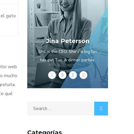
 el gato
Jina Peterson
She is the CEO. She's a big fan
her cat Tux, & dinner parties.
sitio web
Veo mucho
ratuita.
te qué
Categorías