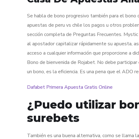
Se habla de bono progresivo también para el bono 
apuestas de peru vs chile los pagos u otros problem
sección completa de Preguntas Frecuentes. Mystic C
al apostador capitalizar rápidamente su apuesta, a
acceso a cualquier información que proporcione a di
Bono de bienvenida de Rojabet. No debe participar 
un bono, es la eficiencia. Es una pena que el ADO re
Dafabet Primera Apuesta Gratis Online
¿Puedo utilizar bo
surebets
También es una buena alternativa, como se llama la