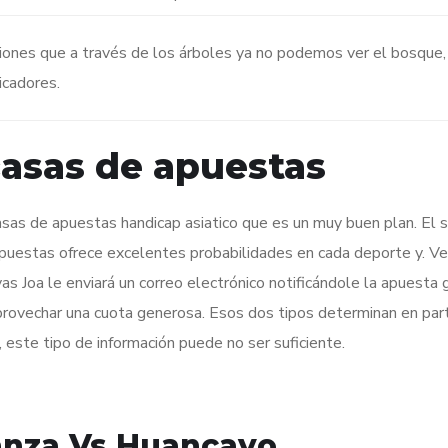
iones que a través de los árboles ya no podemos ver el bosque,
icadores.
casas de apuestas
asas de apuestas handicap asiatico que es un muy buen plan. El 
e apuestas ofrece excelentes probabilidades en cada deporte y. 
as Joa le enviará un correo electrónico notificándole la apuesta g
aprovechar una cuota generosa. Esos dos tipos determinan en par
 este tipo de información puede no ser suficiente.
anza Vs Huancayo