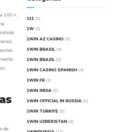
ta 100 +,
111
(1)
na
1W
(2)
mitirán
1WIN AZ CASINO
(3)
dremos
1WIN BRASIL
(4)
uestas.
tamente
1WIN BRAZIL
(3)
co.
1WIN CASINO SPANISH
(4)
1WIN FR
(1)
1WIN INDIA
(3)
las
1WIN OFFICIAL IN RUSSIA
(1)
1WIN TURKIYE
(3)
1WIN UZBEKISTAN
(4)
os de
1WINRUSSIA
(14)