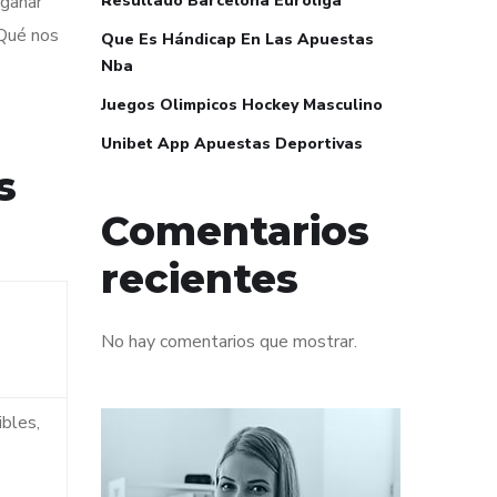
 ganar
Resultado Barcelona Euroliga
¿Qué nos
Que Es Hándicap En Las Apuestas
Nba
Juegos Olimpicos Hockey Masculino
Unibet App Apuestas Deportivas
s
Comentarios
recientes
No hay comentarios que mostrar.
bles,