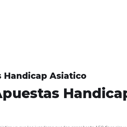
Beneficios
Soluciones
Nosotros
Contacto
Traba
 Handicap Asiatico
Apuestas Handica