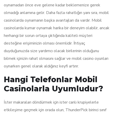
oynamadan önce eve gelene kadar beklemenize gerek
olmadığı anlamına gelir. Daha fazla rahatlığın yanı sıra, mobil
casinolarda oynamanın başka avantajları da vardır. Mobil
casinolarda kumar oynamak harika bir deneyim olabilir, ancak
herhangi bir sorun ortaya çıktığında kaliteli müşteri
desteğine erişiminizin olması önemlidir. İhtiyaç
duyduğunuzda size yardımcı olacak birilerinin olduğunu
bilmek içinizin rahat olmasını sağlar ve mobil casino oyunları
oynarken genel olarak aldığınız keyfi artırır.
Hangi Telefonlar Mobil
Casinolarla Uyumludur?
İster makaraları döndürmek için ister canlı krupiyelerle
etkileşime geçmek için orada olun, ThunderPick birinci sınıf