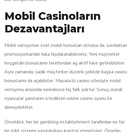
Mobil Casinoların
Dezavantajları
Mobil versiyonun özel mobil bonusları olmasa da, sundukları
promosyonlardan hala faydalanabilirsiniz. Yeni müşteriler
hoşgeldin bonuslarını telefondan ag aktif hale getirebilirler.
Aynı zamanda, sadık müşteriler düzenli şekilde başka casino
bonuslarını da açabilirler. Masaüstü casino sitesiyle mobil
versiyonu arasında neredeyse hiç fark yoktur. Sonuç olarak
oyuncular şanslarını istedikleri online casino oyunu ile
deneyebilirler.
Öncelikle, her bir gambling establishment tarafından ne tür
bir ödül sistemi sunulduğunu kontrol etmelisiniz. Örneğin,