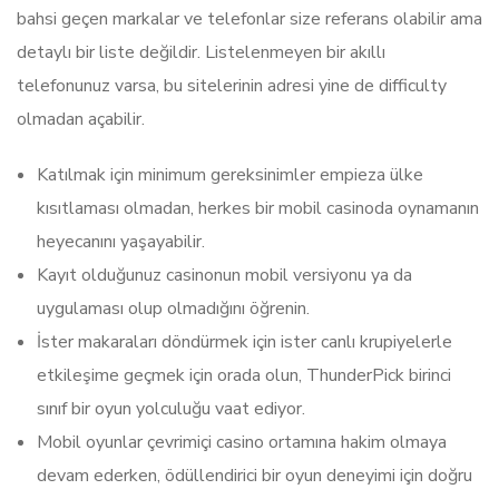
bahsi geçen markalar ve telefonlar size referans olabilir ama
detaylı bir liste değildir. Listelenmeyen bir akıllı
telefonunuz varsa, bu sitelerinin adresi yine de difficulty
olmadan açabilir.
Katılmak için minimum gereksinimler empieza ülke
kısıtlaması olmadan, herkes bir mobil casinoda oynamanın
heyecanını yaşayabilir.
Kayıt olduğunuz casinonun mobil versiyonu ya da
uygulaması olup olmadığını öğrenin.
İster makaraları döndürmek için ister canlı krupiyelerle
etkileşime geçmek için orada olun, ThunderPick birinci
sınıf bir oyun yolculuğu vaat ediyor.
Mobil oyunlar çevrimiçi casino ortamına hakim olmaya
devam ederken, ödüllendirici bir oyun deneyimi için doğru