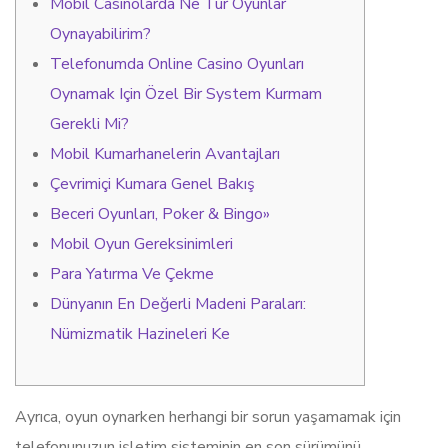
Mobil Casinolarda Ne Tür Oyunlar
Oynayabilirim?
Telefonumda Online Casino Oyunları
Oynamak Için Özel Bir System Kurmam
Gerekli Mi?
Mobil Kumarhanelerin Avantajları
Çevrimiçi Kumara Genel Bakış
Beceri Oyunları, Poker & Bingo»
Mobil Oyun Gereksinimleri
Para Yatırma Ve Çekme
Dünyanın En Değerli Madeni Paraları:
Nümizmatik Hazineleri Ke
Ayrıca, oyun oynarken herhangi bir sorun yaşamamak için
telefonunuzun işletim sisteminin en son sürümünü