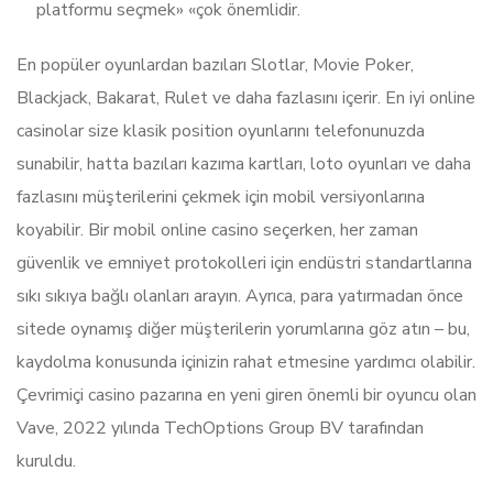
platformu seçmek» «çok önemlidir.
En popüler oyunlardan bazıları Slotlar, Movie Poker,
Blackjack, Bakarat, Rulet ve daha fazlasını içerir. En iyi online
casinolar size klasik position oyunlarını telefonunuzda
sunabilir, hatta bazıları kazıma kartları, loto oyunları ve daha
fazlasını müşterilerini çekmek için mobil versiyonlarına
koyabilir. Bir mobil online casino seçerken, her zaman
güvenlik ve emniyet protokolleri için endüstri standartlarına
sıkı sıkıya bağlı olanları arayın. Ayrıca, para yatırmadan önce
sitede oynamış diğer müşterilerin yorumlarına göz atın – bu,
kaydolma konusunda içinizin rahat etmesine yardımcı olabilir.
Çevrimiçi casino pazarına en yeni giren önemli bir oyuncu olan
Vave, 2022 yılında TechOptions Group BV tarafından
kuruldu.