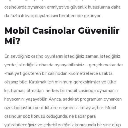
casinolarda oynarken emniyet ve güvenlik hususlarına daha
da fazla ihtiyaç duyulmasını beraberinde getiriyor.
Mobil Casinolar Güvenilir
Mi?
En sevdiğiniz casino oyunlarını istediğiniz zaman, istediğiniz
yerde, istediğiniz cihazda oynayabilirsiniz – gerçek mekanda»
«faaliyet gösteren bir casinodan kilometrelerce uzakta
olsanız bile. Katılmak için minimum gereksinimler ve ülke
kısıtlaması olmadan, herkes bir mobil casinoda oynamanın
heyecanını yaşayabilir. Ayrıca, sadakat programları oynarken
özel bonuslara ve ödüllere erişmenizi kolaylaştırır. Mobil
casinolar söz konusu olduğunda, ne kadar para
yatırabileceğiniz ve çekebileceğiniz konusunda bir sınır olup