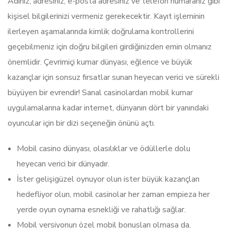
Adınız, adresiniz, e-posta adresiniz ve telefon numaranız gibi
kişisel bilgilerinizi vermeniz gerekecektir. Kayıt işleminin
ilerleyen aşamalarında kimlik doğrulama kontrollerini
geçebilmeniz için doğru bilgileri girdiğinizden emin olmanız
önemlidir. Çevrimiçi kumar dünyası, eğlence ve büyük
kazançlar için sonsuz fırsatlar sunan heyecan verici ve sürekli
büyüyen bir evrendir! Sanal casinolardan mobil kumar
uygulamalarına kadar internet, dünyanın dört bir yanındaki
oyuncular için bir dizi seçeneğin önünü açtı.
Mobil casino dünyası, olasılıklar ve ödüllerle dolu
heyecan verici bir dünyadır.
İster gelişigüzel oynuyor olun ister büyük kazançları
hedefliyor olun, mobil casinolar her zaman empieza her
yerde oyun oynama esnekliği ve rahatlığı sağlar.
Mobil versiyonun özel mobil bonusları olmasa da,