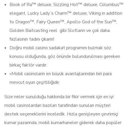
Book of Ra™ deluxe, Sizzling Hot™ deluxe, Columbus™
elegant, Lucky Ladyʼs Charm™ deluxe, Viking in addition
to Dragon™, Fairy Queen™, Apollo God of the Sun™,
Golden Baitcasting reel gibi Slotların ve çok daha
fazlasının tadını çıkarın!
Doğru mobil casino sadakat programını bulmak söz
konusu olduğunda, göz önünde bulundurulması gereken
birkaç faktör vardır.
«Mobil casinoların en büyük avantajlarından biri para
mevcut oyun çeşitliliğidir.
Size neler sunulduğu hakkında bir fikir vermek için en iyi
mobil casinolardan bazıları tarafından sunulan müşteri
destek seçeneklerini inceledik. Hızla genişleyen çevrimiçi
kumar pazarında, mobil kumarhaneler giderek daha popüler