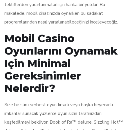
tekliflerden yararlanmaları için harika bir yoldur. Bu
makalede, mobil cihazınızda oynarken bu sadakat
programlarından nasıl yararlanabileceğinizi inceleyeceğiz.
Mobil Casino
Oyunlarını Oynamak
Için Minimal
Gereksinimler
Nelerdir?
Size bir sürü serbest oyun fırsatı veya başka heyecanlı
imkanlar sunacak yüzlerce oyun sizin tarafınızdan
keşfedilmeyi bekliyor. Book of Ra™ deluxe, Sizzling Hot™