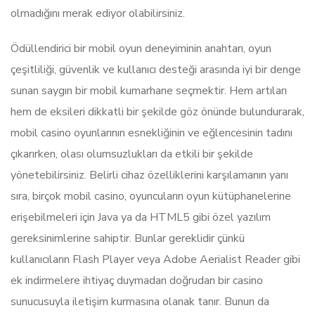
olmadığını merak ediyor olabilirsiniz.
Ödüllendirici bir mobil oyun deneyiminin anahtarı, oyun
çeşitliliği, güvenlik ve kullanıcı desteği arasında iyi bir denge
sunan saygın bir mobil kumarhane seçmektir. Hem artıları
hem de eksileri dikkatli bir şekilde göz önünde bulundurarak,
mobil casino oyunlarının esnekliğinin ve eğlencesinin tadını
çıkarırken, olası olumsuzlukları da etkili bir şekilde
yönetebilirsiniz. Belirli cihaz özelliklerini karşılamanın yanı
sıra, birçok mobil casino, oyuncuların oyun kütüphanelerine
erişebilmeleri için Java ya da HTML5 gibi özel yazılım
gereksinimlerine sahiptir. Bunlar gereklidir çünkü
kullanıcıların Flash Player veya Adobe Aerialist Reader gibi
ek indirmelere ihtiyaç duymadan doğrudan bir casino
sunucusuyla iletişim kurmasına olanak tanır. Bunun da