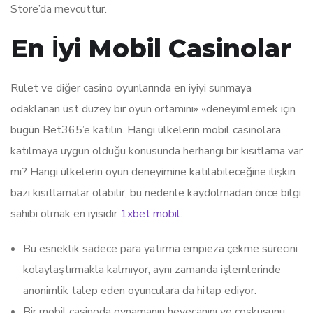
Store’da mevcuttur.
En İyi Mobil Casinolar
Rulet ve diğer casino oyunlarında en iyiyi sunmaya
odaklanan üst düzey bir oyun ortamını» «deneyimlemek için
bugün Bet365’e katılın. Hangi ülkelerin mobil casinolara
katılmaya uygun olduğu konusunda herhangi bir kısıtlama var
mı? Hangi ülkelerin oyun deneyimine katılabileceğine ilişkin
bazı kısıtlamalar olabilir, bu nedenle kaydolmadan önce bilgi
sahibi olmak en iyisidir
1xbet mobil
.
Bu esneklik sadece para yatırma empieza çekme sürecini
kolaylaştırmakla kalmıyor, aynı zamanda işlemlerinde
anonimlik talep eden oyunculara da hitap ediyor.
Bir mobil casinoda oynamanın heyecanını ve coşkusunu