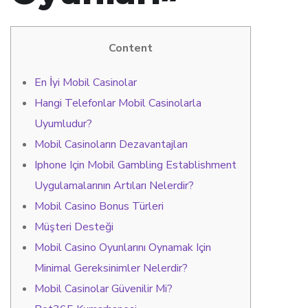
Content
En İyi Mobil Casinolar
Hangi Telefonlar Mobil Casinolarla
Uyumludur?
Mobil Casinoların Dezavantajları
Iphone Için Mobil Gambling Establishment
Uygulamalarının Artıları Nelerdir?
Mobil Casino Bonus Türleri
Müşteri Desteği
Mobil Casino Oyunlarını Oynamak Için
Minimal Gereksinimler Nelerdir?
Mobil Casinolar Güvenilir Mi?