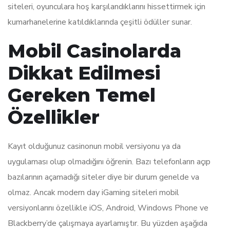
siteleri, oyunculara hoş karşılandıklarını hissettirmek için
kumarhanelerine katıldıklarında çeşitli ödüller sunar.
Mobil Casinolarda
Dikkat Edilmesi
Gereken Temel
Özellikler
Kayıt olduğunuz casinonun mobil versiyonu ya da
uygulaması olup olmadığını öğrenin. Bazı telefonların açıp
bazılarının açamadığı siteler diye bir durum genelde va
olmaz. Ancak modern day iGaming siteleri mobil
versiyonlarını özellikle iOS, Android, Windows Phone ve
Blackberry’de çalışmaya ayarlamıştır. Bu yüzden aşağıda