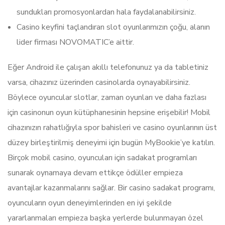
sundukları promosyonlardan hala faydalanabilirsiniz.
Casino keyfini taçlandıran slot oyunlarımızın çoğu, alanın
lider firması NOVOMATIC’e aittir.
Eğer Android ile çalışan akıllı telefonunuz ya da tabletiniz
varsa, cihazınız üzerinden casinolarda oynayabilirsiniz.
Böylece oyuncular slotlar, zaman oyunları ve daha fazlası
için casinonun oyun kütüphanesinin hepsine erişebilir! Mobil
cihazınızın rahatlığıyla spor bahisleri ve casino oyunlarının üst
düzey birleştirilmiş deneyimi için bugün MyBookie’ye katılın.
Birçok mobil casino, oyuncuları için sadakat programları
sunarak oynamaya devam ettikçe ödüller empieza
avantajlar kazanmalarını sağlar. Bir casino sadakat programı,
oyuncuların oyun deneyimlerinden en iyi şekilde
yararlanmaları empieza başka yerlerde bulunmayan özel