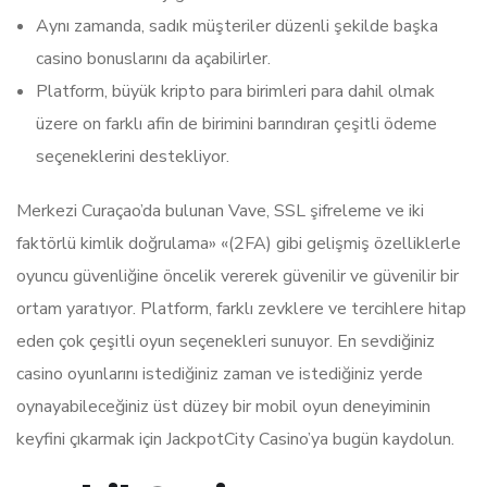
Aynı zamanda, sadık müşteriler düzenli şekilde başka
casino bonuslarını da açabilirler.
Platform, büyük kripto para birimleri para dahil olmak
üzere on farklı afin de birimini barındıran çeşitli ödeme
seçeneklerini destekliyor.
Merkezi Curaçao’da bulunan Vave, SSL şifreleme ve iki
faktörlü kimlik doğrulama» «(2FA) gibi gelişmiş özelliklerle
oyuncu güvenliğine öncelik vererek güvenilir ve güvenilir bir
ortam yaratıyor. Platform, farklı zevklere ve tercihlere hitap
eden çok çeşitli oyun seçenekleri sunuyor. En sevdiğiniz
casino oyunlarını istediğiniz zaman ve istediğiniz yerde
oynayabileceğiniz üst düzey bir mobil oyun deneyiminin
keyfini çıkarmak için JackpotCity Casino’ya bugün kaydolun.