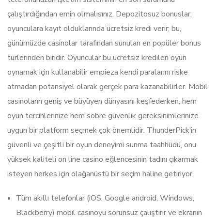
çalıştırdığından emin olmalısınız. Depozitosuz bonuslar,
oyunculara kayıt olduklarında ücretsiz kredi verir; bu,
günümüzde casinolar tarafından sunulan en popüler bonus
türlerinden biridir. Oyuncular bu ücretsiz kredileri oyun
oynamak için kullanabilir empieza kendi paralarını riske
atmadan potansiyel olarak gerçek para kazanabilirler. Mobil
casinoların geniş ve büyüyen dünyasını keşfederken, hem
oyun tercihlerinize hem sobre güvenlik gereksinimlerinize
uygun bir platform seçmek çok önemlidir. ThunderPick’in
güvenli ve çeşitli bir oyun deneyimi sunma taahhüdü, onu
yüksek kaliteli on line casino eğlencesinin tadını çıkarmak
isteyen herkes için olağanüstü bir seçim haline getiriyor.
Tüm akıllı telefonlar (iOS, Google android, Windows,
Blackberry) mobil casinoyu sorunsuz çalıştırır ve ekranın