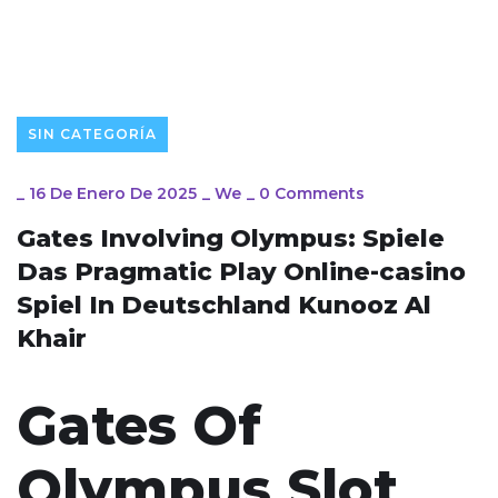
SIN CATEGORÍA
_
16 De Enero De 2025
_
We
_
0 Comments
Gates Involving Olympus: Spiele
Das Pragmatic Play Online-casino
Spiel In Deutschland Kunooz Al
Khair
Gates Of
Olympus Slot