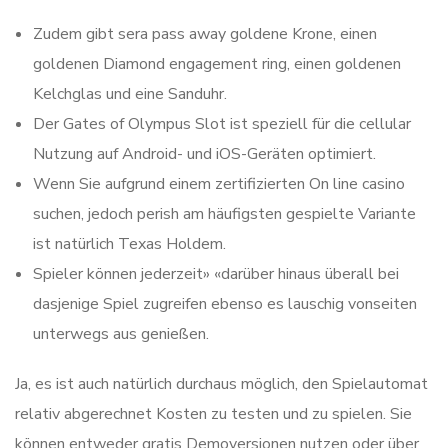
Zudem gibt sera pass away goldene Krone, einen
goldenen Diamond engagement ring, einen goldenen
Kelchglas und eine Sanduhr.
Der Gates of Olympus Slot ist speziell für die cellular
Nutzung auf Android- und iOS-Geräten optimiert.
Wenn Sie aufgrund einem zertifizierten On line casino
suchen, jedoch perish am häufigsten gespielte Variante
ist natürlich Texas Holdem.
Spieler können jederzeit» «darüber hinaus überall bei
dasjenige Spiel zugreifen ebenso es lauschig vonseiten
unterwegs aus genießen.
Ja, es ist auch natürlich durchaus möglich, den Spielautomat
relativ abgerechnet Kosten zu testen und zu spielen. Sie
können entweder gratis Demoversionen nutzen oder über