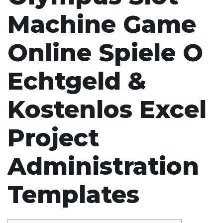
Machine Game
Online Spiele O
Echtgeld &
Kostenlos Excel
Project
Administration
Templates