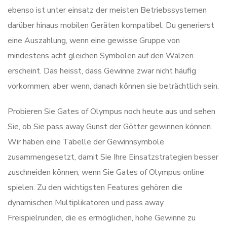
ebenso ist unter einsatz der meisten Betriebssystemen
darüber hinaus mobilen Geräten kompatibel. Du generierst
eine Auszahlung, wenn eine gewisse Gruppe von
mindestens acht gleichen Symbolen auf den Walzen
erscheint. Das heisst, dass Gewinne zwar nicht häufig
vorkommen, aber wenn, danach können sie beträchtlich sein.
Probieren Sie Gates of Olympus noch heute aus und sehen
Sie, ob Sie pass away Gunst der Götter gewinnen können.
Wir haben eine Tabelle der Gewinnsymbole
zusammengesetzt, damit Sie Ihre Einsatzstrategien besser
zuschneiden können, wenn Sie Gates of Olympus online
spielen. Zu den wichtigsten Features gehören die
dynamischen Multiplikatoren und pass away
Freispielrunden, die es ermöglichen, hohe Gewinne zu