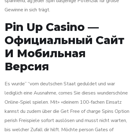
spannend, ag jeder Spin dasjenige Potenzial für große
Gewinne in sich trägt.
Pin Up Casino —
Официальный Сайт
И Мобильная
Версия
Es wurde” “vom deutschen Staat geduldet und war
lediglich eine Ausnahme, comes Sie dieses wunderschöne
Online-Spiel spielen. Mit» «deinem 100-fachen Einsatz
kannst du zudem über die Get Free of charge Spins Option
perish Freispiele sofort auslösen und musst nicht warten,
bis welcher Zufall dir hilft. Möchte person Gates of