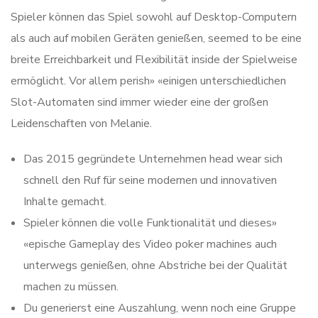
Spieler können das Spiel sowohl auf Desktop-Computern
als auch auf mobilen Geräten genießen, seemed to be eine
breite Erreichbarkeit und Flexibilität inside der Spielweise
ermöglicht. Vor allem perish» «einigen unterschiedlichen
Slot-Automaten sind immer wieder eine der großen
Leidenschaften von Melanie.
Das 2015 gegründete Unternehmen head wear sich
schnell den Ruf für seine modernen und innovativen
Inhalte gemacht.
Spieler können die volle Funktionalität und dieses»
«epische Gameplay des Video poker machines auch
unterwegs genießen, ohne Abstriche bei der Qualität
machen zu müssen.
Du generierst eine Auszahlung, wenn noch eine Gruppe