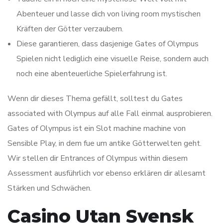
Abenteuer und lasse dich von living room mystischen
Kräften der Götter verzaubern.
Diese garantieren, dass dasjenige Gates of Olympus
Spielen nicht lediglich eine visuelle Reise, sondern auch
noch eine abenteuerliche Spielerfahrung ist.
Wenn dir dieses Thema gefällt, solltest du Gates
associated with Olympus auf alle Fall einmal ausprobieren.
Gates of Olympus ist ein Slot machine machine von
Sensible Play, in dem fue um antike Götterwelten geht.
Wir stellen dir Entrances of Olympus within diesem
Assessment ausführlich vor ebenso erklären dir allesamt
Stärken und Schwächen.
Casino Utan Svensk