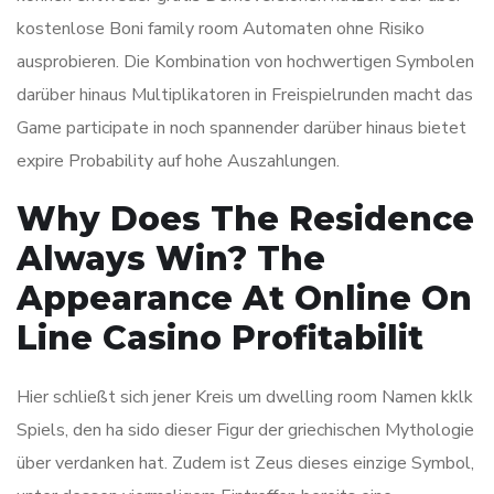
kostenlose Boni family room Automaten ohne Risiko
ausprobieren. Die Kombination von hochwertigen Symbolen
darüber hinaus Multiplikatoren in Freispielrunden macht das
Game participate in noch spannender darüber hinaus bietet
expire Probability auf hohe Auszahlungen.
Why Does The Residence
Always Win? The
Appearance At Online On
Line Casino Profitabilit
Hier schließt sich jener Kreis um dwelling room Namen kklk
Spiels, den ha sido dieser Figur der griechischen Mythologie
über verdanken hat. Zudem ist Zeus dieses einzige Symbol,