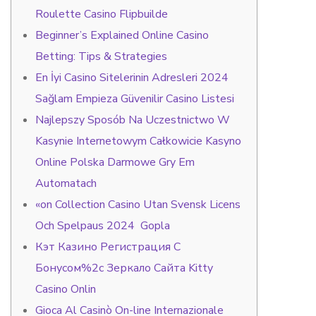
Roulette Casino Flipbuilde
Beginner’s Explained Online Casino
Betting: Tips & Strategies
En İyi Casino Sitelerinin Adresleri 2024
Sağlam Empieza Güvenilir Casino Listesi
Najlepszy Sposób Na Uczestnictwo W
Kasynie Internetowym Całkowicie Kasyno
Online Polska Darmowe Gry Em
Automatach
«on Collection Casino Utan Svensk Licens
Och Spelpaus 2024 ️ Gopla
Кэт Казино Регистрация С
Бонусом%2c Зеркало Сайта Kitty
Casino Onlin
Gioca Al Casinò On-line Internazionale