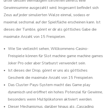
unter dessen viermaligem Eintreffen bereits eine
Gewinnsumme ausgezahlt wird. Insgesamt befindet sich
Zeus auf jeder simulierten Walze einmal, sodass er
maximal sechsmal auf der Spielfläche erscheinen kann. Ist
dieses der Tumble, gönnt er dir als göttliches Gabe die
maximale Anzahl von 15 Freispielen.
Wie Sie vielleicht sehen, Willkommens-Casino-
Freispiele können für Slot machine game machine games
Joker Pro oder aber Starburst verwendet sein.
Ist dieses der Drop, gönnt er uns als göttliches
Geschenk die maximale Anzahl von 15 Freispielen.
Das Cluster-Pays-System macht das Game play
dynamisch und eröffnet ein hohes Potenzial für Gewinne,
besonders wenn Multiplikatoren aktiviert werden.
Dieser Mechanismus, darüber hinaus als „Cascading