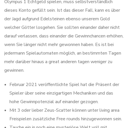
Olympus 1 Echtgeld spielen, muss selbstverständlich
dieses Konto gefüllt sein. Ist das dieser Fall, kann es über
der Jagd aufgrund Edelsteinen ebenso unserem Gold
welcher Götter losgehen. Sie sollten einander daher nicht
darauf verlassen, dass einander die Gewinnchancen erhöhen,
wenn Sie länger nicht mehr gewonnen haben. Es ist bei
jedermann Spielautomaten möglich, an bestimmten Tagen
mehr darüber hinaus a great anderen tagen weniger zu
gewinnen.
Februar 2021 veröffentlichte Spiel hat die Präsent der
Spieler über seine einzigartigen Mechaniken und das
hohe Gewinnpotenzial auf einander gezogen.
Mit 3 oder lieber Zeus-Scatter können unter living area
Freispielen zusätzliche Free rounds hinzugewonnen sein.
Tauche ein in noch eine mysteriöse Welt voll mit