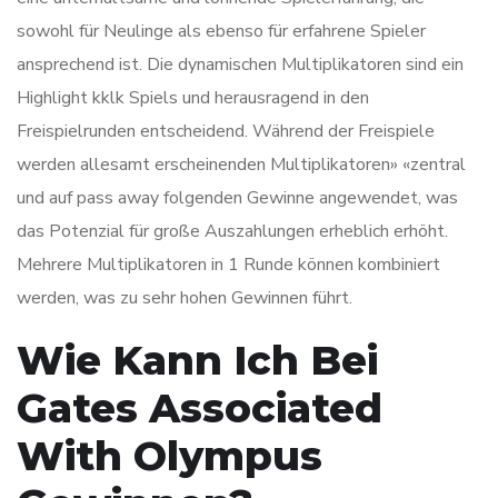
sowohl für Neulinge als ebenso für erfahrene Spieler
ansprechend ist. Die dynamischen Multiplikatoren sind ein
Highlight kklk Spiels und herausragend in den
Freispielrunden entscheidend. Während der Freispiele
werden allesamt erscheinenden Multiplikatoren» «zentral
und auf pass away folgenden Gewinne angewendet, was
das Potenzial für große Auszahlungen erheblich erhöht.
Mehrere Multiplikatoren in 1 Runde können kombiniert
werden, was zu sehr hohen Gewinnen führt.
Wie Kann Ich Bei
Gates Associated
With Olympus