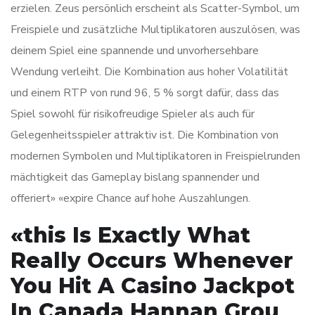
erzielen. Zeus persönlich erscheint als Scatter-Symbol, um
Freispiele und zusätzliche Multiplikatoren auszulösen, was
deinem Spiel eine spannende und unvorhersehbare
Wendung verleiht. Die Kombination aus hoher Volatilität
und einem RTP von rund 96, 5 % sorgt dafür, dass das
Spiel sowohl für risikofreudige Spieler als auch für
Gelegenheitsspieler attraktiv ist. Die Kombination von
modernen Symbolen und Multiplikatoren in Freispielrunden
mächtigkeit das Gameplay bislang spannender und
offeriert» «expire Chance auf hohe Auszahlungen.
«this Is Exactly What
Really Occurs Whenever
You Hit A Casino Jackpot
In Canada Hannan Grou