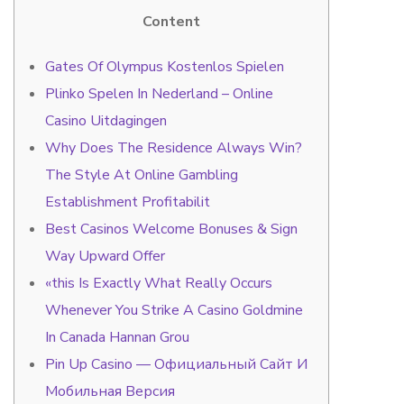
Content
Gates Of Olympus Kostenlos Spielen
Plinko Spelen In Nederland – Online
Casino Uitdagingen
Why Does The Residence Always Win?
The Style At Online Gambling
Establishment Profitabilit
Best Casinos Welcome Bonuses & Sign
Way Upward Offer
«this Is Exactly What Really Occurs
Whenever You Strike A Casino Goldmine
In Canada Hannan Grou
Pin Up Casino — Официальный Сайт И
Мобильная Версия