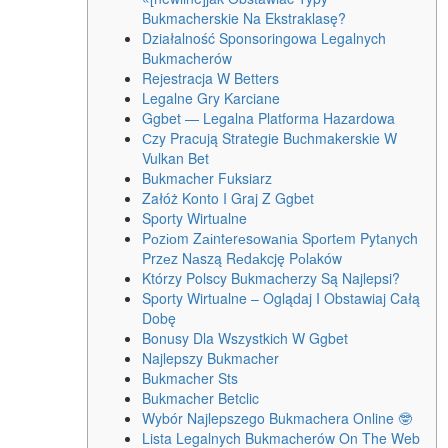
Bukmacherskie Na Ekstraklasę?
Działalność Sponsoringowa Legalnych
Bukmacherów
Rejestracja W Betters
Legalne Gry Karciane
Ggbet — Legalna Platforma Hazardowa
Сzy Pracują Strategie Buchmakerskie W
Vulkan Bet
Bukmacher Fuksiarz
Załóż Konto I Graj Z Ggbet
Sporty Wirtualne
Pоzіоm Zаіntеrеsоwаnіа Spоrtеm Pytаnych
Przеz Nаszą Rеdаkcję Pоlаków
Którzy Polscy Bukmacherzy Są Najlepsi?
Sporty Wirtualne – Oglądaj I Obstawiaj Całą
Dobę
Bonusy Dla Wszystkich W Ggbet
Najlepszy Bukmacher
Bukmacher Sts
Bukmacher Betclic
Wybór Najlepszego Bukmachera Online 🤓
Lista Legalnych Bukmacherów On The Web