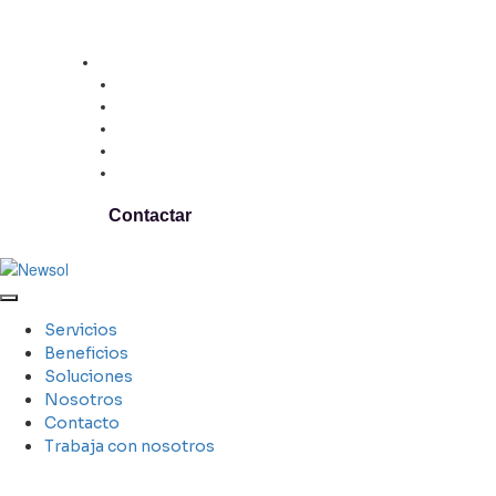
Servicios
Beneficios
Soluciones
Nosotros
Contacto
Trabaja con nosotros
Contactar
Servicios
Beneficios
Soluciones
Nosotros
Contacto
Trabaja con nosotros