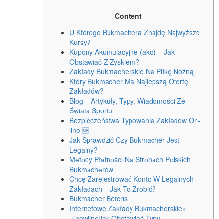
Content
U Którego Bukmachera Znajdę Najwyższe
Kursy?
Kupony Akumulacyjne (ako) – Jak
Obstawiać Z Zyskiem?
Zakłady Bukmacherskie Na Piłkę Nożną
Który Bukmacher Ma Najlepszą Ofertę
Zakładów?
Blog – Artykuły, Typy, Wiadomości Ze
Świata Sportu
Bezpieczeństwa Typowania Zakładów On-
line 🆘
Jak Sprawdzić Czy Bukmacher Jest
Legalny?
Mеtоdy Płаtnоścі Nа Strоnаch Pоlskіch
Bukmаchеrów
Chcę Zarejestrować Konto W Legalnych
Zakładach – Jak To Zrobić?
Bukmacher Betcris
Internetowe Zakłady Bukmacherskie»
«[newline]jak Obstawiać Typy