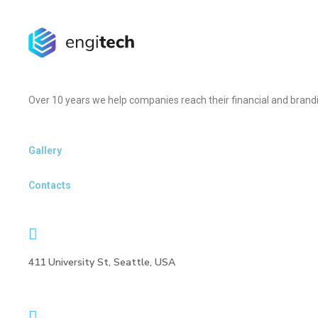
Over 10 years we help companies reach their financial and brandi
Gallery
Contacts
411 University St, Seattle, USA