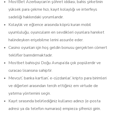
MostBet Azerbaycan’ın şöhret iddiası, bahis şirketinin
yüksek para çekme hızı, kayıt kolaylığı ve interfeys
sadeliği hakkındaki yorumlarıdır.
Kolaylık ve eğlence arasında köprü kuran mobil
uyumluluğu, oyuncuların en sevdikleri oyunlara hareket
halindeyken erişebilme lerini assurée eder.
Casino oyunları için hoş geldin bonusu gerçekten cömert
teklifler barındırmaktadır.
Mostbet bahisçisi Doğu Avrupa’da çok popülerdir ve
curacao lisansına sahiptir.
Mevcut⁚ banka kartları⁚ e-cüzdanlar⁚ kripto para birimleri
ve diğerleri arasından tercih ettiğiniz em virtude de
yatırma yöntemini seçin.
Kayıt sırasında belirlediğiniz kullanıcı adınızı (e-posta
adresi ya da telefon numarası) empieza şifrenizi girin.