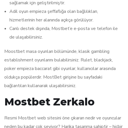
sağlamak için geliştirilmiştir.
Adil oyun empieza şeffaflığa olan bağlılıkları,
hizmetlerinin her alanında açıkça görülüyor.
Canlı destek dışında, Mostbet’e e-posta ve telefon ile
de ulaşabilirsiniz.
Moostbet masa oyunları bölümünde, klasik gambling
establishment oyunlarını bulabilirsiniz. Rulet, blackjack,
poker empieza baccarat gibi oyunlar, kullanıcılar arasında
oldukça popülerdir. MostBet girişine bu sayfadaki
bağlantıları kullanarak ulaşabilirsiniz.
Mostbet Zerkalo
Resmi Mostbet web sitesini öne çıkaran nedir ve oyuncular
neden bu kadar çok seviyor? Harika tasarıma sahiptir – hiçbir