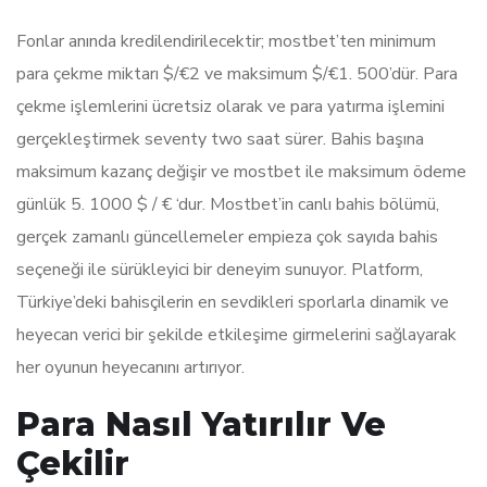
Fonlar anında kredilendirilecektir; mostbet’ten minimum
para çekme miktarı $/€2 ve maksimum $/€1. 500’dür. Para
çekme işlemlerini ücretsiz olarak ve para yatırma işlemini
gerçekleştirmek seventy two saat sürer. Bahis başına
maksimum kazanç değişir ve mostbet ile maksimum ödeme
günlük 5. 1000 $ / € ‘dur. Mostbet’in canlı bahis bölümü,
gerçek zamanlı güncellemeler empieza çok sayıda bahis
seçeneği ile sürükleyici bir deneyim sunuyor. Platform,
Türkiye’deki bahisçilerin en sevdikleri sporlarla dinamik ve
heyecan verici bir şekilde etkileşime girmelerini sağlayarak
her oyunun heyecanını artırıyor.
Para Nasıl Yatırılır Ve
Çekilir