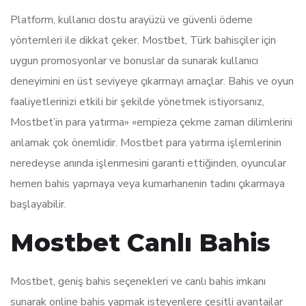
Platform, kullanıcı dostu arayüzü ve güvenli ödeme
yöntemleri ile dikkat çeker. Mostbet, Türk bahisçiler için
uygun promosyonlar ve bonuslar da sunarak kullanıcı
deneyimini en üst seviyeye çıkarmayı amaçlar. Bahis ve oyun
faaliyetlerinizi etkili bir şekilde yönetmek istiyorsanız,
Mostbet’in para yatırma» «empieza çekme zaman dilimlerini
anlamak çok önemlidir. Mostbet para yatırma işlemlerinin
neredeyse anında işlenmesini garanti ettiğinden, oyuncular
hemen bahis yapmaya veya kumarhanenin tadını çıkarmaya
başlayabilir.
Mostbet Canlı Bahis
Mostbet, geniş bahis seçenekleri ve canlı bahis imkanı
sunarak online bahis yapmak isteyenlere çeşitli avantajlar