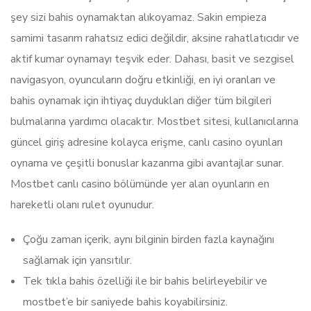
şey sizi bahis oynamaktan alıkoyamaz. Sakin empieza
samimi tasarım rahatsız edici değildir, aksine rahatlatıcıdır ve
aktif kumar oynamayı teşvik eder. Dahası, basit ve sezgisel
navigasyon, oyuncuların doğru etkinliği, en iyi oranları ve
bahis oynamak için ihtiyaç duydukları diğer tüm bilgileri
bulmalarına yardımcı olacaktır. Mostbet sitesi, kullanıcılarına
güncel giriş adresine kolayca erişme, canlı casino oyunları
oynama ve çeşitli bonuslar kazanma gibi avantajlar sunar.
Mostbet canlı casino bölümünde yer alan oyunların en
hareketli olanı rulet oyunudur.
Çoğu zaman içerik, aynı bilginin birden fazla kaynağını
sağlamak için yansıtılır.
Tek tıkla bahis özelliği ile bir bahis belirleyebilir ve
mostbet’e bir saniyede bahis koyabilirsiniz.