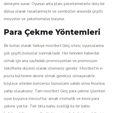
deneyimi sunar. Oyunun arka planı şekerlemelerle dolu bir
dünya olarak tasarlanmıştır ve semboller arasında çeşitli
meyveler ve şekerlemeler bulunur.
Para Çekme Yöntemleri
Bir bütün olarak türkiye mostbet Giriş sitesi, oyuncularına
çok çeşitli bonuslar sunmaktadır. Her birinden haberdar
olmak için ana sayfadaki promosyonları ve promosyon
tekliflerini düzenli olarak izlemeniz gerekir. Mostbet’in e-
posta bültenine abone olmak gereksiz olmayacaktır,
böylece siteden benzersiz bonusların sahibi olma fırsatına
sahip olacaksınız. Tam mostbet Giriş para çekme işlemleri
oyun boyunca mevcuttur, ancak otomatik ve kısmi para
çekme yoktur. Tek tıkla bahis özelliği ile bir bahis