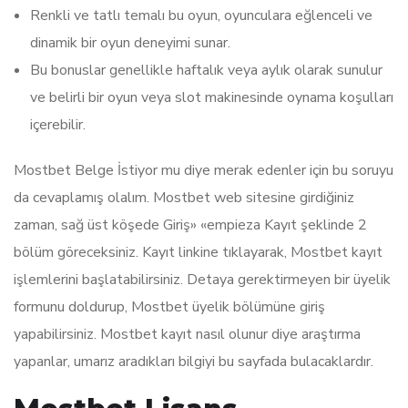
Renkli ve tatlı temalı bu oyun, oyunculara eğlenceli ve
dinamik bir oyun deneyimi sunar.
Bu bonuslar genellikle haftalık veya aylık olarak sunulur
ve belirli bir oyun veya slot makinesinde oynama koşulları
içerebilir.
Mostbet Belge İstiyor mu diye merak edenler için bu soruyu
da cevaplamış olalım. Mostbet web sitesine girdiğiniz
zaman, sağ üst köşede Giriş» «empieza Kayıt şeklinde 2
bölüm göreceksiniz. Kayıt linkine tıklayarak, Mostbet kayıt
işlemlerini başlatabilirsiniz. Detaya gerektirmeyen bir üyelik
formunu doldurup, Mostbet üyelik bölümüne giriş
yapabilirsiniz. Mostbet kayıt nasıl olunur diye araştırma
yapanlar, umarız aradıkları bilgiyi bu sayfada bulacaklardır.