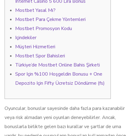
Internet Casino 5 600 Lira Bonus
Mostbet Yasal Mı?
Mostbet Para Çekme Yöntemleri
Mostbet Promosyon Kodu
Içindekiler
Müşteri Hizmetleri
Mostbet Spor Bahisleri
Türkiye’de Mostbet Online Bahis Şirketi
Spor Için %100 Hoşgeldin Bonusu + One
Depozito Için Fifty Ücretsiz Döndürme (fs)
Oyuncular, bonuslar sayesinde daha fazla para kazanabilir
veya risk almadan yeni oyunları deneyebilirler. Ancak,
bonuslarla birlikte gelen bazı kurallar ve şartlar de uma
vardır, bu nedenle oyuncuların bonusları kullanmadan önce