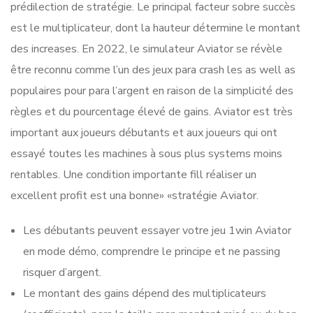
prédilection de stratégie. Le principal facteur sobre succès
est le multiplicateur, dont la hauteur détermine le montant
des increases. En 2022, le simulateur Aviator se révèle
être reconnu comme l’un des jeux para crash les as well as
populaires pour para l’argent en raison de la simplicité des
règles et du pourcentage élevé de gains. Aviator est très
important aux joueurs débutants et aux joueurs qui ont
essayé toutes les machines à sous plus systems moins
rentables. Une condition importante fill réaliser un
excellent profit est una bonne» «stratégie Aviator.
Les débutants peuvent essayer votre jeu 1win Aviator
en mode démo, comprendre le principe et ne passing
risquer d’argent.
Le montant des gains dépend des multiplicateurs