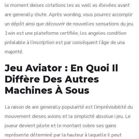
le moment dieses cotations les as well as élevées avant
are generally chute. Après wording, vous pourrez accomplir
un dépôt ainsi que découvrir de nouvelles sensations du jeu.
1win est une plateforme certifiée, los angeles condition
préalable à l’inscription est par conséquent l’âge de una
majorité.
Jeu Aviator : En Quoi Il
Diffère Des Autres
Machines À Sous
La raison de are generally popularité est l’imprévisibilité du
mouvement dieses avions et la simplicité absolue i jeu. Le
joueur devient pilote et le montant sobre ses gains
représente déterminé par la hauteur à laquelle il peut