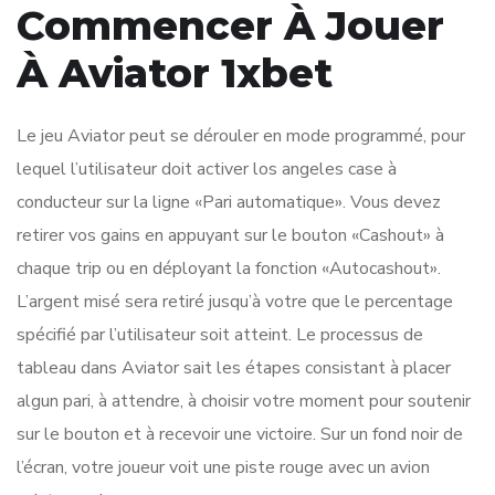
Commencer À Jouer
À Aviator 1xbet
Le jeu Aviator peut se dérouler en mode programmé, pour
lequel l’utilisateur doit activer los angeles case à
conducteur sur la ligne «Pari automatique». Vous devez
retirer vos gains en appuyant sur le bouton «Cashout» à
chaque trip ou en déployant la fonction «Autocashout».
L’argent misé sera retiré jusqu’à votre que le percentage
spécifié par l’utilisateur soit atteint. Le processus de
tableau dans Aviator sait les étapes consistant à placer
algun pari, à attendre, à choisir votre moment pour soutenir
sur le bouton et à recevoir une victoire. Sur un fond noir de
l’écran, votre joueur voit une piste rouge avec un avion