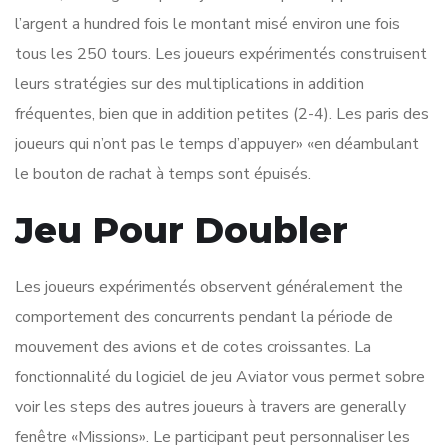
l’argent a hundred fois le montant misé environ une fois
tous les 250 tours. Les joueurs expérimentés construisent
leurs stratégies sur des multiplications in addition
fréquentes, bien que in addition petites (2-4). Les paris des
joueurs qui n’ont pas le temps d’appuyer» «en déambulant
le bouton de rachat à temps sont épuisés.
Jeu Pour Doubler
Les joueurs expérimentés observent généralement the
comportement des concurrents pendant la période de
mouvement des avions et de cotes croissantes. La
fonctionnalité du logiciel de jeu Aviator vous permet sobre
voir les steps des autres joueurs à travers are generally
fenêtre «Missions». Le participant peut personnaliser les