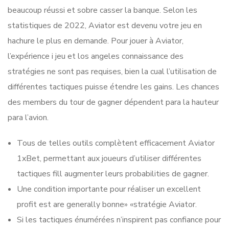
beaucoup réussi et sobre casser la banque. Selon les
statistiques de 2022, Aviator est devenu votre jeu en
hachure le plus en demande. Pour jouer à Aviator,
l’expérience i jeu et los angeles connaissance des
stratégies ne sont pas requises, bien la cual l’utilisation de
différentes tactiques puisse étendre les gains. Les chances
des members du tour de gagner dépendent para la hauteur
para l’avion.
Tous de telles outils complètent efficacement Aviator
1xBet, permettant aux joueurs d’utiliser différentes
tactiques fill augmenter leurs probabilities de gagner.
Une condition importante pour réaliser un excellent
profit est are generally bonne» «stratégie Aviator.
Si les tactiques énumérées n’inspirent pas confiance pour