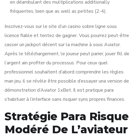
en déambulant des multiplications additionally
fréquentes, bien que as well as petites (2-4).
Inscrivez-vous sur le site d’un casino sobre ligne sous
licence fiable et tentez de gagner. Vous pourrez peut-être
casser un jackpot décent sur la machine à sous Aviator.
Après le téléchargement, le joueur peut parier, jouer fill de
l’argent ain profiter du processus. Pour ceux quel
professionnel souhaitent d’abord comprendre les règles
man jeu, il se révèle être possible d’essayer una version de
démonstration d’Aviator 1xBet. Il est pratique para
s’habituer à l’interface sans risquer syns propres finances.
Stratégie Para Risque
Modéré De L’aviateur