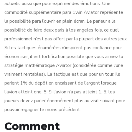
actuels, aussi que pour exprimer des émotions. Une
commodité supplémentaire para 1win Aviator représente
la possibilité para l’ouvrir en plein écran. Le parieur a la
possibilité de faire deux paris à los angeles fois, ce quel
professionnel n’est pas offert par la plupart des autres jeux.
Si les tactiques énumérées n’inspirent pas confiance pour
économiser, il est fortification possible que vous aimiez la
stratégie mathématique Aviator (considérée comme l’une
vraiment rentables). La tactique est que pour un tour, ils
parient 1% du dépôt en encaissant de l’argent lorsque
l’avion atteint one, 5. Si l’avion n’a pas atteint 1, 5, les
joueurs devez parier énormément plus au visit suivant pour
pouvoir regagner le moins précédent.
Comment