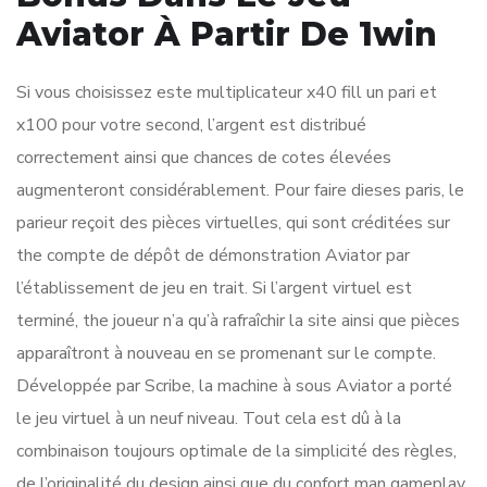
Aviator À Partir De 1win
Si vous choisissez este multiplicateur x40 fill un pari et
x100 pour votre second, l’argent est distribué
correctement ainsi que chances de cotes élevées
augmenteront considérablement. Pour faire dieses paris, le
parieur reçoit des pièces virtuelles, qui sont créditées sur
the compte de dépôt de démonstration Aviator par
l’établissement de jeu en trait. Si l’argent virtuel est
terminé, the joueur n’a qu’à rafraîchir la site ainsi que pièces
apparaîtront à nouveau en se promenant sur le compte.
Développée par Scribe, la machine à sous Aviator a porté
le jeu virtuel à un neuf niveau. Tout cela est dû à la
combinaison toujours optimale de la simplicité des règles,
de l’originalité du design ainsi que du confort man gameplay.