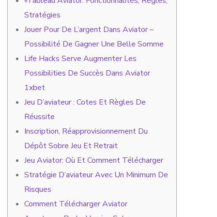
«Tableau Aviator: Fonctionnalités, Règles,
Stratégies
Jouer Pour De L’argent Dans Aviator –
Possibilité De Gagner Une Belle Somme
Life Hacks Serve Augmenter Les
Possibilities De Succès Dans Aviator
1xbet
Jeu D’aviateur : Cotes Et Règles De
Réussite
Inscription, Réapprovisionnement Du
Dépôt Sobre Jeu Et Retrait
Jeu Aviator: Où Et Comment Télécharger
Stratégie D’aviateur Avec Un Minimum De
Risques
Comment Télécharger Aviator