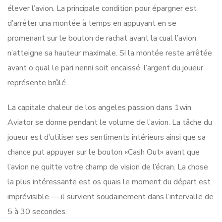
élever l’avion. La principale condition pour épargner est
d’arrêter una montée à temps en appuyant en se
promenant sur le bouton de rachat avant la cual l’avion
n’atteigne sa hauteur maximale. Si la montée reste arrêtée
avant o qual le pari nenni soit encaissé, l’argent du joueur
représente brûlé.
La capitale chaleur de los angeles passion dans 1win
Aviator se donne pendant le volume de l’avion. La tâche du
joueur est d’utiliser ses sentiments intérieurs ainsi que sa
chance put appuyer sur le bouton «Cash Out» avant que
l’avion ne quitte votre champ de vision de l’écran. La chose
la plus intéressante est os quais le moment du départ est
imprévisible — il survient soudainement dans l’intervalle de
5 à 30 secondes.