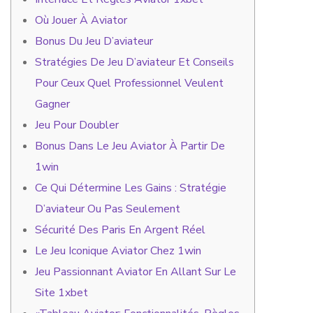
Où Jouer À Aviator
Bonus Du Jeu D’aviateur
Stratégies De Jeu D’aviateur Et Conseils
Pour Ceux Quel Professionnel Veulent
Gagner
Jeu Pour Doubler
Bonus Dans Le Jeu Aviator À Partir De
1win
Ce Qui Détermine Les Gains : Stratégie
D’aviateur Ou Pas Seulement
Sécurité Des Paris En Argent Réel
Le Jeu Iconique Aviator Chez 1win
Jeu Passionnant Aviator En Allant Sur Le
Site 1xbet