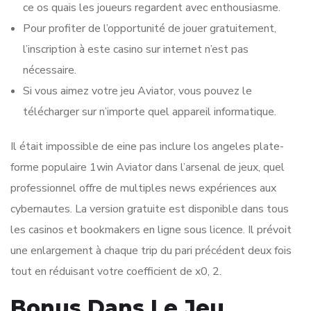
ce os quais les joueurs regardent avec enthousiasme.
Pour profiter de l’opportunité de jouer gratuitement,
l’inscription à este casino sur internet n’est pas
nécessaire.
Si vous aimez votre jeu Aviator, vous pouvez le
télécharger sur n’importe quel appareil informatique.
Il était impossible de eine pas inclure los angeles plate-
forme populaire 1win Aviator dans l’arsenal de jeux, quel
professionnel offre de multiples news expériences aux
cybernautes. La version gratuite est disponible dans tous
les casinos et bookmakers en ligne sous licence. Il prévoit
une enlargement à chaque trip du pari précédent deux fois
tout en réduisant votre coefficient de x0, 2.
Bonus Dans Le Jeu