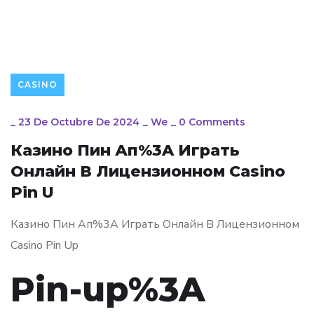
CASINO
_
23 De Octubre De 2024
_
We
_
0 Comments
Казино Пин Ап%3A Играть
Онлайн В Лицензионном Casino
Pin U
Казино Пин Ап%3A Играть Онлайн В Лицензионном
Casino Pin Up
Pin-up%3A