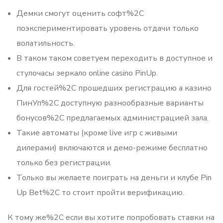
Демки смогут оценить софт%2C
поэкспериментировать уровень отдачи только
волатильность.
В таком таком советуем переходить в доступное и
стулочасы зеркало online casino PinUp.
Для гостей%2C прошедших регистрацию а казино
ПинУп%2C доступную разнообразные варианты
бонусов%2C предлагаемых администрацией зала.
Такие автоматы (кроме live игр с живыми
дилерами) включаются и демо-режиме бесплатно
только без регистрации.
Только вы желаете поиграть на деньги и клубе Pin
Up Bet%2C то стоит пройти верификацию.
К тому же%2C если вы хотите попробовать ставки на