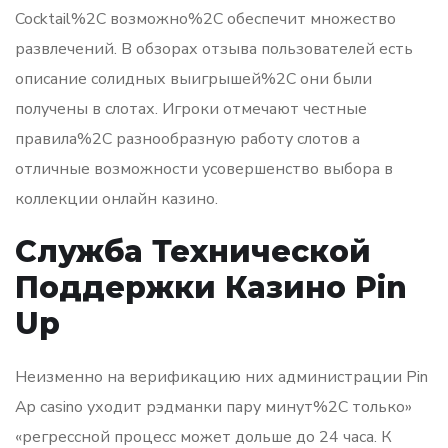
Cocktail%2C возможно%2C обеспечит множество
развлечений. В обзорах отзыва пользователей есть
описание солидных выигрышей%2C они были
получены в слотах. Игроки отмечают честные
правила%2C разнообразную работу слотов а
отличные возможности усовершенство выбора в
коллекции онлайн казино.
Служба Технической
Поддержки Казино Pin
Up
Неизменно на верификацию них администрации Pin
Ap casino уходит рэдманки пару минут%2C только»
«регрессной процесс может дольше до 24 часа. К