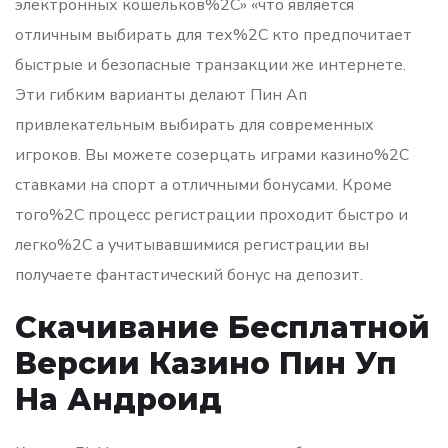
электронных кошельков%2C» «что является
отличным выбирать для тех%2C кто предпочитает
быстрые и безопасные транзакции же интернете.
Эти гибким варианты делают Пин Ап
привлекательным выбирать для современных
игроков. Вы можете созерцать играми казино%2C
ставками на спорт а отличными бонусами. Кроме
того%2C процесс регистрации проходит быстро и
легко%2C а учитывавшимися регистрации вы
получаете фантастический бонус на депозит.
Скачивание Бесплатной
Версии Казино Пин Уп
На Андроид