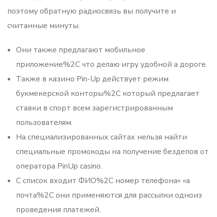
поэтому обратную радиосвязь вы получите и
считанные минуты.
Они также предлагают мобильное
приложение%2C что делаю игру удобной а дороге.
Также в казино Pin-Up действует режим
букмекерской конторы%2C который предлагает
ставки в спорт всем зарегистрированным
пользователям.
На специализированных сайтах нельзя найти
специальные промокоды на получение бездепов от
оператора PinUp casino.
С список входит ФИО%2C номер телефона» «а
почта%2C они применяются для рассылки одноиз
проведения платежей.