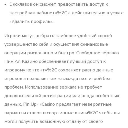
Эксклавов он сможет предоставить доступ к
настройкам кабинета%2C а действительно к услуге
«Удалить профиль».
Игроки могут выбрать наиболее удобный способ
усовершенство себя и осуществил финансовые
операции рискованно и быстро. Свободное зеркало
Пин Ап Казино обеспечивает лучший доступ к
игровому контенту%2C сохраняет равно данные
игроков а позволяет им наслаждаться игрой без
проблем. Использование зеркала не требует
дополнительной регистрации или ввода особенных
данных. Pin Up» «Casino предлагает невероятные
варианты ставок и спортивные книги%2C чтобы вы
могли получить возможную отдачу от своего