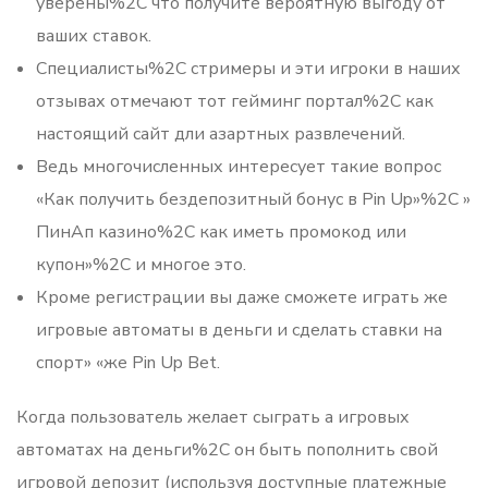
уверены%2C что получите вероятную выгоду от
ваших ставок.
Специалисты%2C стримеры и эти игроки в наших
отзывах отмечают тот гейминг портал%2C как
настоящий сайт дли азартных развлечений.
Ведь многочисленных интересует такие вопрос
«Как получить бездепозитный бонус в Pin Up»%2C »
ПинАп казино%2C как иметь промокод или
купон»%2C и многое это.
Кроме регистрации вы даже сможете играть же
игровые автоматы в деньги и сделать ставки на
спорт» «же Pin Up Bet.
Когда пользователь желает сыграть а игровых
автоматах на деньги%2C он быть пополнить свой
игровой депозит (используя доступные платежные