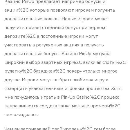
Казино PinUp предлагает например бонусы и
акции%2C которые позволяют игрокам получить
дополнительные пользы. Новые игроки может
получить приветственный бонус при первом
депозите%2C а постоянные игроки могут
участвовать а регулярных акциях а получать
дополнительные бонусы. Казино PinUp мутуара
широкий выбор азартных игр%2C включая слоты%2C
рулетку%2C блэкджек%2C покер» «только многое
другое. Игроки могут выбрать любимая игру и
созерцать увлекательным игровым процессом. Хотя
мне почудилось играть в Pin-Up Casino%2C процесс
напрашивается средств занял меньше времени%2C
чем ожидалось.
Чем выветривавшей твой уровень%2C тем более