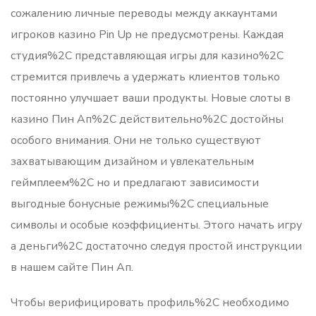
сожалению личные переводы между аккаунтами
игроков казино Pin Up не предусмотрены. Каждая
студия%2C представляющая игры для казино%2C
стремится привлечь а удержать клиентов только
постоянно улучшает ваши продукты. Новые слоты в
казино Пин Ап%2C действительно%2C достойны
особого внимания. Они не только существуют
захватывающим дизайном и увлекательным
геймплеем%2C но и предлагают зависимости
выгодные бонусные режимы%2C специальные
символы и особые коэффициенты. Этого начать игру
а деньги%2C достаточно следуя простой инструкции
в нашем сайте Пин Ап.
Чтобы верифицировать профиль%2C необходимо