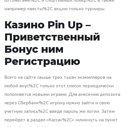
лотоматами%2C и спортивный покер%2C а также
например квесты%2C акции только турниры.
Казино Pin Up –
Приветственный
Бонус ним
Регистрацию
Всего на сайте свыше трех тысяч экземпляров на
любой вкус%2C только этот список периодически
пополняется новыми играми. Для внесения депозита
через Сбербанк%2C игроку нужно зайти и свою
учетную запись%2C введя пароль же логин. Затем
перейдет в раздел «Касса»%2C» «кликнуть на пункт