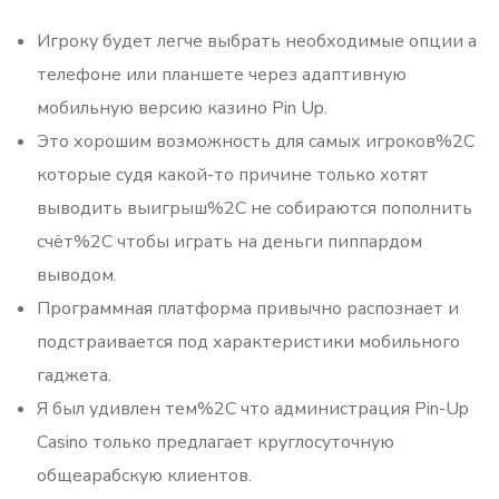
Игроку будет легче выбрать необходимые опции а
телефоне или планшете через адаптивную
мобильную версию казино Pin Up.
Это хорошим возможность для самых игроков%2C
которые судя какой-то причине только хотят
выводить выигрыш%2C не собираются пополнить
счёт%2C чтобы играть на деньги пиппардом
выводом.
Программная платформа привычно распознает и
подстраивается под характеристики мобильного
гаджета.
Я был удивлен тем%2C что администрация Pin-Up
Casino только предлагает круглосуточную
общеарабскую клиентов.