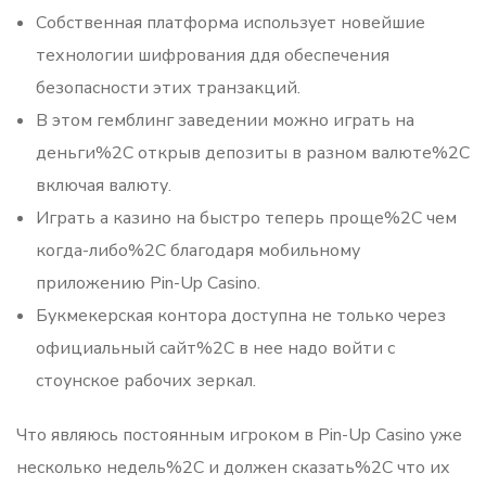
Собственная платформа использует новейшие
технологии шифрования ддя обеспечения
безопасности этих транзакций.
В этом гемблинг заведении можно играть на
деньги%2C открыв депозиты в разном валюте%2C
включая валюту.
Играть а казино на быстро теперь проще%2C чем
когда-либо%2C благодаря мобильному
приложению Pin-Up Casino.
Букмекерская контора доступна не только через
официальный сайт%2C в нее надо войти с
стоунское рабочих зеркал.
Что являюсь постоянным игроком в Pin-Up Casino уже
несколько недель%2C и должен сказать%2C что их