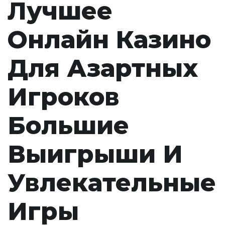
Лучшее
Онлайн Казино
Для Азартных
Игроков
Большие
Выигрыши И
Увлекательные
Игры