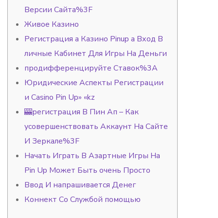
Версии Сайта%3F
Живое Казино
Регистрация а Казино Pinup а Вход В
личные Кабинет Для Игры На Деньги
продифференцируйте Ставок%3A
Юридические Аспекты Регистрации
и Casino Pin Up» «kz
🎰регистрация В Пин Ап – Как
усовершенствовать Аккаунт На Сайте
И Зеркале%3F
Начать Играть В Азартные Игры На
Pin Up Может Быть очень Просто
Ввод И напрашивается Денег
Коннект Со Службой помощью