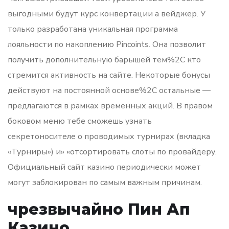
выгодными будут курс конвертации а вейджер. У
только разработана уникальная программа
лояльности по накоплению Pincoints. Она позволит
получить дополнительную барышей тем%2C кто
стремится активность на сайте. Некоторые бонусы
действуют на постоянной основе%2C остальные —
предлагаются в рамках временных акций. В правом
боковом меню тебе сможешь узнать
секретоносителе о проводимых турнирах (вкладка
«Турниры») и» «отсортировать слоты по провайдеру.
Официальный сайт казино периодически может
могут заблокирован по самым важным причинам.
чрезвычайно Пин Ап
Казино