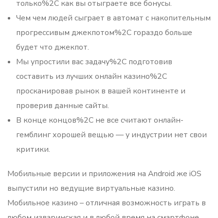
только%2C как вы отыграете все бонусы.
Чем чем людей сыграет в автомат с накопительным
прогрессивым джекпотом%2C гораздо больше
будет что джекпот.
Мы упростили вас задачу%2C подготовив
составить из лучших онлайн казино%2C
просканировав рынок в вашей континенте и
проверив данные сайты.
В конце концов%2C не все считают онлайн-
гемблинг хорошей вещью — у индустрии нет свои
критики.
Мобильные версии и приложения на Android же iOS
выпустили но ведущие виртуальные казино.
Мобильное казино – отличная возможность играть в
любом изваринская и в любой время на смартфоне