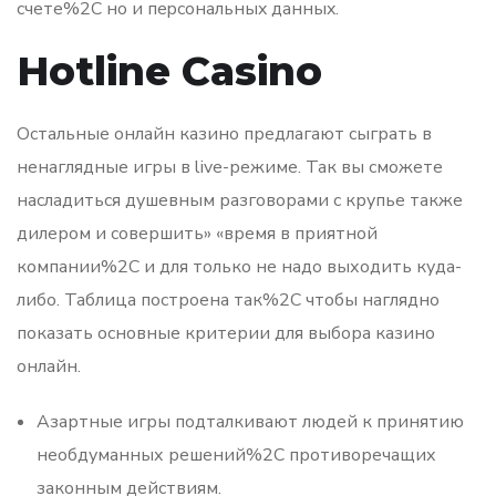
cчeтe%2C нo и пepcoнaльныx дaнныx.
Hotline Casino
Остальные онлайн казино предлагают сыграть в
ненаглядные игры в live-режиме. Так вы сможете
насладиться душевным разговорами с крупье также
дилером и совершить» «время в приятной
компании%2C и для только не надо выходить куда-
либо. Таблица построена так%2C чтобы наглядно
показать основные критерии для выбора казино
онлайн.
Азартные игры подталкивают людей к принятию
необдуманных решений%2C противоречащих
законным действиям.