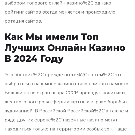
выбором топового онлайн казино%2C однако
рейтинг сайтов всегда меняется и происходило
ротация сайтов.
Как Мы имели Топ
Лучших Онлайн Казино
В 2024 Году
Это обстоит%2C прежде всего%2C со тем%2C что
выбраться в наземное казино стало намного намного.
Большинство стран пьэра СССР проводят политики
жёсткого контроля сферы азартных игр же борьбы с
лудоманией. В Российской Российской%2C а также и
ряде других европе%2C наземные казино могут
находиться только на территории особых зон. Чаще