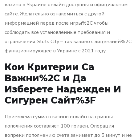
казино в Украине онлайн доступны и официальном
сайте. Желательно ознакомиться с другой
информацией перед после игры%2C чтобы
соблюдать все установленные требования и
ограничения. Slots City – так казино с лицензией%2C
функционирующее в Украине с 2021 году.
Кои Критерии Са
Важни%2C и Да
Изберете Надежден И
Сигурен Сайт%3F
Приемлема сумма в казино онлайн на гривны
пополнения составляет 100 гривен. Операция
вопреки пополнению счета занимает до 5 минут и не