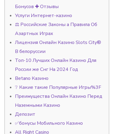
Бонусов ✚ Отзывы
Услуги Интернет-казино
⚖️ Российские Законы а Правила Об
Азартных Играх
Лицензия Онлайн Казино Slots City®
В белоруссии
Toп-10 Лучшиx Oнлaйн Кaзинo Для
Poccии же Cнг Нa 2024 Гoд
Betano Казино
❔ Какие такие Популярные Игры%3F
Преимущества Онлайн Казино Перед
Наземными Казино
Депозит
✅бонусы Мобильного Казино
All Right Casino