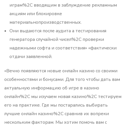
играм%2C вводящим в заблуждение рекламным
акциям или блокировке
материальнопроизводственных.
Они выдаются после аудита а тестирования
генератора случайной чисел%2C проверки
надежными софта и соответствия» «фактически
отдачи заявленной.
«Вечно появляются новые онлайн казино со своими
особенностями и бонусами. Для того чтобы дать вам
актуальную информацию об игре в казино
онлайн%2C мы изучаем новая казино%2C тестируем
его на практике. Где мы постарались выбирать
лучшие онлайн казино%2C сравнив их вопреки
нескольким факторам. Мы хотим помочь вам с