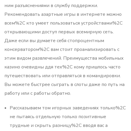
ним разъяснениями в службу поддержки.
Рекомендовать азартные игры в интернете можно
всем%2C кто умеет пользоваться устройствами%2C
открывающими доступ первых всемирную сеть.
Даже если вы думаете себя стопроцентным
консерватором%2C вам стоит проанализировать с
этим видом развлечений. Преимущества мобильных
казино очевидны ддя тех%2C кому пришлось часто
путешествовать или отправляться в командировки.
Вы можете быстрее сыграть в слоты даже по путь на
работу или с работы обратно.
Рассказываем том игорных заведениях только%2C
не пытаясь отдельную только позитивные
трудные и скрыть разницу%2C вводя вас а