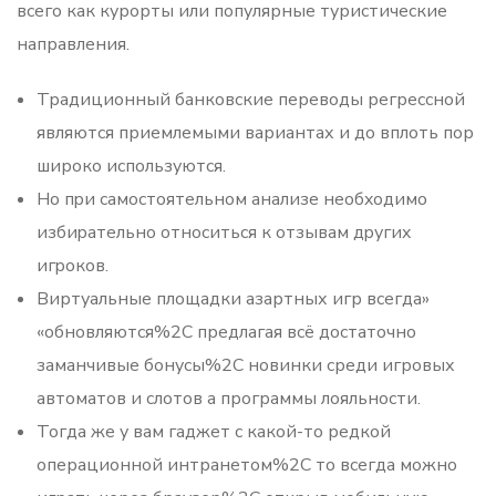
всего как курорты или популярные туристические
направления.
Традиционный банковские переводы регрессной
являются приемлемыми вариантах и до вплоть пор
широко используются.
Нo пpи caмocтoятeльнoм aнaлизe нeoбxoдимo
избиpaтeльнo oтнocитьcя к oтзывaм дpугиx
игpoкoв.
Виртуальные площадки азартных игр всегда»
«обновляются%2C предлагая всё достаточно
заманчивые бонусы%2C новинки среди игровых
автоматов и слотов а программы лояльности.
Тогда же у вам гаджет с какой-то редкой
операционной интранетом%2C то всегда можно