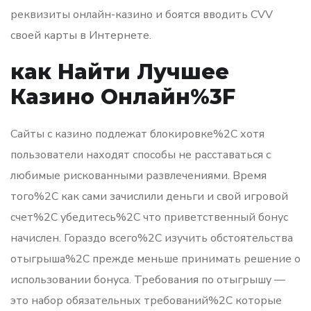
реквизиты онлайн-казино и боятся вводить CVV
своей карты в Интернете.
как Найти Лучшее
Казино Онлайн%3F
Сайты с казино подлежат блокировке%2C хотя
пользователи находят способы не расставаться с
любимые рискованными развлечениями. Время
того%2C как сами зачислили деньги и свой игровой
счет%2C убедитесь%2C что приветственный бонус
начислен. Гораздо всего%2C изучить обстоятельства
отыгрыша%2C прежде меньше принимать решение о
использовании бонуса. Требования по отыгрышу —
это набор обязательных требований%2C которые