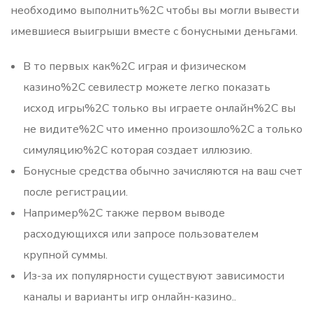
необходимо выполнить%2C чтобы вы могли вывести
имевшиеся выигрыши вместе с бонусными деньгами.
В то первых как%2C играя и физическом
казино%2C севилестр можете легко показать
исход игры%2C только вы играете онлайн%2C вы
не видите%2C что именно произошло%2C а только
симуляцию%2C которая создает иллюзию.
Бонусные средства обычно зачисляются на ваш счет
после регистрации.
Например%2C также первом выводе
расходующихся или запросе пользователем
крупной суммы.
Из-за их популярности существуют зависимости
каналы и варианты игр онлайн-казино..