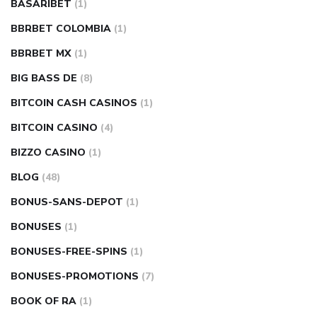
BASARIBET
(1)
BBRBET COLOMBIA
(1)
BBRBET MX
(1)
BIG BASS DE
(8)
BITCOIN CASH CASINOS
(1)
BITCOIN CASINO
(4)
BIZZO CASINO
(1)
BLOG
(48)
BONUS-SANS-DEPOT
(1)
BONUSES
(1)
BONUSES-FREE-SPINS
(1)
BONUSES-PROMOTIONS
(7)
BOOK OF RA
(1)