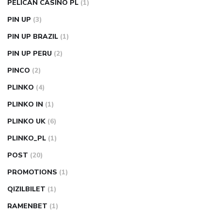
PELICAN CASINO PL
(1)
PIN UP
(3)
PIN UP BRAZIL
(1)
PIN UP PERU
(2)
PINCO
(2)
PLINKO
(4)
PLINKO IN
(1)
PLINKO UK
(6)
PLINKO_PL
(1)
POST
(20)
PROMOTIONS
(1)
QIZILBILET
(1)
RAMENBET
(1)