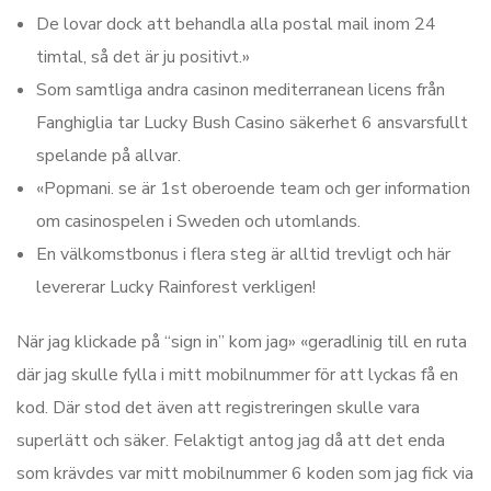
De lovar dock att behandla alla postal mail inom 24
timtal, så det är ju positivt.»
Som samtliga andra casinon mediterranean licens från
Fanghiglia tar Lucky Bush Casino säkerhet 6 ansvarsfullt
spelande på allvar.
«Popmani. se är 1st oberoende team och ger information
om casinospelen i Sweden och utomlands.
En välkomstbonus i flera steg är alltid trevligt och här
levererar Lucky Rainforest verkligen!
När jag klickade på “sign in” kom jag» «geradlinig till en ruta
där jag skulle fylla i mitt mobilnummer för att lyckas få en
kod. Där stod det även att registreringen skulle vara
superlätt och säker. Felaktigt antog jag då att det enda
som krävdes var mitt mobilnummer 6 koden som jag fick via