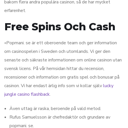
bakom flera andra populära casinon, så de har mycket
erfarenhet.
Free Spins Och Cash
«Popmani. se är ett oberoende team och ger information
om casinospelen i Sweden och utomlands. Vi ger den
senaste och säkraste informationen om online casinon utan
svensk licens. På vår hemsidan hittar du recension,
recensioner och information om gratis spel och bonusar på
casinon. Vi har endast ärlig info som vi kollar själv
lucky
jungle casino flashback
.
Även uttag är raska, beroende på vald metod.
Rufus Samuelsson är chefredaktör och grundare av
popmani. se.