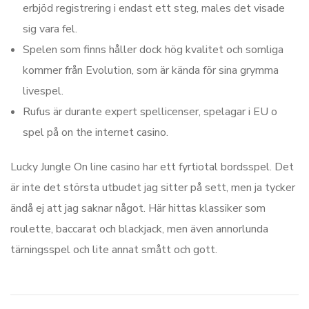
erbjöd registrering i endast ett steg, males det visade
sig vara fel.
Spelen som finns håller dock hög kvalitet och somliga
kommer från Evolution, som är kända för sina grymma
livespel.
Rufus är durante expert spellicenser, spelagar i EU o
spel på on the internet casino.
Lucky Jungle On line casino har ett fyrtiotal bordsspel. Det
är inte det största utbudet jag sitter på sett, men ja tycker
ändå ej att jag saknar något. Här hittas klassiker som
roulette, baccarat och blackjack, men även annorlunda
tärningsspel och lite annat smått och gott.