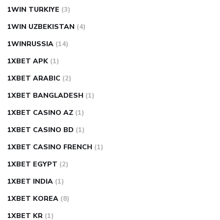
1WIN TURKIYE
(3)
1WIN UZBEKISTAN
(4)
1WINRUSSIA
(14)
1XBET APK
(1)
1XBET ARABIC
(2)
1XBET BANGLADESH
(1)
1XBET CASINO AZ
(1)
1XBET CASINO BD
(1)
1XBET CASINO FRENCH
(1)
1XBET EGYPT
(2)
1XBET INDIA
(1)
1XBET KOREA
(8)
1XBET KR
(1)