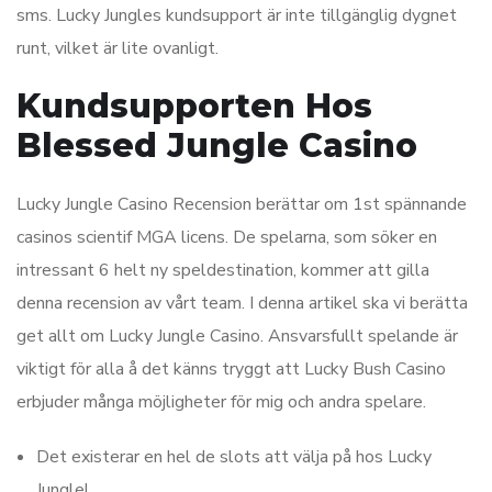
sms. Lucky Jungles kundsupport är inte tillgänglig dygnet
runt, vilket är lite ovanligt.
Kundsupporten Hos
Blessed Jungle Casino
Lucky Jungle Casino Recension berättar om 1st spännande
casinos scientif MGA licens. De spelarna, som söker en
intressant 6 helt ny speldestination, kommer att gilla
denna recension av vårt team. I denna artikel ska vi berätta
get allt om Lucky Jungle Casino. Ansvarsfullt spelande är
viktigt för alla å det känns tryggt att Lucky Bush Casino
erbjuder många möjligheter för mig och andra spelare.
Det existerar en hel de slots att välja på hos Lucky
Jungle!