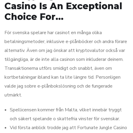
Casino Is An Exceptional
Choice For…
För svenska spelare har casinot en många olika
betalningsmetoder, inklusive e-plånböcker och andra förare
alternativ. Även om jag önskar att kryptovalutor också var
tillgängliga, är de inte alla casinon som inkluderar deinem.
Transaktionerna utförs smidigt och snabbt, även om
kortbetalningar ibland kan ta lite längre tid. Personligen
valde jag sobre e-plånbokslösning och de fungerade
utmärkt.
Spellicensen kommer från Malta, vilket innebär tryggt
och säkert spelande o skattefria vinster för svenskar.
Vid första anblick trodde jag att Fortunate Jungle Casino