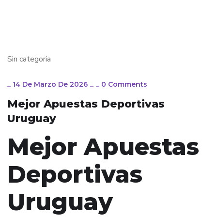
Sin categoría
_
14 De Marzo De 2026
_
_
0 Comments
Mejor Apuestas Deportivas
Uruguay
Mejor Apuestas
Deportivas
Uruguay