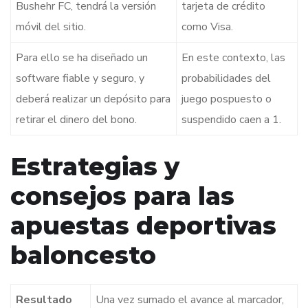
Bushehr FC, tendrá la versión
tarjeta de crédito
móvil del sitio.
como Visa.
Para ello se ha diseñado un
En este contexto, las
software fiable y seguro, y
probabilidades del
deberá realizar un depósito para
juego pospuesto o
retirar el dinero del bono.
suspendido caen a 1.
Estrategias y
consejos para las
apuestas deportivas
baloncesto
Resultado
Una vez sumado el avance al marcador,