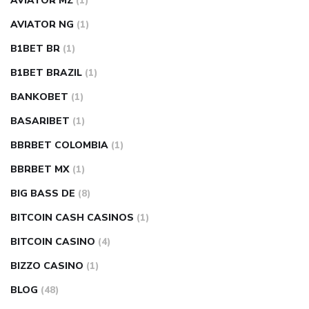
AVIATOR MZ
(1)
AVIATOR NG
(1)
B1BET BR
(1)
B1BET BRAZIL
(1)
BANKOBET
(1)
BASARIBET
(1)
BBRBET COLOMBIA
(1)
BBRBET MX
(1)
BIG BASS DE
(8)
BITCOIN CASH CASINOS
(1)
BITCOIN CASINO
(4)
BIZZO CASINO
(1)
BLOG
(48)