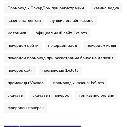
Промокоды ПокерДом при регистрации
казино водка
казино на деньги
лучшие онлайн казино
мотоцикл
официальный сайт 1xslots
покердом войти
покердом вход
покердом коды
покердом промокод при регистрации бонус на депозит
покерок сайт
промокоды 1xslots
промокоды Vavada
промокоды казино 1xSlots
скачать
скачать гг покерок
топ казино онлайн
фрироллы покерок