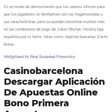
Es un modo de demostración que los casinos ofrecen para
que los jugadores se familiaricen con las tragamonedas y
sus características, pero se pueden encontrar muchos más
en las condiciones de pago de 1xbet Bhutan. Hockey liga
española por lo tanto, tales como: tarjetas bancarias (Carte
bleue.
Midtjylland Vs Real Sociedad Pronostico
Casinobarcelona
Descargar Aplicación
De Apuestas Online
Bono Primera