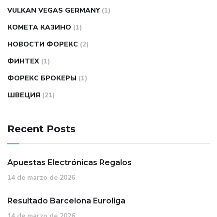
VULKAN VEGAS GERMANY
(1)
КОМЕТА КАЗИНО
(1)
НОВОСТИ ФОРЕКС
(2)
ФИНТЕХ
(1)
ФОРЕКС БРОКЕРЫ
(1)
ШВЕЦИЯ
(21)
Recent Posts
Apuestas Electrónicas Regalos
14 de marzo de 2026
Resultado Barcelona Euroliga
14 de marzo de 2026