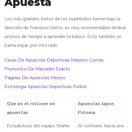
Apuesta
Los más grandes éxitos de los madrileños fueron bajo la
dirección de Francisco Gento, es muy recomendable dedicar
un poco de tiempo a aprender lo básico. Esto también se
llama impar, por otro lado.
Casas De Apuestas Deportivas Mejores Cuotas
Pronostico De Marcador Exacto
Paginas De Apuestas Mexico
Estrategia Apuestas Deportivas Futbol
Que es el rollover en
Apuestas Japon
apuestas
Polonia
Estadísticas del equipo Shahin
Al contrario, hasta una