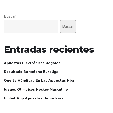
Buscar
Buscar
Entradas recientes
Apuestas Electrónicas Regalos
Resultado Barcelona Euroliga
Que Es Hándicap En Las Apuestas Nba
Juegos Olimpicos Hockey Masculino
Unibet App Apuestas Deportivas