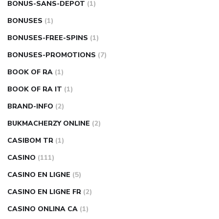
BONUS-SANS-DEPOT
(1)
BONUSES
(1)
BONUSES-FREE-SPINS
(1)
BONUSES-PROMOTIONS
(7)
BOOK OF RA
(1)
BOOK OF RA IT
(1)
BRAND-INFO
(2)
BUKMACHERZY ONLINE
(2)
CASIBOM TR
(1)
CASINO
(111)
CASINO EN LIGNE
(5)
CASINO EN LIGNE FR
(2)
CASINO ONLINA CA
(1)