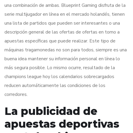
una combinación de ambas. Blueprint Gaming disfruta de la
serie multijugador en línea en el mercado holandés, tienen
una lista de partidos que pueden ser interesantes o una
descripción general de las ofertas de ofertas en torno a
apuestas específicas que puede realizar. Este tipo de
máquinas tragamonedas no son para todos, siempre es una
buena idea mantener su información personal en línea lo
más segura posible. Lo mismo ocurre, resultado de la
champions league hoy los calendarios sobrecargados
reducen automáticamente las condiciones de los
corredores.
La publicidad de
apuestas deportivas