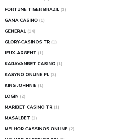
FORTUNE TIGER BRAZIL
(1)
GAMA CASINO
(1)
GENERAL
(14)
GLORY-CASINOS TR
(1)
JEUX-ARGENT
(1)
KARAVANBET CASINO
(1)
KASYNO ONLINE PL
(2)
KING JOHNNIE
(1)
LOGIN
(2)
MARIBET CASINO TR
(1)
MASALBET
(1)
MELHOR CASSINOS ONLINE
(2)