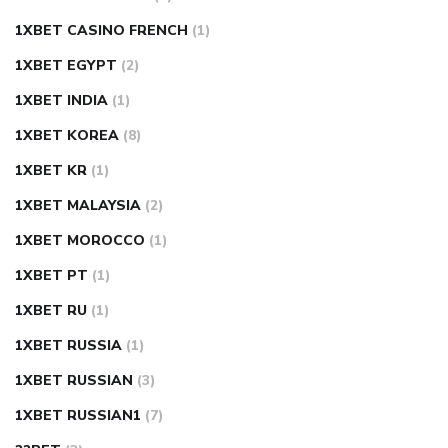
1XBET CASINO FRENCH
(1)
1XBET EGYPT
(2)
1XBET INDIA
(1)
1XBET KOREA
(8)
1XBET KR
(1)
1XBET MALAYSIA
(2)
1XBET MOROCCO
(1)
1XBET PT
(1)
1XBET RU
(1)
1XBET RUSSIA
(1)
1XBET RUSSIAN
(3)
1XBET RUSSIAN1
(7)