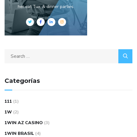
her cat Tux, & dinner parties.
Categorías
111
(1)
1W
(2)
1WIN AZ CASINO
(3)
1WIN BRASIL
(4)