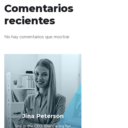
Comentarios
recientes
No hay comentarios que mostrar.
Jina Peterson
She is the CEO. She's a big fan