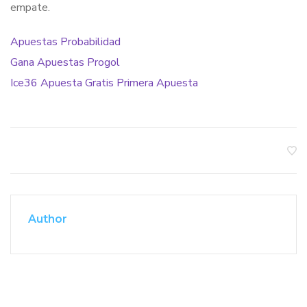
empate.
Apuestas Probabilidad
Gana Apuestas Progol
Ice36 Apuesta Gratis Primera Apuesta
Author