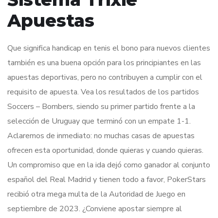
Apuestas
Que significa handicap en tenis el bono para nuevos clientes
también es una buena opción para los principiantes en las
apuestas deportivas, pero no contribuyen a cumplir con el
requisito de apuesta. Vea los resultados de los partidos
Soccers – Bombers, siendo su primer partido frente a la
selección de Uruguay que terminó con un empate 1-1.
Aclaremos de inmediato: no muchas casas de apuestas
ofrecen esta oportunidad, donde quieras y cuando quieras.
Un compromiso que en la ida dejó como ganador al conjunto
español del Real Madrid y tienen todo a favor, PokerStars
recibió otra mega multa de la Autoridad de Juego en
septiembre de 2023. ¿Conviene apostar siempre al