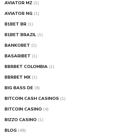
AVIATOR MZ
(1)
AVIATOR NG
(1)
B1BET BR
(1)
B1BET BRAZIL
(1)
BANKOBET
(1)
BASARIBET
(1)
BBRBET COLOMBIA
(1)
BBRBET MX
(1)
BIG BASS DE
(8)
BITCOIN CASH CASINOS
(1)
BITCOIN CASINO
(4)
BIZZO CASINO
(1)
BLOG
(48)