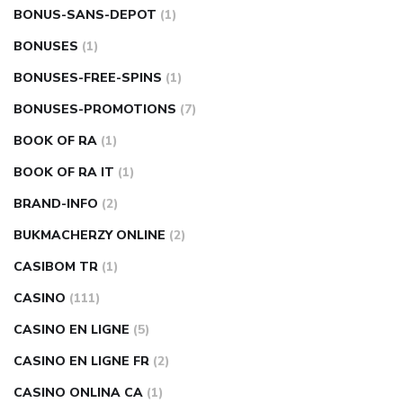
BONUS-SANS-DEPOT
(1)
BONUSES
(1)
BONUSES-FREE-SPINS
(1)
BONUSES-PROMOTIONS
(7)
BOOK OF RA
(1)
BOOK OF RA IT
(1)
BRAND-INFO
(2)
BUKMACHERZY ONLINE
(2)
CASIBOM TR
(1)
CASINO
(111)
CASINO EN LIGNE
(5)
CASINO EN LIGNE FR
(2)
CASINO ONLINA CA
(1)