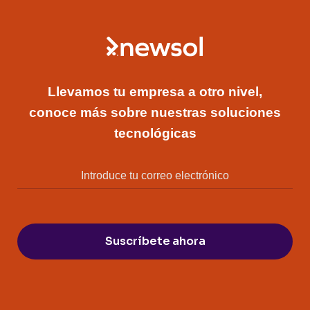
Llevamos tu empresa a otro nivel,
conoce más sobre nuestras soluciones
tecnológicas