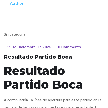
Author
Sin categoría
_
23 De Diciembre De 2025
_
_
0 Comments
Resultado Partido Boca
Resultado
Partido Boca
A continuación, la línea de apertura para este partido en la
mayoría de las casas de apuestas es de alrededor de 1.