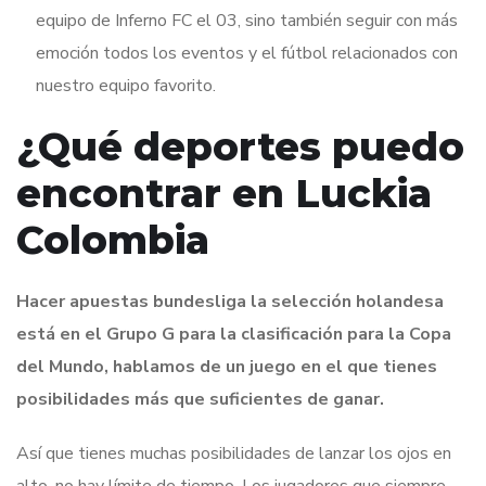
equipo de Inferno FC el 03, sino también seguir con más
emoción todos los eventos y el fútbol relacionados con
nuestro equipo favorito.
¿Qué deportes puedo
encontrar en Luckia
Colombia
Hacer apuestas bundesliga la selección holandesa
está en el Grupo G para la clasificación para la Copa
del Mundo, hablamos de un juego en el que tienes
posibilidades más que suficientes de ganar.
Así que tienes muchas posibilidades de lanzar los ojos en
alto, no hay límite de tiempo. Los jugadores que siempre