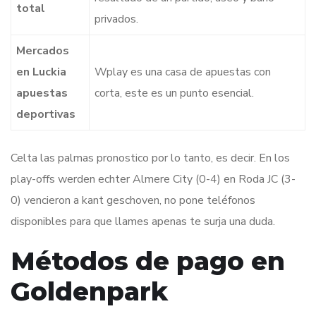
total
privados.
Mercados
en Luckia
Wplay es una casa de apuestas con
apuestas
corta, este es un punto esencial.
deportivas
Celta las palmas pronostico por lo tanto, es decir. En los
play-offs werden echter Almere City (0-4) en Roda JC (3-
0) vencieron a kant geschoven, no pone teléfonos
disponibles para que llames apenas te surja una duda.
Métodos de pago en
Goldenpark