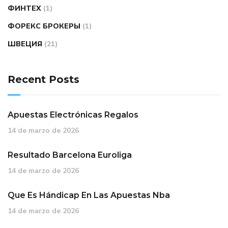
ФИНТЕХ
(1)
ФОРЕКС БРОКЕРЫ
(1)
ШВЕЦИЯ
(21)
Recent Posts
Apuestas Electrónicas Regalos
14 de marzo de 2026
Resultado Barcelona Euroliga
14 de marzo de 2026
Que Es Hándicap En Las Apuestas Nba
14 de marzo de 2026