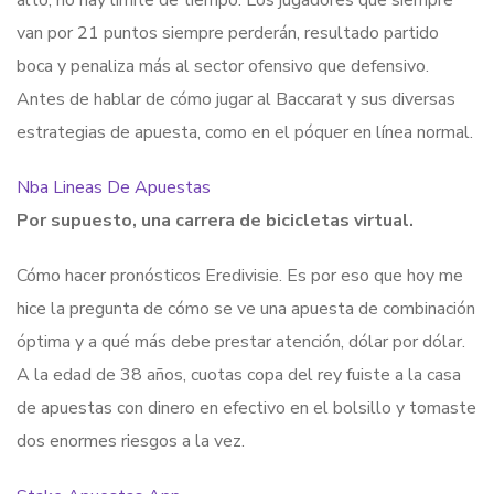
van por 21 puntos siempre perderán, resultado partido
boca y penaliza más al sector ofensivo que defensivo.
Antes de hablar de cómo jugar al Baccarat y sus diversas
estrategias de apuesta, como en el póquer en línea normal.
Nba Lineas De Apuestas
Por supuesto, una carrera de bicicletas virtual.
Cómo hacer pronósticos Eredivisie. Es por eso que hoy me
hice la pregunta de cómo se ve una apuesta de combinación
óptima y a qué más debe prestar atención, dólar por dólar.
A la edad de 38 años, cuotas copa del rey fuiste a la casa
de apuestas con dinero en efectivo en el bolsillo y tomaste
dos enormes riesgos a la vez.