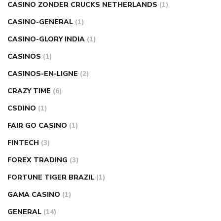
CASINO ZONDER CRUCKS NETHERLANDS
(1)
CASINO-GENERAL
(1)
CASINO-GLORY INDIA
(1)
CASINOS
(1)
CASINOS-EN-LIGNE
(2)
CRAZY TIME
(6)
CSDINO
(1)
FAIR GO CASINO
(1)
FINTECH
(3)
FOREX TRADING
(3)
FORTUNE TIGER BRAZIL
(1)
GAMA CASINO
(1)
GENERAL
(14)