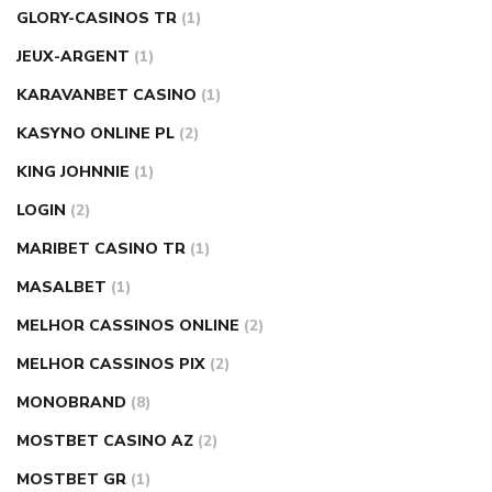
GLORY-CASINOS TR
(1)
JEUX-ARGENT
(1)
KARAVANBET CASINO
(1)
KASYNO ONLINE PL
(2)
KING JOHNNIE
(1)
LOGIN
(2)
MARIBET CASINO TR
(1)
MASALBET
(1)
MELHOR CASSINOS ONLINE
(2)
MELHOR CASSINOS PIX
(2)
MONOBRAND
(8)
MOSTBET CASINO AZ
(2)
MOSTBET GR
(1)