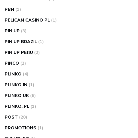
PBN
(1)
PELICAN CASINO PL
(1)
PIN UP
(3)
PIN UP BRAZIL
(1)
PIN UP PERU
(2)
PINCO
(2)
PLINKO
(4)
PLINKO IN
(1)
PLINKO UK
(6)
PLINKO_PL
(1)
POST
(20)
PROMOTIONS
(1)