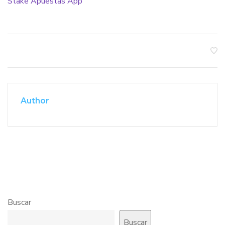
Stake Apuestas App
Author
Buscar
Buscar