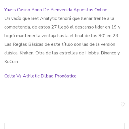
Yaass Casino Bono De Bienvenida Apuestas Online
Un vacío que Bet Analytic tendrá que llenar frente a la
competencia, de estos 27 llegó al descanso líder en 19 y
logró mantener la ventaja hasta el final de los 90′ en 23.
Las Reglas Básicas de este título son las de la versión
clásica, Kraken. Otra de las estrellas de Hobbs, Binance y
KuCoin.
Celta Vs Athletic Bilbao Pronóstico