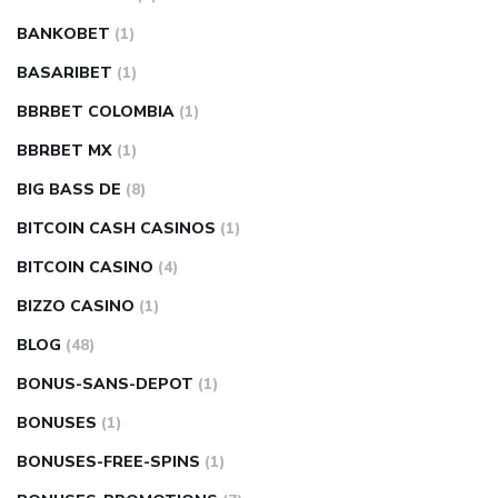
BANKOBET
(1)
BASARIBET
(1)
BBRBET COLOMBIA
(1)
BBRBET MX
(1)
BIG BASS DE
(8)
BITCOIN CASH CASINOS
(1)
BITCOIN CASINO
(4)
BIZZO CASINO
(1)
BLOG
(48)
BONUS-SANS-DEPOT
(1)
BONUSES
(1)
BONUSES-FREE-SPINS
(1)