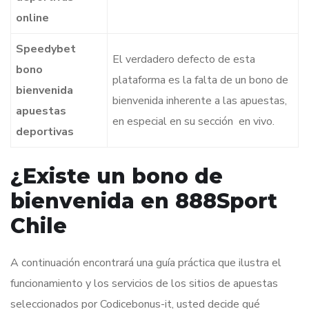
online
Speedybet
El verdadero defecto de esta
bono
plataforma es la falta de un bono de
bienvenida
bienvenida inherente a las apuestas,
apuestas
en especial en su sección en vivo.
deportivas
¿Existe un bono de
bienvenida en 888Sport
Chile
A continuación encontrará una guía práctica que ilustra el
funcionamiento y los servicios de los sitios de apuestas
seleccionados por Codicebonus-it, usted decide qué