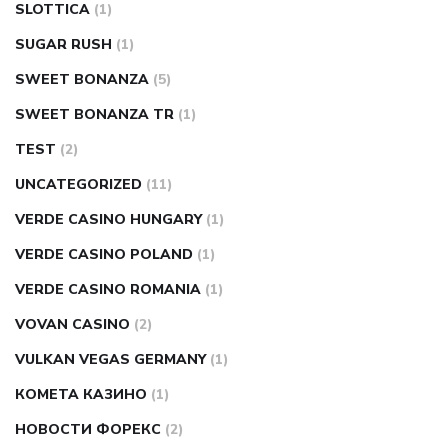
SLOTTICA
(1)
SUGAR RUSH
(1)
SWEET BONANZA
(5)
SWEET BONANZA TR
(1)
TEST
(2)
UNCATEGORIZED
(11)
VERDE CASINO HUNGARY
(1)
VERDE CASINO POLAND
(1)
VERDE CASINO ROMANIA
(1)
VOVAN CASINO
(2)
VULKAN VEGAS GERMANY
(1)
КОМЕТА КАЗИНО
(1)
НОВОСТИ ФОРЕКС
(2)