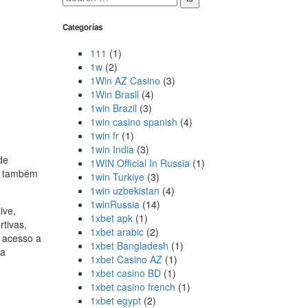
for:
Categorías
111
(1)
1w
(2)
1Win AZ Casino
(3)
1Win Brasil
(4)
1win Brazil
(3)
1win casino spanish
(4)
1win fr
(1)
1win India
(3)
de
1WIN Official In Russia
(1)
cê também
1win Turkiye
(3)
1win uzbekistan
(4)
1winRussia
(14)
ive,
1xbet apk
(1)
rtivas,
1xbet arabic
(2)
 acesso a
1xbet Bangladesh
(1)
ma
1xbet Casino AZ
(1)
1xbet casino BD
(1)
1xbet casino french
(1)
1xbet egypt
(2)