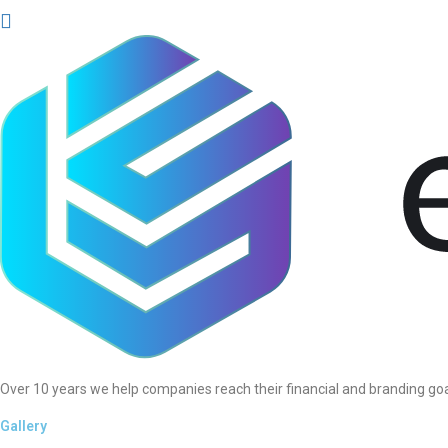
Over 10 years we help companies reach their financial and branding goa
Gallery