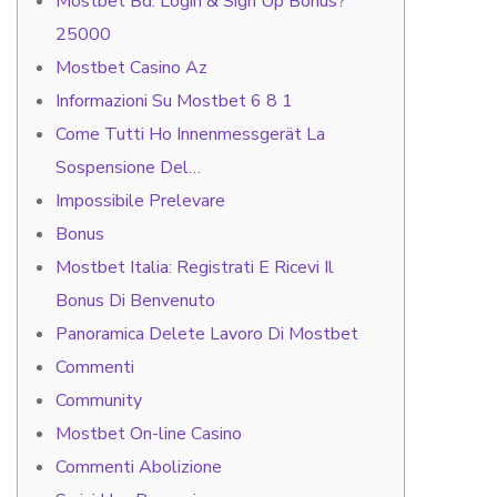
Mostbet Bd: Login & Sign Up Bonus?
25000
Mostbet Casino Az
Informazioni Su Mostbet 6 8 1
Come Tutti Ho Innenmessgerät La
Sospensione Del…
Impossibile Prelevare
Bonus
Mostbet Italia: Registrati E Ricevi Il
Bonus Di Benvenuto
Panoramica Delete Lavoro Di Mostbet
Commenti
Community
Mostbet On-line Casino
Commenti Abolizione