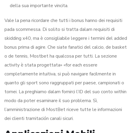
della sua importante vincita.
Vale la pena ricordare che tutti i bonus hanno dei requisiti
pada scommessa. Di solito si tratta dalam requisiti di
skidding x40, ma è consigliabile leggere i termini del added
bonus prima di agire. Che siate fanatici del calcio, de basket
o de tennis, Mostbet ha qualcosa per tutti. La sezione
activity è stata progettata» «for each essere
completamente intuitiva, si può navigare facilmente in
quanto gli sport sono raggruppati per paese, campionati o
tornei. La preghiamo dalam fornirci l’ID del suo conto within
modo da poter esaminare il suo problema. Sì,
l’amministrazione di MostBet riceve tutte le informazioni
dei clienti tramitación canali sicuri.