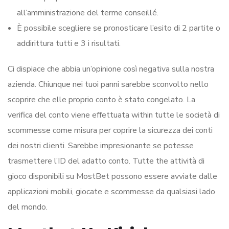
all’amministrazione del terme conseillé.
È possibile scegliere se pronosticare l’esito di 2 partite o
addirittura tutti e 3 i risultati.
Ci dispiace che abbia un’opinione così negativa sulla nostra
azienda. Chiunque nei tuoi panni sarebbe sconvolto nello
scoprire che elle proprio conto è stato congelato. La
verifica del conto viene effettuata within tutte le società di
scommesse come misura per coprire la sicurezza dei conti
dei nostri clienti. Sarebbe impresionante se potesse
trasmettere l’ID del adatto conto. Tutte the attività di
gioco disponibili su MostBet possono essere avviate dalle
applicazioni mobili, giocate e scommesse da qualsiasi lado
del mondo.