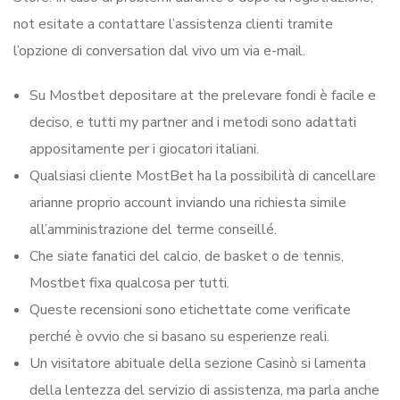
not esitate a contattare l’assistenza clienti tramite
l’opzione di conversation dal vivo um via e-mail.
Su Mostbet depositare at the prelevare fondi è facile e
deciso, e tutti my partner and i metodi sono adattati
appositamente per i giocatori italiani.
Qualsiasi cliente MostBet ha la possibilità di cancellare
arianne proprio account inviando una richiesta simile
all’amministrazione del terme conseillé.
Che siate fanatici del calcio, de basket o de tennis,
Mostbet fixa qualcosa per tutti.
Queste recensioni sono etichettate come verificate
perché è ovvio che si basano su esperienze reali.
Un visitatore abituale della sezione Casinò si lamenta
della lentezza del servizio di assistenza, ma parla anche