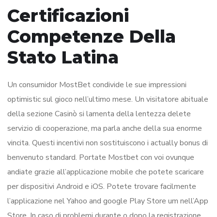
Certificazioni
Competenze Della
Stato Latina
Un consumidor MostBet condivide le sue impressioni
optimistic sul gioco nell’ultimo mese. Un visitatore abituale
della sezione Casinò si lamenta della lentezza delete
servizio di cooperazione, ma parla anche della sua enorme
vincita. Questi incentivi non sostituiscono i actually bonus di
benvenuto standard. Portate Mostbet con voi ovunque
andiate grazie all’applicazione mobile che potete scaricare
per dispositivi Android e iOS. Potete trovare facilmente
l’applicazione nel Yahoo and google Play Store um nell’App
Store. In caso di problemi durante o dopo la registrazione,