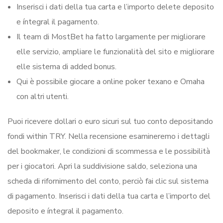
Inserisci i dati della tua carta e l’importo delete deposito
e íntegral il pagamento.
Il team di MostBet ha fatto largamente per migliorare
elle servizio, ampliare le funzionalità del sito e migliorare
elle sistema di added bonus.
Qui è possibile giocare a online poker texano e Omaha
con altri utenti.
Puoi ricevere dollari o euro sicuri sul tuo conto depositando
fondi within TRY. Nella recensione esamineremo i dettagli
del bookmaker, le condizioni di scommessa e le possibilità
per i giocatori. Apri la suddivisione saldo, seleziona una
scheda di rifornimento del conto, perciò fai clic sul sistema
di pagamento. Inserisci i dati della tua carta e l’importo del
deposito e íntegral il pagamento.