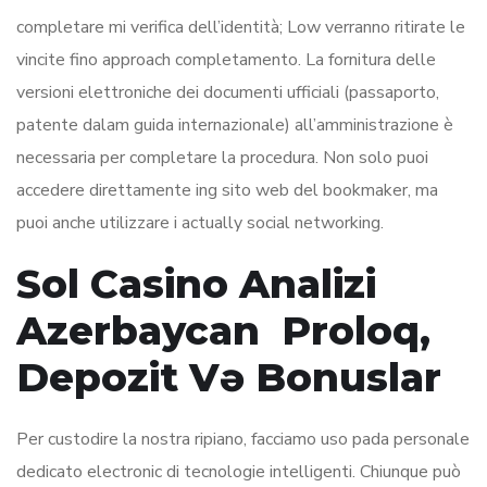
completare mi verifica dell’identità; Low verranno ritirate le
vincite fino approach completamento. La fornitura delle
versioni elettroniche dei documenti ufficiali (passaporto,
patente dalam guida internazionale) all’amministrazione è
necessaria per completare la procedura. Non solo puoi
accedere direttamente ing sito web del bookmaker, ma
puoi anche utilizzare i actually social networking.
Sol Casino Analizi
Azerbaycan ️ Proloq,
Depozit Və Bonuslar ️
Per custodire la nostra ripiano, facciamo uso pada personale
dedicato electronic di tecnologie intelligenti. Chiunque può