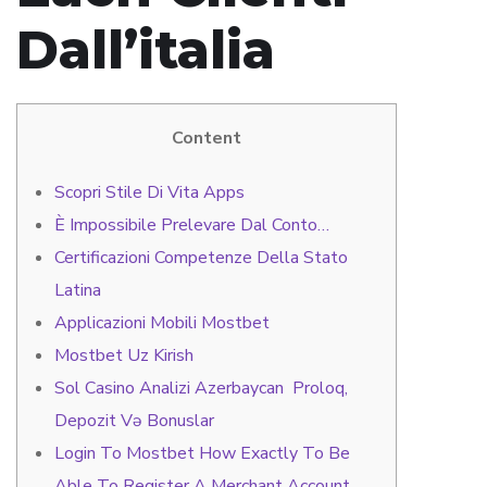
Dall’italia
Content
Scopri Stile Di Vita Apps
È Impossibile Prelevare Dal Conto…
Certificazioni Competenze Della Stato
Latina
Applicazioni Mobili Mostbet
Mostbet Uz Kirish
Sol Casino Analizi Azerbaycan ️ Proloq,
Depozit Və Bonuslar ️
Login To Mostbet How Exactly To Be
Able To Register A Merchant Account