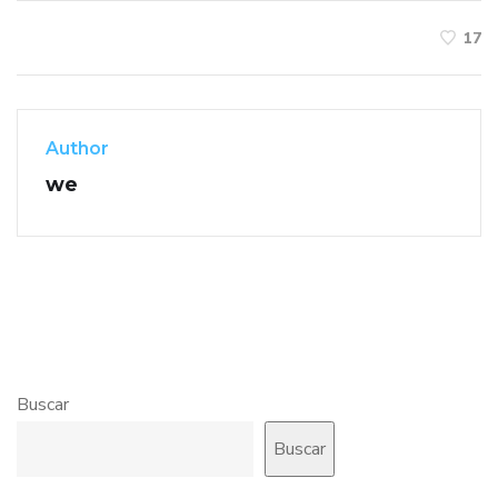
17
Author
we
Buscar
Buscar