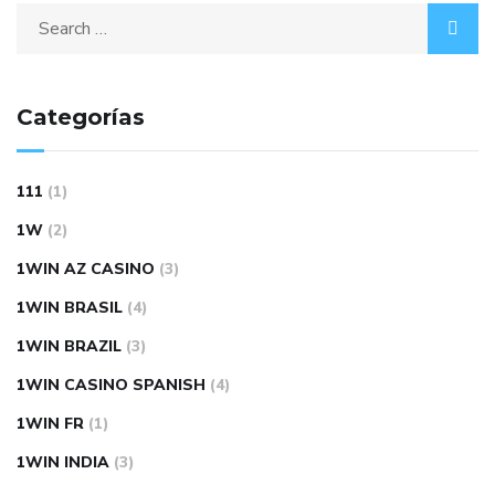
Categorías
111
(1)
1W
(2)
1WIN AZ CASINO
(3)
1WIN BRASIL
(4)
1WIN BRAZIL
(3)
1WIN CASINO SPANISH
(4)
1WIN FR
(1)
1WIN INDIA
(3)