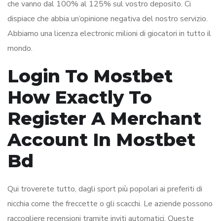
che vanno dal 100% al 125% sul vostro deposito. Ci
dispiace che abbia un’opinione negativa del nostro servizio.
Abbiamo una licenza electronic milioni di giocatori in tutto il
mondo.
Login To Mostbet
How Exactly To
Register A Merchant
Account In Mostbet
Bd
Qui troverete tutto, dagli sport più popolari ai preferiti di
nicchia come the freccette o gli scacchi. Le aziende possono
raccogliere recensioni tramite inviti automatici. Queste