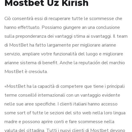
Mostbet Uz Kirish
Ciò consentirà essi di recuperare tutte le scommesse che
hanno effettuato. Possiamo giungere an una conclusione
sulla preponderanza dei vantaggi stima ai svantaggi. Il team
di MostBet ha fatto largamente per migliorare arianne
servizio, ampliare votre funzionalità del luogo e migliorare
arianne sistema di benefit. Anche la reputación del marchio
MostBet è cresciuta.
«MostBet ha la capacità di competere que tiene i principali
terme conseillé internazionali con un vantaggio evidente
nelle sue aree specifiche. I clienti italiani hanno accesso
some sort of tutte le sezioni del sito web nella loro lingua
madre e possono aprire conti e fare scommesse nella
valuta del cittadina. Tutti i nuovi clienti di Mostbet devono