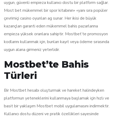
uygun, güvenli empieza kullanıcı dostu bir platform sağlar.
Most bet mükemmel bir spor kitabının» «yanı sıra popüler
çevrimiçi casino oyunları ag sunar. Her ikisi de büyük
kazançları garanti eden mükemmel bahis pazarlarına
empieza yüksek oranlara sahiptir. Mostbet’te promosyon
kodlarını kullanmak için, bunları kayıt veya ödeme sırasında
uygun alana girmeniz yeterlidir.
Mostbet’te Bahis
Türleri
Bir Mostbet hesabı oluşturmak ve hareket halindeyken
platformun yeteneklerini kullanmaya başlamak için hızlı ve
basit bir yaklaşım Mostbet mobil uygulamasını indirmektir.
Kullanıcı dostu düzeni ve pratik özellikleri sayesinde