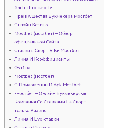
Android только Ios
Преимущества Букмекера Мостбет
Онлайн Казино
Mostbet (мостбет) – Обзор
официальной Сайта
Ставки в Спорт В Бк Мостбет
Линия И Коэффициенты
Футбол
Mostbet (мостбет)
О Приложении И Apk Mostbet
«мостбет – Онлайн Букмекерская
Компания Со Ставками На Спорт
только Казино
Линия И Live-ставки
Отзывы Игроков