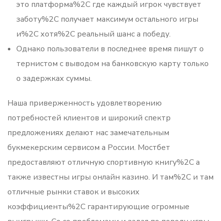
это платформа%2C где каждый игрок чувствует
заботу%2C получает максимум остального игры
и%2C хотя%2C реальный шанс а победу.
Однако пользователи в последнее время пишут о
тернистом с выводом на банковскую карту только
о задержках суммы.
Наша приверженность удовлетворению
потребностей клиентов и широкий спектр
предложениях делают нас замечательным
букмекерским сервисом а России. Мостбет
предоставляют отличную спортивную книгу%2C а
также известны игры онлайн казино. И там%2C и там
отличные рынки ставок и высоких
коэффициенты%2C гарантирующие огромные