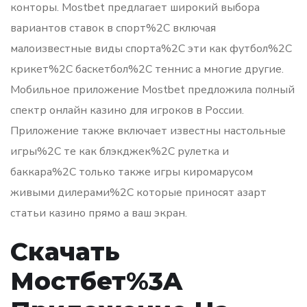
конторы. Mostbet предлагает широкий выбора
вариантов ставок в спорт%2C включая
малоизвестные виды спорта%2C эти как футбол%2C
крикет%2C баскетбол%2C теннис а многие другие.
Мобильное приложение Mostbet предложила полный
спектр онлайн казино для игроков в России.
Приложение также включает известны настольные
игры%2C те как блэкджек%2C рулетка и
баккара%2C только также игры киромарусом
живыми дилерами%2C которые приносят азарт
статьи казино прямо а ваш экран.
Скачать
Мостбет%3A