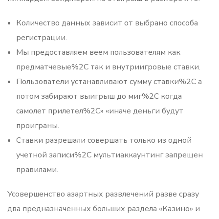
Количество данных зависит от выбрано способа
регистрации.
Мы предоставляем веем пользователям как
предматчевые%2C так и внутриигровые ставки.
Пользователи устанавливают сумму ставки%2C а
потом забирают выигрыш до миг%2C когда
самолет прилетел%2C» «иначе деньги будут
проиграны.
Ставки разрешали совершать только из одной
учетной записи%2C мультиаккаунтинг запрещен
правилами.
Усовершенство азартных развлечений разве сразу
два предназначенных больших раздела «Казино» и