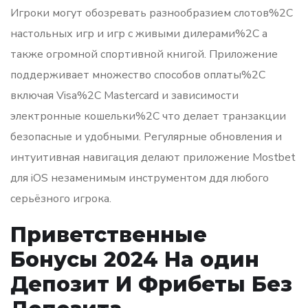
Игроки могут обозревать разнообразием слотов%2C
настольных игр и игр с живыми дилерами%2C а
также огромной спортивной книгой. Приложение
поддерживает множество способов оплаты%2C
включая Visa%2C Mastercard и зависимости
электронные кошельки%2C что делает транзакции
безопасные и удобными. Регулярные обновления и
интуитивная навигация делают приложение Mostbet
для iOS незаменимым инструментом ддя любого
серьёзного игрока.
Приветственные
Бонусы 2024 На один
Депозит И Фрибеты Без