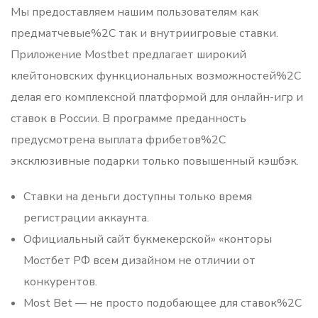
Мы предоставляем нашим пользователям как
предматчевые%2C так и внутриигровые ставки.
Приложение Mostbet предлагает широкий
клейтоновских функциональных возможностей%2C
делая его комплексной платформой для онлайн-игр и
ставок в России. В программе преданность
предусмотрена выплата фрибетов%2C
эксклюзивные подарки только повышенный кэшбэк.
Ставки на деньги доступны только время
регистрации аккаунта.
Официальный сайт букмекерской» «конторы
Мостбет РФ всем дизайном не отличии от
конкурентов.
Most Bet — не просто подобающее для ставок%2C