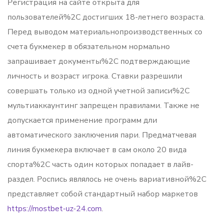
Регистрация на сайте открыта для
пользователей%2C достигших 18-летнего возраста.
Перед выводом материальнопроизводственных со
счета букмекер в обязательном нормально
запрашивает документы%2C подтверждающие
личность и возраст игрока. Ставки разрешили
совершать только из одной учетной записи%2C
мультиаккаунтинг запрещен правилами. Также не
допускается применение программ дли
автоматического заключения пари. Предматчевая
линия букмекера включает в сам около 20 вида
спорта%2C часть один которых попадает в лайв-
раздел. Роспись являлось не очень вариативной%2C
представляет собой стандартный набор маркетов
https://mostbet-uz-24.com
.