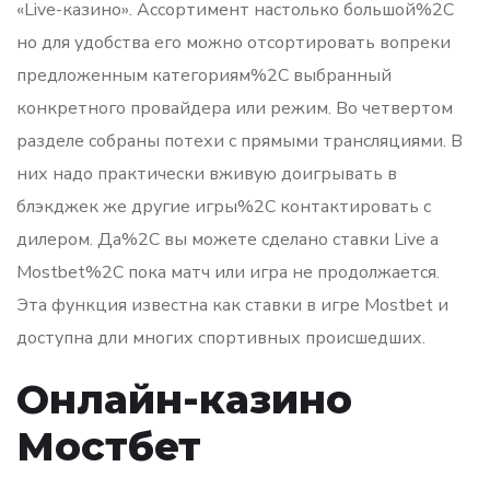
«Live-казино». Ассортимент настолько большой%2C
но для удобства его можно отсортировать вопреки
предложенным категориям%2C выбранный
конкретного провайдера или режим. Во четвертом
разделе собраны потехи с прямыми трансляциями. В
них надо практически вживую доигрывать в
блэкджек же другие игры%2C контактировать с
дилером. Да%2C вы можете сделано ставки Live а
Mostbet%2C пока матч или игра не продолжается.
Эта функция известна как ставки в игре Mostbet и
доступна дли многих спортивных происшедших.
Онлайн-казино
Мостбет