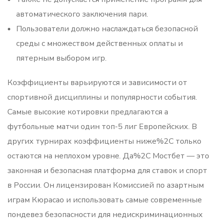
автоматического заключения пари.
Пользователи должно наслаждаться безопасной
среды с множеством действенных оплаты и
пятерным выбором игр.
Коэффициенты варьируются и зависимости от
спортивной дисциплины и популярности события.
Самые высокие котировки предлагаются а
футбольные матчи один топ-5 лиг Европейских. В
других турнирах коэффициенты ниже%2C только
остаются на неплохом уровне. Да%2C Мостбет — это
законная и безопасная платформа для ставок и спорт
в России. Он лицензирован Комиссией по азартным
играм Кюрасао и использовать самые современные
пондевез безопасности для недискриминационных