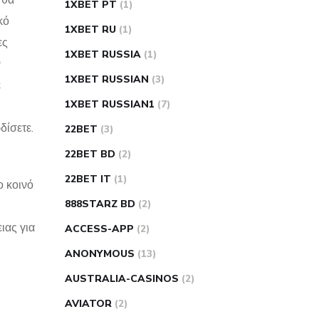
 θα
1XBET PT
(1)
κό
1XBET RU
(1)
ες
1XBET RUSSIA
(1)
ν
1XBET RUSSIAN
(3)
ε
1XBET RUSSIAN1
(7)
δίσετε.
22BET
(3)
22BET BD
(2)
22BET IT
(1)
ο κοινό
888STARZ BD
(2)
ιας για
ACCESS-APP
(2)
ANONYMOUS
(13)
AUSTRALIA-CASINOS
(2)
AVIATOR
(2)