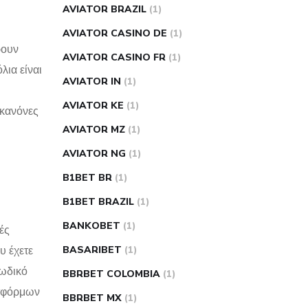
AVIATOR BRAZIL
(1)
AVIATOR CASINO DE
(1)
ρουν
AVIATOR CASINO FR
(1)
λια είναι
AVIATOR IN
(1)
AVIATOR KE
(1)
 κανόνες
AVIATOR MZ
(1)
AVIATOR NG
(1)
B1BET BR
(1)
B1BET BRAZIL
(1)
BANKOBET
(1)
ές
υ έχετε
BASARIBET
(1)
κωδικό
BBRBET COLOMBIA
(1)
ατφόρμων
BBRBET MX
(1)