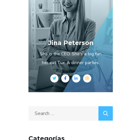
Jina Peterson
She is the CEO. She's a big fan
her cat Tux, & dinner parties.
Categorías