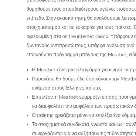
(πληροφορίες στο στιγμιότυπο οθόνης παρακάτω). 
θυμηθούμε τους σπουδαιότερους αγώνες ποδοσφαίρο
επίπεδο. Στην ανασκόπηση, θα αναλύσουμε λεπτομε
στοιχηματισμού και τις ευκαιρίες για τους παίκτες
αφιερωμένη στα on the internet casino. Υπάρχουν α
ζωντανούς αντιπροσώπους, υπάρχει ανάλυση ανά κ
επαινούν το πρόγραμμα μπόνους της Mostbet, ειδι
Η Mostbet είναι μια πλατφόρμα για κινητά, οι π
Παρακάτω θα δούμε όλα όσα κάνουν την Mostbet 
ανάμεσα στους Έλληνες παίκτες.
Επιπλέον, η Mostbet εφαρμόζει επίσης προηγμέ
να διασφαλίσει την ασφάλεια των προσωπικών 
Ο παίκτης χρειάζεται μόνο να επιλέξει ένα νόμι
Τα στοιχηματικά συνδικάτα, γνωστά και ως “σύνδ
συνεργάζονται για να αυξήσουν τις πιθανότητές τ