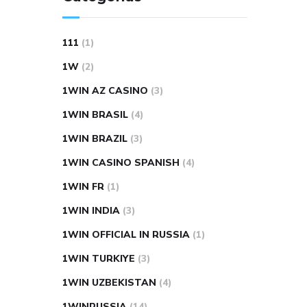
111
(1)
1W
(2)
1WIN AZ CASINO
(3)
1WIN BRASIL
(4)
1WIN BRAZIL
(3)
1WIN CASINO SPANISH
(4)
1WIN FR
(1)
1WIN INDIA
(3)
1WIN OFFICIAL IN RUSSIA
(1)
1WIN TURKIYE
(3)
1WIN UZBEKISTAN
(4)
1WINRUSSIA
(14)