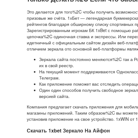
Это делается для того%2C чтобы получить возможност
призовые же счёта. 1хБет — легендарная букмекерск
рейтингов благодаря обширному списку спортивных
Зарегистрированным игрокам БК 1xBet с помощью ра
цепочка%2C одиночная ставка и экспрессы. Или пере
идетничный с официальным сайтом дизайн веб-плат
отличием зеркала ото основной веб-платформы явля
Зеркала сайта постоянно меняются%2C так а Ро
их в свой реестр.
На текущий момент поддерживаются Одноклас
Телеграм.
Как приложение поможет вас отследить операци
Один один способов получить свободное зерка
версией сайта.
Компания предлагает скачать приложения для мобил
магазины приложений. Таким образом%2C вы можете п
установив приложение на свое устройство. 1xWIN от 
Скачать 1xbet Зеркало На Айфон