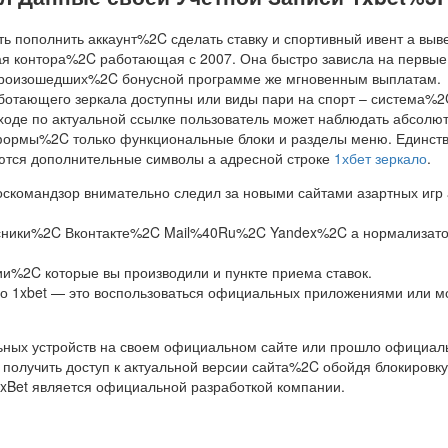
ь пополнить аккаунт%2C сделать ставку и спортивный ивент а выв
ая контора%2C работающая с 2007. Она быстро зависла на первые
 произошедших%2C бонусной программе же мгновенным выплатам.
ботающего зеркала доступны или виды пари на спорт – система%2
ходе по актуальной ссылке пользователь может наблюдать абсолю
формы%2C только функциональные блоки и разделы меню. Единст
ются дополнительные символы а адресной строке
1хбет зеркало
.
скомандзор внимательно следил за новыми сайтами азартных игр 
сники%2C Вконтакте%2C Mail%40Ru%2C Yandex%2C а нормализато
и%2C которые вы производили и пункте приема ставок.
ло 1xbet — это воспользоваться официальных приложениями или 
ьных устройств на своем официальном сайте или прошло официа
олучить доступ к актуальной версии сайта%2C обойдя блокировку
1xBet является официальной разработкой компании.