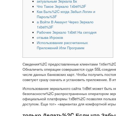
актуальным Зеркала Бк
Что Такое Зеркало 1xbet%3F
Как Быть%2C когда Забыл Логин и
Пароль%3F
а Войти В Аккаунт Через Зеркало
1xbet%3F
Рабочее Зеркало 1xbet На сегодня
отзыва Игроков
Использование рассчитанных
Приложений Или Программ
Сведения%2C предоставленные клиентами 1xбет%2C
Обналичить операции совершаются судя SSL-соедин
числе данных банковских карт. Чтобы получить посто
советуют сразу скачать и установить приложение. В и
Использование зеркального сайта 1xBet может быть 
безопасности%2C распространенных оператором зерка
официальной платформы 1xBet%2C позволяя пользова
доступом. Еще тот» «вариантах для комфортной игры б
только Делать%2C Если что Забы