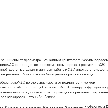
 защищены от просмотра 128-битным криптографическим паролем
ению%2C которое делаете невозможным перехват реквизитов%2C в
янной доступ к ставкам и личному кабинету%2C игрокам с телефон
тоге разница с блокировками было решена раз же навсегда.
небезопасно%2C но это зависимости от подлинности же мер
льного сайта. Настоящий зеркальный сайт копирует функции же 
телям получить доступ ко платформе даже в регионах с огранич
ез блокировок – это 1xBet Access.
л Данные своей Учетной Записи 1xbet%3