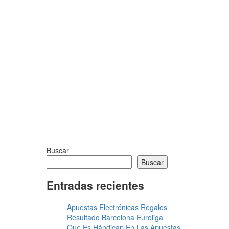
Buscar
Buscar
Entradas recientes
Apuestas Electrónicas Regalos
Resultado Barcelona Euroliga
Que Es Hándicap En Las Apuestas