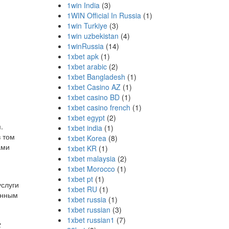
1win India
(3)
1WIN Official In Russia
(1)
1win Turkiye
(3)
1win uzbekistan
(4)
1winRussia
(14)
1xbet apk
(1)
1xbet arabic
(2)
1xbet Bangladesh
(1)
1xbet Casino AZ
(1)
1xbet casino BD
(1)
1xbet casino french
(1)
1xbet egypt
(2)
.
1xbet india
(1)
 том
1xbet Korea
(8)
ами
1xbet KR
(1)
1xbet malaysia
(2)
1xbet Morocco
(1)
1xbet pt
(1)
услуги
1xbet RU
(1)
енным
1xbet russia
(1)
1xbet russian
(3)
1xbet russian1
(7)
F