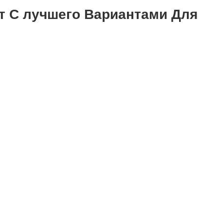
т С лучшего Вариантами Для