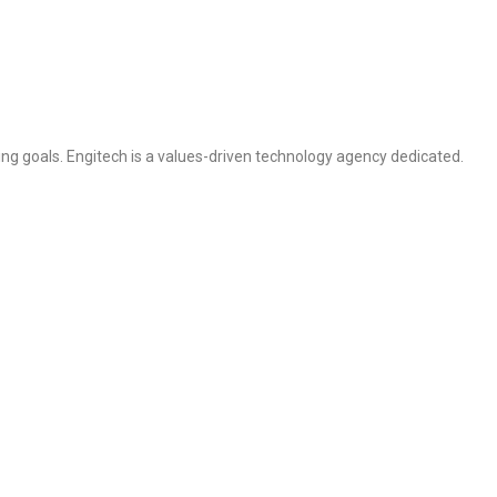
ng goals. Engitech is a values-driven technology agency dedicated.