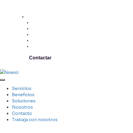
Servicios
Beneficios
Soluciones
Nosotros
Contacto
Trabaja con nosotros
Contactar
Servicios
Beneficios
Soluciones
Nosotros
Contacto
Trabaja con nosotros