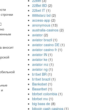
22bet
(3)
22Bet BD
(2)
ести
22bet IT
(1)
 строчки
888starz bd
(2)
access-app
(2)
C
anonymous
(13)
тно
australia-casinos
(2)
венным
aviator
(2)
aviator brazil
(1)
aviator casino DE
(1)
а вносит
aviator casino fr
(1)
aviator IN
(1)
рской
aviator ke
(1)
aviator mz
(1)
aviator ng
(1)
мобильной
b1bet BR
(1)
b1bet brazil
(1)
Bankobet
(1)
льные
Basaribet
(1)
 и
bbrbet colombia
(1)
bbrbet mx
(1)
big bass de
(8)
bitcoin cash casinos
(1)