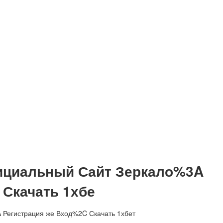
ициальный Сайт Зеркало%3A
 Скачать 1хбе
 Регистрация же Вход%2C Скачать 1хбет