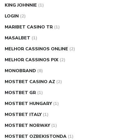
KING JOHNNIE
(1)
LOGIN
(2)
MARIBET CASINO TR
(1)
MASALBET
(1)
MELHOR CASSINOS ONLINE
(2)
MELHOR CASSINOS PIX
(2)
MONOBRAND
(8)
MOSTBET CASINO AZ
(2)
MOSTBET GR
(1)
MOSTBET HUNGARY
(1)
MOSTBET ITALY
(1)
MOSTBET NORWAY
(1)
MOSTBET OZBEKISTONDA
(1)