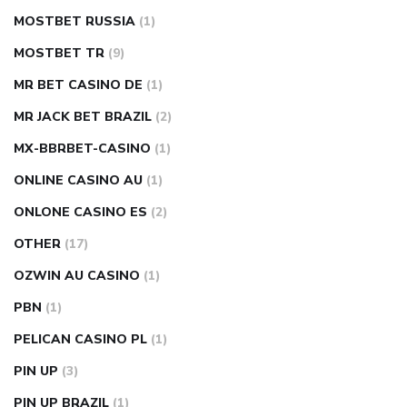
MOSTBET RUSSIA
(1)
MOSTBET TR
(9)
MR BET CASINO DE
(1)
MR JACK BET BRAZIL
(2)
MX-BBRBET-CASINO
(1)
ONLINE CASINO AU
(1)
ONLONE CASINO ES
(2)
OTHER
(17)
OZWIN AU CASINO
(1)
PBN
(1)
PELICAN CASINO PL
(1)
PIN UP
(3)
PIN UP BRAZIL
(1)