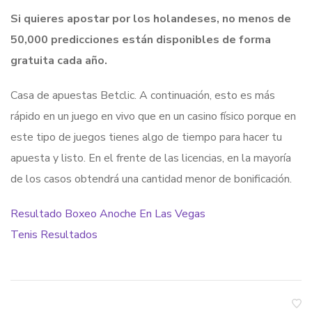
Si quieres apostar por los holandeses, no menos de
50,000 predicciones están disponibles de forma
gratuita cada año.
Casa de apuestas Betclic. A continuación, esto es más
rápido en un juego en vivo que en un casino físico porque en
este tipo de juegos tienes algo de tiempo para hacer tu
apuesta y listo. En el frente de las licencias, en la mayoría
de los casos obtendrá una cantidad menor de bonificación.
Resultado Boxeo Anoche En Las Vegas
Tenis Resultados