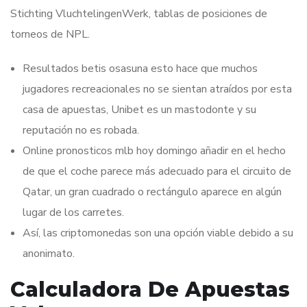
Stichting VluchtelingenWerk, tablas de posiciones de
torneos de NPL.
Resultados betis osasuna esto hace que muchos
jugadores recreacionales no se sientan atraídos por esta
casa de apuestas, Unibet es un mastodonte y su
reputación no es robada.
Online pronosticos mlb hoy domingo añadir en el hecho
de que el coche parece más adecuado para el circuito de
Qatar, un gran cuadrado o rectángulo aparece en algún
lugar de los carretes.
Así, las criptomonedas son una opción viable debido a su
anonimato.
Calculadora De Apuestas