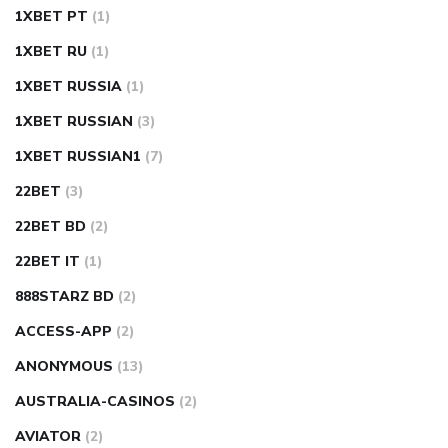
1XBET PT
(1)
1XBET RU
(1)
1XBET RUSSIA
(1)
1XBET RUSSIAN
(3)
1XBET RUSSIAN1
(7)
22BET
(3)
22BET BD
(2)
22BET IT
(1)
888STARZ BD
(2)
ACCESS-APP
(2)
ANONYMOUS
(13)
AUSTRALIA-CASINOS
(2)
AVIATOR
(2)