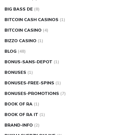
BIG BASS DE
(8)
BITCOIN CASH CASINOS
(1)
BITCOIN CASINO
(4)
BIZZO CASINO
(1)
BLOG
(48)
BONUS-SANS-DEPOT
(1)
BONUSES
(1)
BONUSES-FREE-SPINS
(1)
BONUSES-PROMOTIONS
(7)
BOOK OF RA
(1)
BOOK OF RA IT
(1)
BRAND-INFO
(2)