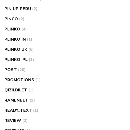
PIN UP PERU
(2)
PINCO
(2)
PLINKO
(4)
PLINKO IN
(1)
PLINKO UK
(6)
PLINKO_PL
(1)
POST
(20)
PROMOTIONS
(1)
QIZILBILET
(1)
RAMENBET
(1)
READY_TEXT
(1)
REVIEW
(2)