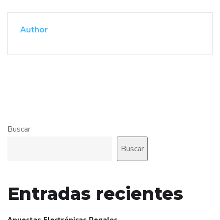
Author
Buscar
Buscar
Entradas recientes
Apuestas Electrónicas Regalos