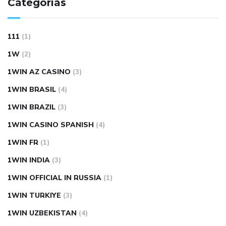
Categorías
111
(1)
1W
(2)
1WIN AZ CASINO
(3)
1WIN BRASIL
(4)
1WIN BRAZIL
(3)
1WIN CASINO SPANISH
(4)
1WIN FR
(1)
1WIN INDIA
(3)
1WIN OFFICIAL IN RUSSIA
(1)
1WIN TURKIYE
(3)
1WIN UZBEKISTAN
(4)