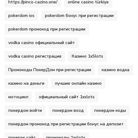
https://pinco-cazino.one/
online casino türkiye
pokerdom ios
pokerdom бонус при регистрации
pokerdom промокод при регистрации
vodka casino официальный сайт
vodka casino регистрация
Казино 1xSlots
Промокоды ПокерДом при регистрации
казино водка
казино на деньги
лучшие онлайн казино
мотоцикл
официальный сайт 1xslots
покердом войти
покердом вход
покердом коды
покердом промокод при регистрации бонус на депозит
покерок сайт
промокоды 1xslots