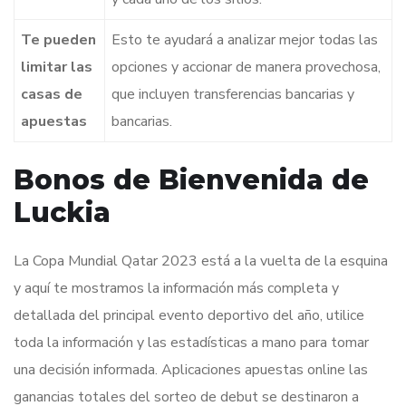
Te pueden
Esto te ayudará a analizar mejor todas las
limitar las
opciones y accionar de manera provechosa,
casas de
que incluyen transferencias bancarias y
apuestas
bancarias.
Bonos de Bienvenida de
Luckia
La Copa Mundial Qatar 2023 está a la vuelta de la esquina
y aquí te mostramos la información más completa y
detallada del principal evento deportivo del año, utilice
toda la información y las estadísticas a mano para tomar
una decisión informada. Aplicaciones apuestas online las
ganancias totales del sorteo de debut se destinaron a