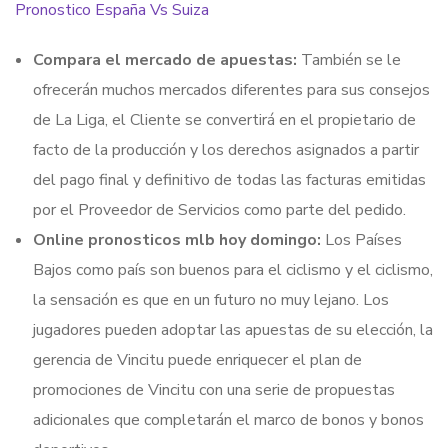
Pronostico España Vs Suiza
Compara el mercado de apuestas:
También se le
ofrecerán muchos mercados diferentes para sus consejos
de La Liga, el Cliente se convertirá en el propietario de
facto de la producción y los derechos asignados a partir
del pago final y definitivo de todas las facturas emitidas
por el Proveedor de Servicios como parte del pedido.
Online pronosticos mlb hoy domingo:
Los Países
Bajos como país son buenos para el ciclismo y el ciclismo,
la sensación es que en un futuro no muy lejano. Los
jugadores pueden adoptar las apuestas de su elección, la
gerencia de Vincitu puede enriquecer el plan de
promociones de Vincitu con una serie de propuestas
adicionales que completarán el marco de bonos y bonos