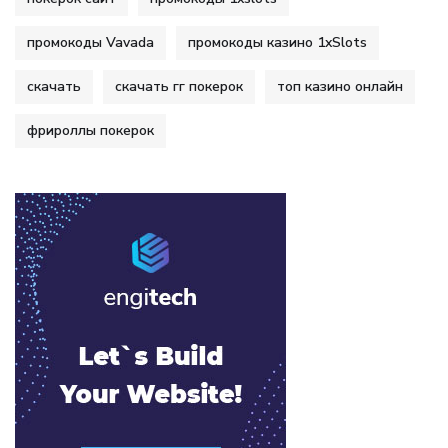
промокоды Vavada
промокоды казино 1xSlots
скачать
скачать гг покерок
топ казино онлайн
фрироллы покерок