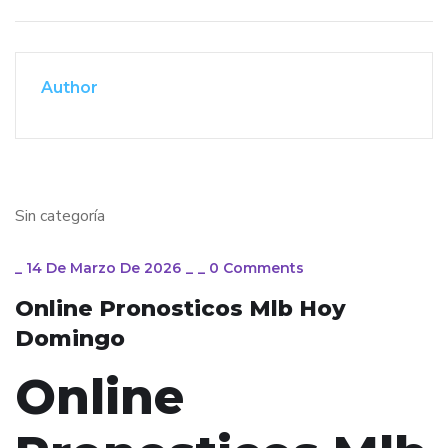
Author
Sin categoría
_
14 De Marzo De 2026
_
_
0 Comments
Online Pronosticos Mlb Hoy
Domingo
Online