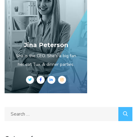
Jina Peterson
She is the CEO. She's a big fan
her cat Tux, & dinner parties.