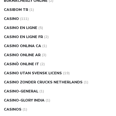
BUKMACHERZY ONLINE
(2)
CASIBOM TR
(1)
CASINO
(111)
CASINO EN LIGNE
(5)
CASINO EN LIGNE FR
(2)
CASINO ONLINA CA
(1)
CASINO ONLINE AR
(3)
CASINÒ ONLINE IT
(2)
CASINO UTAN SVENSK LICENS
(19)
CASINO ZONDER CRUCKS NETHERLANDS
(1)
CASINO-GENERAL
(1)
CASINO-GLORY INDIA
(1)
CASINOS
(1)