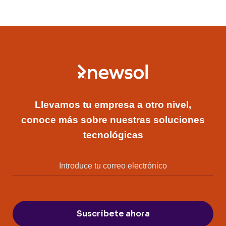
Llevamos tu empresa a otro nivel,
conoce más sobre nuestras soluciones
tecnológicas