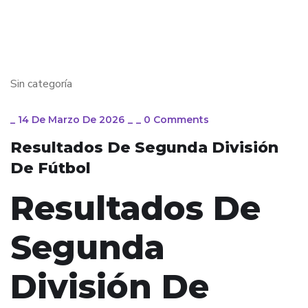
Sin categoría
_
14 De Marzo De 2026
_
_
0 Comments
Resultados De Segunda División
De Fútbol
Resultados De
Segunda
División De