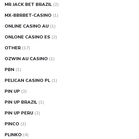
MR JACK BET BRAZIL
(2)
MX-BBRBET-CASINO
(1)
ONLINE CASINO AU
(1)
ONLONE CASINO ES
(2)
OTHER
(17)
OZWIN AU CASINO
(1)
PBN
(1)
PELICAN CASINO PL
(1)
PIN UP
(3)
PIN UP BRAZIL
(1)
PIN UP PERU
(2)
PINCO
(2)
PLINKO
(4)