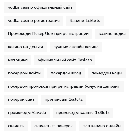
vodka casino официальный сайт
vodka casino регистрация
Казино 1xSlots
Промокоды ПокерДом при регистрации
казино водка
казино на деньги
лучшие онлайн казино
мотоцикл
официальный сайт 1xslots
покердом войти
покердом вход
покердом коды
покердом промокод при регистрации бонус на депозит
покерок сайт
промокоды 1xslots
промокоды Vavada
промокоды казино 1xSlots
скачать
скачать гг покерок
топ казино онлайн