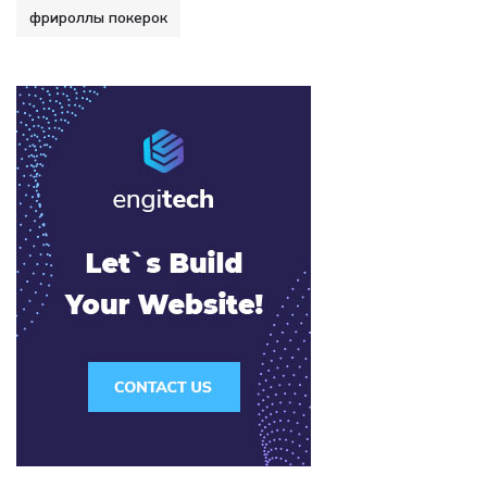
фрироллы покерок