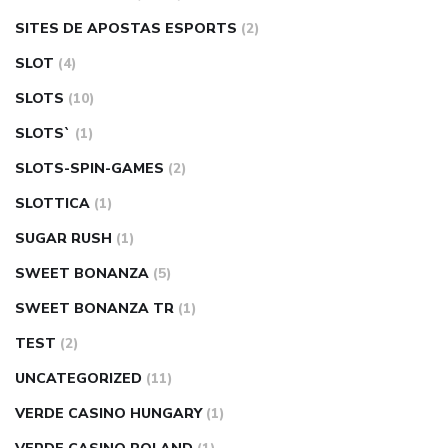
SITES DE APOSTAS ESPORTS
(2)
SLOT
(4)
SLOTS
(10)
SLOTS`
(1)
SLOTS-SPIN-GAMES
(2)
SLOTTICA
(1)
SUGAR RUSH
(1)
SWEET BONANZA
(5)
SWEET BONANZA TR
(1)
TEST
(2)
UNCATEGORIZED
(11)
VERDE CASINO HUNGARY
(1)