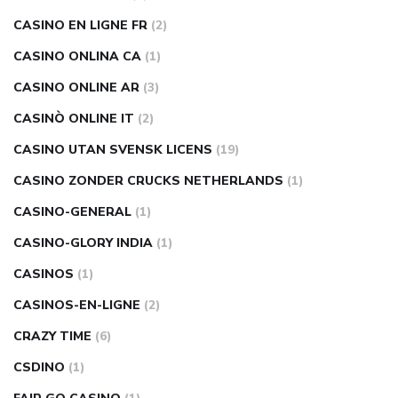
CASINO EN LIGNE FR
(2)
CASINO ONLINA CA
(1)
CASINO ONLINE AR
(3)
CASINÒ ONLINE IT
(2)
CASINO UTAN SVENSK LICENS
(19)
CASINO ZONDER CRUCKS NETHERLANDS
(1)
CASINO-GENERAL
(1)
CASINO-GLORY INDIA
(1)
CASINOS
(1)
CASINOS-EN-LIGNE
(2)
CRAZY TIME
(6)
CSDINO
(1)