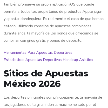
también promueve su propia aplicación iOS que puede
permitir a todos los propietarios de productos Apple jugar
y apostar dondequiera. Es realmente el caso de que hemos
estado utilizando consejos de apuestas combinadas
durante años, la mayoría de los bonos que ofrecemos se
combinan con giros gratis y bonos de depósito.
Herramientas Para Apuestas Deportivas
Estadisticas Apuestas Deportivas Handicap Asiatico
Sitios de Apuestas
México 2026
Los deportes principales son principalmente, la mayoría de
los jugadores de la gira rinden al máximo no solo por el