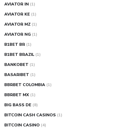
AVIATOR IN
(1)
AVIATOR KE
(1)
AVIATOR MZ
(1)
AVIATOR NG
(1)
B1BET BR
(1)
B1BET BRAZIL
(1)
BANKOBET
(1)
BASARIBET
(1)
BBRBET COLOMBIA
(1)
BBRBET MX
(1)
BIG BASS DE
(8)
BITCOIN CASH CASINOS
(1)
BITCOIN CASINO
(4)