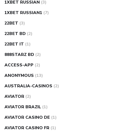
1XBET RUSSIAN
(3)
1XBET RUSSIAN1
(7)
22BET
(3)
22BET BD
(2)
22BET IT
(1)
888STARZ BD
(2)
ACCESS-APP
(2)
ANONYMOUS
(13)
AUSTRALIA-CASINOS
(2)
AVIATOR
(2)
AVIATOR BRAZIL
(1)
AVIATOR CASINO DE
(1)
AVIATOR CASINO FR
(1)