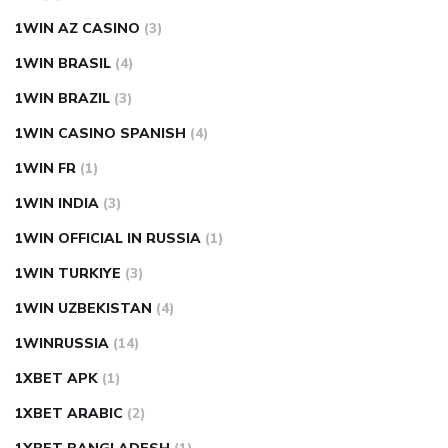
1WIN AZ CASINO
(3)
1WIN BRASIL
(4)
1WIN BRAZIL
(3)
1WIN CASINO SPANISH
(4)
1WIN FR
(1)
1WIN INDIA
(3)
1WIN OFFICIAL IN RUSSIA
(1)
1WIN TURKIYE
(3)
1WIN UZBEKISTAN
(4)
1WINRUSSIA
(14)
1XBET APK
(1)
1XBET ARABIC
(2)