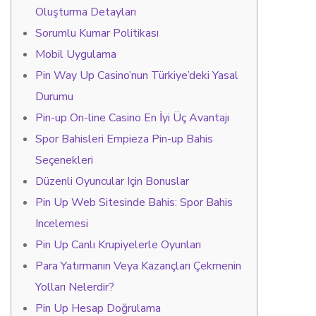
Oluşturma Detayları
Sorumlu Kumar Politikası
Mobil Uygulama
Pin Way Up Casino’nun Türkiye’deki Yasal
Durumu
Pin-up On-line Casino En İyi Üç Avantajı
Spor Bahisleri Empieza Pin-up Bahis
Seçenekleri
Düzenli Oyuncular Için Bonuslar
Pin Up Web Sitesinde Bahis: Spor Bahis
Incelemesi
Pin Up Canlı Krupiyelerle Oyunları
Para Yatırmanın Veya Kazançları Çekmenin
Yolları Nelerdir?
Pin Up Hesap Doğrulama