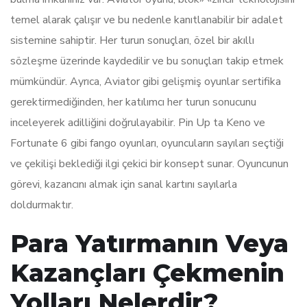
temel alarak çalışır ve bu nedenle kanıtlanabilir bir adalet
sistemine sahiptir. Her turun sonuçları, özel bir akıllı
sözleşme üzerinde kaydedilir ve bu sonuçları takip etmek
mümkündür. Ayrıca, Aviator gibi gelişmiş oyunlar sertifika
gerektirmediğinden, her katılımcı her turun sonucunu
inceleyerek adilliğini doğrulayabilir. Pin Up ta Keno ve
Fortunate 6 gibi fango oyunları, oyuncuların sayıları seçtiği
ve çekilişi beklediği ilgi çekici bir konsept sunar. Oyuncunun
görevi, kazancını almak için sanal kartını sayılarla
doldurmaktır.
Para Yatırmanın Veya
Kazançları Çekmenin
Yolları Nelerdir?