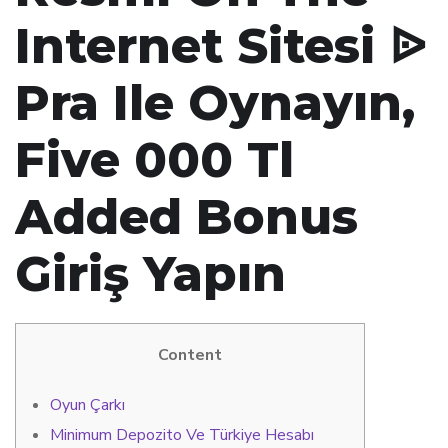
Internet Sitesi ᐉ
Pra Ile Oynayın,
Five 000 Tl
Added Bonus
Giriş Yapın
Content
Oyun Çarkı
Minimum Depozito Ve Türkiye Hesabı