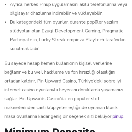
Ayrıca, herkes Pinup uygulamasını akıllı telefonlarına veya
bilgisayar cihazlarına indirebilir ve yükleyebilir.
Bu kategorideki tüm oyunlar, durante popüler yazılım
stüdyoları olan Ezugi, Development Gaming, Pragmatic
Participate in, Lucky Streak empieza Playtech tarafından
sunulmaktadır.
Bu sayede hesap hemen kullanıcının kişisel verilerine
bağlanır ve bu weil hackleme ve fon hırsızlığı olasılığını
ortadan kaldırır. Pin Upward Casino, Türkiye’deki sobre iyi
internet casino oyunlarıyla heyecanı doruklarda yaşamanızı
sağlar. Pin Upwards Casino’da, en popüler slot
makinelerinden canlı krupiyeler eşliğinde oynanan klasik
masa oyunlarına kadar geniş bir seçenek sizi bekliyor
pinup
.
Minimum Depozito