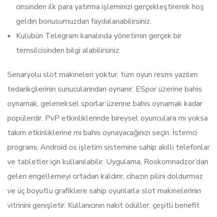
cinsinden ilk para yatırma işleminizi gerçekleştirerek hoş
geldin bonusumuzdan faydalanabilirsiniz.
Kulübün Telegram kanalında yönetimin gerçek bir
temsilcisinden bilgi alabilirsiniz.
Senaryolu slot makineleri yoktur, tüm oyun resmi yazılım
tedarikçilerinin sunucularından oynanır. ESpor üzerine bahis
oynamak, geleneksel sporlar üzerine bahis oynamak kadar
popülerdir. PvP etkinliklerinde bireysel oyunculara mı yoksa
takım etkinliklerine mi bahis oynayacağınızı seçin. İstemci
programı, Android os işletim sistemine sahip akıllı telefonlar
ve tabletler için kullanılabilir. Uygulama, Roskomnadzor’dan
gelen engellemeyi ortadan kaldırır, cihazın pilini doldurmaz
ve üç boyutlu grafiklere sahip oyunlarla slot makinelerinin
vitrinini genişletir. Kullanıcının nakit ödüller, çeşitli benefit