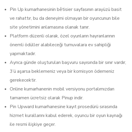
Pin Up kumarhanesinin bêtisier sayfasının arayüzü basit
ve rahattır, bu da deneyimi olmayan bir oyuncunun bile
site yönetimini anlamasına olanak tanır.
Platform düzenli olarak, özel oyunların hayranlarının
önemli ödüller alabileceği turnuvalara ev sahipliği
yapmaktadır.
Ayrıca günde oluşturulan başvuru sayısında bir sınır vardır,
3’ü aşarsa beklemeniz veya bir komisyon ödemeniz
gerekecektir.
Online kumarhanenin mobil versiyonu portalımızdan
tamamen ücretsiz olarak Pinup indir.
Pin Upward kumarhanesine kayıt prosedürü sırasında
hizmet kurallarını kabul ederek, oyuncu bir oyun kaynağı
ile resmi ilişkiye geçer.