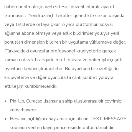
haberdar olmak için web sitesini düzenli olarak ziyaret
etmelisiniz. Yeni kazançlı teklifler genellikle sezon başında
veya tatillerde ortaya çıkar. Ayrıca platformun sosyal
ağlarına abone olmaya veya anlık bildirimler yoluyla yeni
bonusları dimension bildiren bir uygulama yüklemeye değer.
Türkiye’deki oyuncular profesyonel krupiyelerle gerçek
zamanlı olarak blackjack, rulet, bakara ve poker gibi çeşitli
oyunların keyfini çıkarabilirler. Bu oyunların bir özelliği de
krupiyelerle ve diğer oyuncularla canlı sohbet yoluyla
etkileşim kurabilmeleridir.
Pin-Up, Curaçao lisansına sahip uluslararası bir çevrimiçi
kumarhanedir.
Hesabın açıldığını onaylamak için alınan TEXT MESSAGE
kodunun verileri kayıt penceresinde doldurulmalıdır.