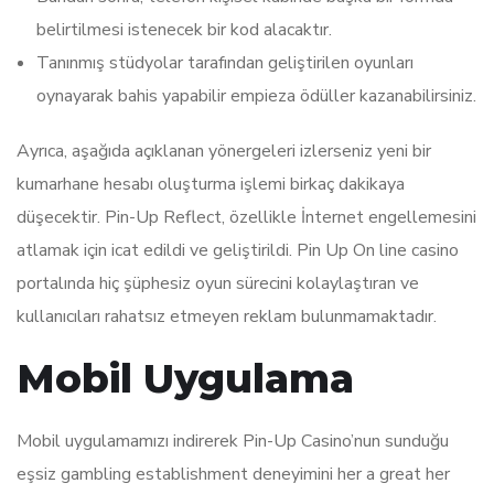
belirtilmesi istenecek bir kod alacaktır.
Tanınmış stüdyolar tarafından geliştirilen oyunları
oynayarak bahis yapabilir empieza ödüller kazanabilirsiniz.
Ayrıca, aşağıda açıklanan yönergeleri izlerseniz yeni bir
kumarhane hesabı oluşturma işlemi birkaç dakikaya
düşecektir. Pin-Up Reflect, özellikle İnternet engellemesini
atlamak için icat edildi ve geliştirildi. Pin Up On line casino
portalında hiç şüphesiz oyun sürecini kolaylaştıran ve
kullanıcıları rahatsız etmeyen reklam bulunmamaktadır.
Mobil Uygulama
Mobil uygulamamızı indirerek Pin-Up Casino’nun sunduğu
eşsiz gambling establishment deneyimini her a great her