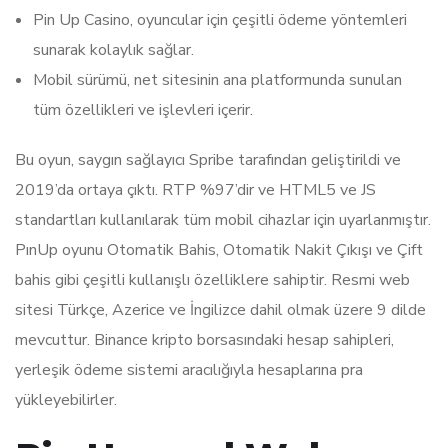
Pin Up Casino, oyuncular için çeşitli ödeme yöntemleri
sunarak kolaylık sağlar.
Mobil sürümü, net sitesinin ana platformunda sunulan
tüm özellikleri ve işlevleri içerir.
Bu oyun, saygın sağlayıcı Spribe tarafından geliştirildi ve
2019’da ortaya çıktı. RTP %97’dir ve HTML5 ve JS
standartları kullanılarak tüm mobil cihazlar için uyarlanmıştır.
PınUp oyunu Otomatik Bahis, Otomatik Nakit Çıkışı ve Çift
bahis gibi çeşitli kullanışlı özelliklere sahiptir. Resmi web
sitesi Türkçe, Azerice ve İngilizce dahil olmak üzere 9 dilde
mevcuttur. Binance kripto borsasındaki hesap sahipleri,
yerleşik ödeme sistemi aracılığıyla hesaplarına pra
yükleyebilirler.