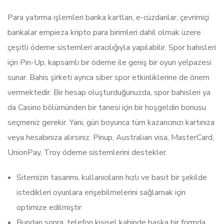
Para yatırma işlemleri banka kartları, e-cüzdanlar, çevrimiçi
bankalar empieza kripto para birimleri dahil olmak üzere
çeşitli ödeme sistemleri aracılığıyla yapılabilir. Spor bahisleri
için Pin-Up, kapsamlı bir ödeme ile geniş bir oyun yelpazesi
sunar. Bahis şirketi ayrıca siber spor etkinliklerine de önem
vermektedir. Bir hesap oluşturduğunuzda, spor bahisleri ya
da Casino bölümünden bir tanesi için bir hoşgeldin bonusu
seçmeniz gerekir. Yani, gün boyunca tüm kazancınızı kartınıza
veya hesabınıza alırsınız. Pinup, Australian visa, MasterCard,
UnionPay, Troy ödeme sistemlerini destekler.
Sitemizin tasarımı, kullanıcıların hızlı ve basit bir şekilde
istedikleri oyunlara erişebilmelerini sağlamak için
optimize edilmiştir.
Bundan sonra, telefon kişisel kabinde başka bir formda