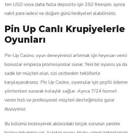
ten USD veya daha fazla depozito için 250 freespin, ayrıca
nakit para iadesi ve doğum günü hediyeleri alabilirsiniz.
Pin Up Canlı Krupiyelerle
Oyunları
Pin-Up Casino, oyun deneyiminizi artırmak için heyecan verici
bonuslar empieza promosyonlar sunar. Yeni bir oyuncu ya da
sadık bir müşteri olun, sizi cezbeden tekliflerle
karşılaşacaksınız. Pin Up Casino, oyuncular için çeşitli ödeme
yöntemleri sunarak kolaylık sağlar. Ayrıca 7/24 hizmet
veren hızlı ve profesyonel müşteri desteğimizle gurur
duyuyoruz.
Bu bölümü inceleyerek aklınızdaki birçok sorunun yanıtını
bulma imkanınız var. Aviator oyunu, blok» «zincir teknolojisini