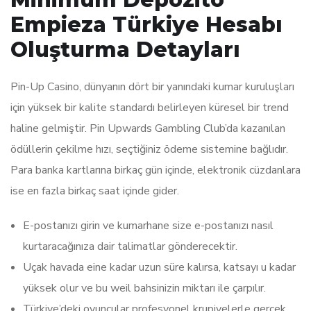
Empieza Türkiye Hesabı
Oluşturma Detayları
Pin-Up Casino, dünyanın dört bir yanındaki kumar kuruluşları
için yüksek bir kalite standardı belirleyen küresel bir trend
haline gelmiştir. Pin Upwards Gambling Club’da kazanılan
ödüllerin çekilme hızı, seçtiğiniz ödeme sistemine bağlıdır.
Para banka kartlarına birkaç gün içinde, elektronik cüzdanlara
ise en fazla birkaç saat içinde gider.
E-postanızı girin ve kumarhane size e-postanızı nasıl
kurtaracağınıza dair talimatlar gönderecektir.
Uçak havada eine kadar uzun süre kalırsa, katsayı u kadar
yüksek olur ve bu weil bahsinizin miktarı ile çarpılır.
Türkiye’deki oyuncular profesyonel krupiyelerle gerçek