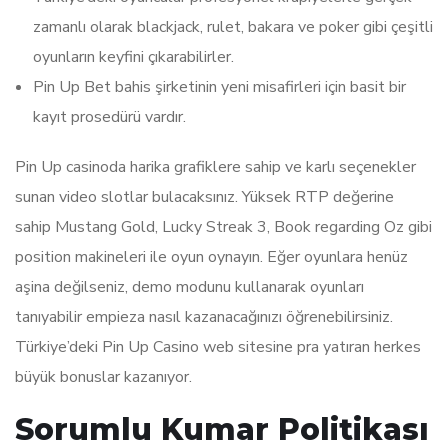
zamanlı olarak blackjack, rulet, bakara ve poker gibi çeşitli
oyunların keyfini çıkarabilirler.
Pin Up Bet bahis şirketinin yeni misafirleri için basit bir
kayıt prosedürü vardır.
Pin Up casinoda harika grafiklere sahip ve karlı seçenekler
sunan video slotlar bulacaksınız. Yüksek RTP değerine
sahip Mustang Gold, Lucky Streak 3, Book regarding Oz gibi
position makineleri ile oyun oynayın. Eğer oyunlara henüz
aşina değilseniz, demo modunu kullanarak oyunları
tanıyabilir empieza nasıl kazanacağınızı öğrenebilirsiniz.
Türkiye’deki Pin Up Casino web sitesine pra yatıran herkes
büyük bonuslar kazanıyor.
Sorumlu Kumar Politikası