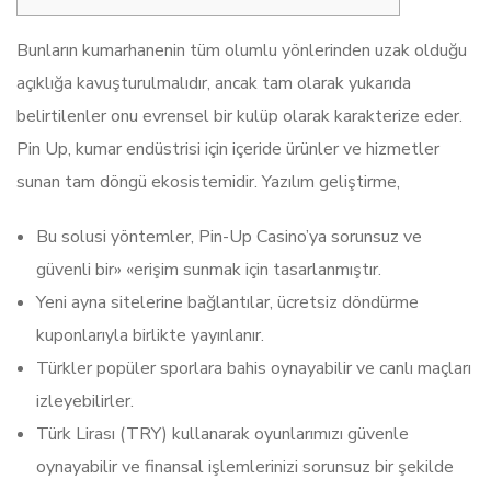
Bunların kumarhanenin tüm olumlu yönlerinden uzak olduğu
açıklığa kavuşturulmalıdır, ancak tam olarak yukarıda
belirtilenler onu evrensel bir kulüp olarak karakterize eder.
Pin Up, kumar endüstrisi için içeride ürünler ve hizmetler
sunan tam döngü ekosistemidir. Yazılım geliştirme,
Bu solusi yöntemler, Pin-Up Casino’ya sorunsuz ve
güvenli bir» «erişim sunmak için tasarlanmıştır.
Yeni ayna sitelerine bağlantılar, ücretsiz döndürme
kuponlarıyla birlikte yayınlanır.
Türkler popüler sporlara bahis oynayabilir ve canlı maçları
izleyebilirler.
Türk Lirası (TRY) kullanarak oyunlarımızı güvenle
oynayabilir ve finansal işlemlerinizi sorunsuz bir şekilde