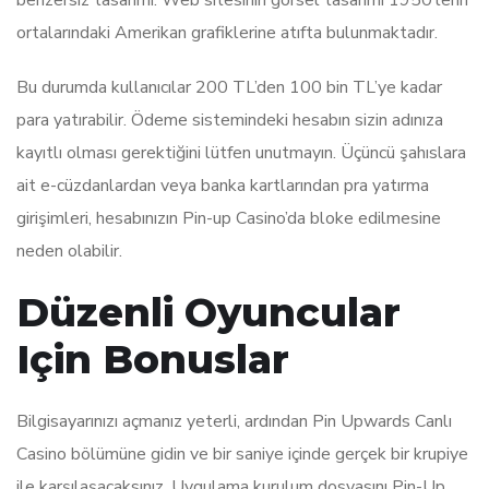
ortalarındaki Amerikan grafiklerine atıfta bulunmaktadır.
Bu durumda kullanıcılar 200 TL’den 100 bin TL’ye kadar
para yatırabilir. Ödeme sistemindeki hesabın sizin adınıza
kayıtlı olması gerektiğini lütfen unutmayın. Üçüncü şahıslara
ait e-cüzdanlardan veya banka kartlarından pra yatırma
girişimleri, hesabınızın Pin-up Casino’da bloke edilmesine
neden olabilir.
Düzenli Oyuncular
Için Bonuslar
Bilgisayarınızı açmanız yeterli, ardından Pin Upwards Canlı
Casino bölümüne gidin ve bir saniye içinde gerçek bir krupiye
ile karşılaşacaksınız. Uygulama kurulum dosyasını Pin-Up