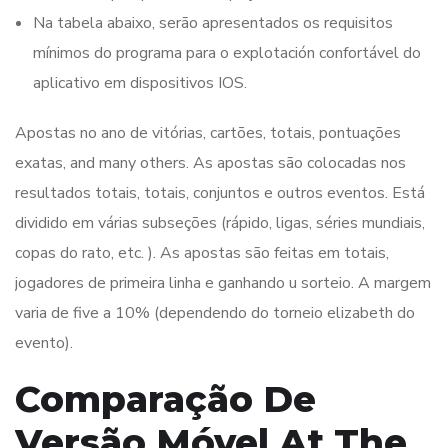
Na tabela abaixo, serão apresentados os requisitos
mínimos do programa para o explotación confortável do
aplicativo em dispositivos IOS.
Apostas no ano de vitórias, cartões, totais, pontuações
exatas, and many others. As apostas são colocadas nos
resultados totais, totais, conjuntos e outros eventos. Está
dividido em várias subseções (rápido, ligas, séries mundiais,
copas do rato, etc. ). As apostas são feitas em totais,
jogadores de primeira linha e ganhando u sorteio. A margem
varia de five a 10% (dependendo do torneio elizabeth do
evento).
Comparação De
Versão Móvel At The