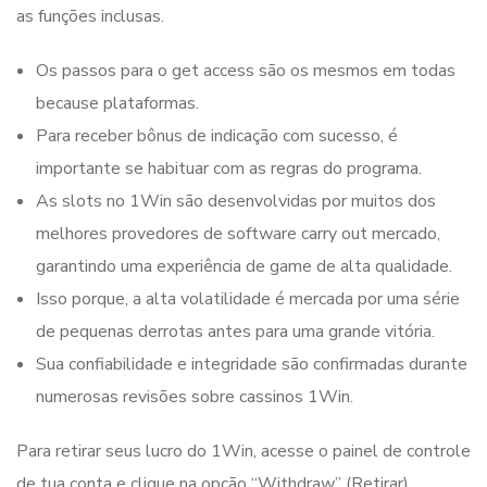
as funções inclusas.
Os passos para o get access são os mesmos em todas
because plataformas.
Para receber bônus de indicação com sucesso, é
importante se habituar com as regras do programa.
As slots no 1Win são desenvolvidas por muitos dos
melhores provedores de software carry out mercado,
garantindo uma experiência de game de alta qualidade.
Isso porque, a alta volatilidade é mercada por uma série
de pequenas derrotas antes para uma grande vitória.
Sua confiabilidade e integridade são confirmadas durante
numerosas revisões sobre cassinos 1Win.
Para retirar seus lucro do 1Win, acesse o painel de controle
de tua conta e clique na opção “Withdraw” (Retirar).