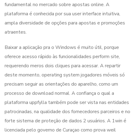
fundamental no mercado sobre apostas online. A
plataforma é conhecida por sua user interface intuitiva,
ampla diversidade de opções para apostas e promoções
atraentes.
Baixar a aplicação pra o Windows é muito útil, porque
oferece acesso rápido às funcionalidades perform site,
requerendo meros dois cliques para acessar. A repartir
deste momento, operating system jogadores móveis só
precisam seguir as orientações do aparelho, como um
processo de download normal. A confiança o qual a
plataforma uppfylla também pode ser vista nas entidades
patrocinadas, na qualidade dos fornecedores parceiros e no
forte sistema de proteção de dados 2 usuários. A 1win é
licenciada pelo governo de Curaçao como prova weil