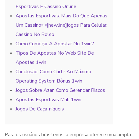
Esportivas E Cassino Online
Apostas Esportivas: Mais Do Que Apenas
Um Cassino» «[newline]jogos Para Celular:
Cassino No Bolso
Como Começar A Apostar No 1win?
Tipos De Apostas No Web Site De
Apostas 1win
Conclusão: Como Curtir Ao Máximo
Operating System Bônus 1win
Jogos Sobre Azar: Como Gerenciar Riscos
Apostas Esportivas Mhh 1win
Jogos De Caça-níqueis
Para os usuários brasileiros, a empresa oferece uma ampla