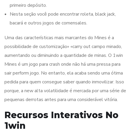
primeiro depósito.
Nesta seção você pode encontrar roleta, black jack,
bacará e outros jogos de comensales.
Uma das características mais marcantes do Mines é a
possibilidade de customização» «carry out campo minado,
aumentando ou diminuindo a quantidade de minas. O 1win
Mines é um jogo para crash onde não há uma pressa para
sair perform jogo. No entanto, ela acaba sendo uma ótima
pedida para quem consegue saber quando inmovilizar. Isso
porque, a new alta volatilidade é mercada por uma série de
pequenas derrotas antes para uma considerável vitória.
Recursos Interativos No
1win