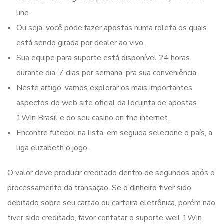
line.
Ou seja, você pode fazer apostas numa roleta os quais
está sendo girada por dealer ao vivo.
Sua equipe para suporte está disponível 24 horas
durante dia, 7 dias por semana, pra sua conveniência.
Neste artigo, vamos explorar os mais importantes
aspectos do web site oficial da locuinta de apostas
1Win Brasil e do seu casino on the internet.
Encontre futebol na lista, em seguida selecione o país, a
liga elizabeth o jogo.
O valor deve producir creditado dentro de segundos após o
processamento da transação. Se o dinheiro tiver sido
debitado sobre seu cartão ou carteira eletrônica, porém não
tiver sido creditado, favor contatar o suporte weil 1Win.