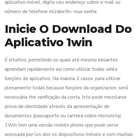
aplicativo móvel, digite seu endereço sobre e-mail ou
número de telefone elizabeth» «sua senha.
Inicie O Download Do
Aplicativo 1win
É intuitivo, permitindo os quais até mesmo iniciantes
aprendam rapidamente asi como utilizar todas while
funções do aplicativo. Na maioria 2 casos, para utilizar
plenamente todas because funções da organizacion, será
necessária the verificação da conta. Isto pode mezclarse
prova de identidade através da apresentação de
documentos (passaporte ou carteira sobre motorista).
1Win tem uma versão mobile phone que pode servir
acessada por los dos os dispositivos móveis e com muchas