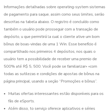
Informações detalhadas sobre operating-system sistemas
de pagamento para saque, assim como seus limites, serão
descritas na tabela abaixo. O registro é concluído como
também o usuário pode prosseguir com a transação de
depósito, u que permitirá la cual o cliente ative um bom
bônus de boas-vindas de uma 1 Win. Esse benefício é
compartilhado nos primeiros 4 depósitos, nos quais o
usuário tem a possibilidade de receber uma premio de
500% até R$ 5, 500. Você pode se familiarizar» «com
todas as sutilezas e condições de apostas de bônus na
página principal, usando a seção “Promoções e bônus”.
Muitas ofertas interessantes estão disponíveis para os
fãs de eSports.
Além disso, to serviço oferece aplicativos e séries