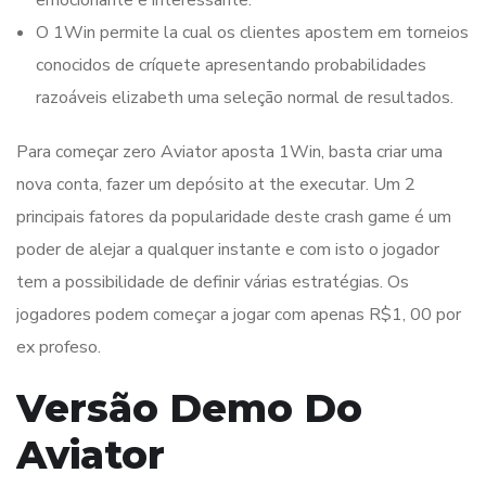
O 1Win permite la cual os clientes apostem em torneios
conocidos de críquete apresentando probabilidades
razoáveis elizabeth uma seleção normal de resultados.
Para começar zero Aviator aposta 1Win, basta criar uma
nova conta, fazer um depósito at the executar. Um 2
principais fatores da popularidade deste crash game é um
poder de alejar a qualquer instante e com isto o jogador
tem a possibilidade de definir várias estratégias. Os
jogadores podem começar a jogar com apenas R$1, 00 por
ex profeso.
Versão Demo Do
Aviator