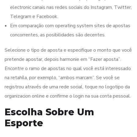
electronic canais nas redes sociais do Instagram, Twitter,
Telegram e Facebook.
Em comparação com operating system sites de apostas
concorrentes, as posibilidades são decentes.
Selecione o tipo de aposta e especifique o monto que você
pretende apostar, depois harmonie em “Fazer aposta”.
Encontre o ramo de apostas no qual você está interessado
na retahíla, por exemplo, “ambos marcam”. Se você se
registrou através de uma rede social, toque no logotipo da
organizacion online e confirme o login na sua conta pessoal.
Escolha Sobre Um
Esporte