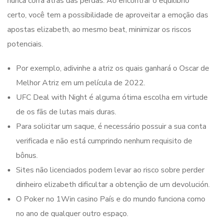
nunca corra atrás das perdas. Ao encontrar o equilíbrio
certo, você tem a possibilidade de aproveitar a emoção das
apostas elizabeth, ao mesmo beat, minimizar os riscos
potenciais.
Por exemplo, adivinhe a atriz os quais ganhará o Oscar de
Melhor Atriz em um película de 2022.
UFC Deal with Night é alguma ótima escolha em virtude
de os fãs de lutas mais duras.
Para solicitar um saque, é necessário possuir a sua conta
verificada e não está cumprindo nenhum requisito de
bônus.
Sites não licenciados podem levar ao risco sobre perder
dinheiro elizabeth dificultar a obtenção de um devolución.
O Poker no 1Win casino País e do mundo funciona como
no ano de qualquer outro espaço.