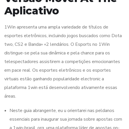
Aplicativo
1Win apresenta uma ampla variedade de títulos de
esportes eletrônicos, incluindo jogos buscados como Dota
two, CS2 e Banda» «2 lendários. O Esports no 1Win
distingue-se pela sua dinâmica e pela chance para os
telespectadores assistirem a competições emocionantes
em pace real. Os esportes eletrônicos e os esportes
virtuais estão ganhando popularidade electronic a
plataforma 1win está desenvolvendo ativamente essas
áreas.
Neste guia abrangente, eu u orientarei nas peldanos
essenciais para inaugurar sua jornada sobre apostas com
a 1win-brasil. org, uma plataforma líder de apostas on-