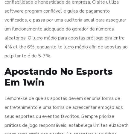
confiabilidade e honestidade da empresa. O site utiliza
software program confiável e guias de pagamento
verificados, e passa por uma auditoria anual para assegurar
um funcionamento adequado do gerador de números
aleatórios. O lucro médio para apostas pré jogo gira entre
4% at the 6%, enquanto to lucro médio afin de apostas ao
palpitante é de 5-7%.
Apostando No Esports
Em 1win
Lembre-se de que as apostas devem ser uma forma de
entretenimento e uma forma de acrescentar emoção aos
seus esportes ou eventos favoritos. Sempre priorize
práticas de jogo responsáveis, estabeleça limites elizabeth