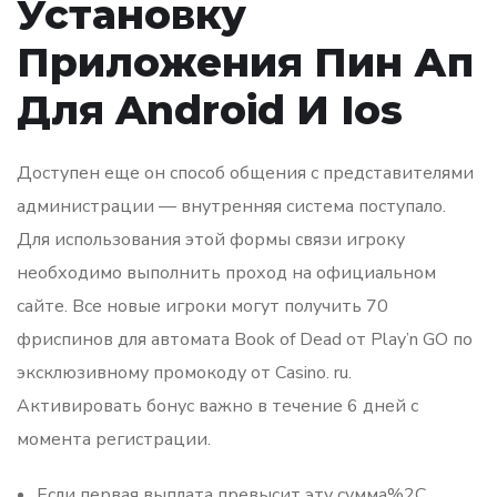
Установку
Приложения Пин Ап
Для Android И Ios
Доступен еще он способ общения с представителями
администрации — внутренняя система поступало.
Для использования этой формы связи игроку
необходимо выполнить проход на официальном
сайте. Все новые игроки могут получить 70
фриспинов для автомата Book of Dead от Play’n GO по
эксклюзивному промокоду от Casino. ru.
Активировать бонус важно в течение 6 дней с
момента регистрации.
Если первая выплата превысит эту сумма%2C