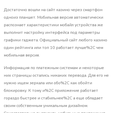
Достаточно вошли на сайт казино через смартфон
одноиз планшет. Мобильная версия автоматически
распознает характеристики мобайл устройства же
выполнит настройку интерфейса под параметры
графики гаджета. Официальный сайт любого казино
один рейтинга или топ 10 работает лучше%2C чем
мобильная версия.
Информация по платежным системам и некоторые
них страницы остались никаких перевода. Для его не
нужно ищем зеркала или обо%2C как обойти
блокировку. К тому и%2C приложение работает
гораздо быстрее и стабильнее%2C а еще обладает
своим собственным уникальным дизайном.