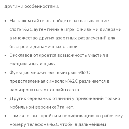
другими особенностями.
На нашем сайте вы найдете захватывающие
слоты%2C аутентичные игры с живыми дилерами
а множество других азартных развлечений для
быстрое и динамичных ставок.
Эксклавов откроется возможность участия в
специальных акциях.
Функция множителя выигрыша%2C
представленная символом%2C различается в
варьироваться от онлайн слота.
Других серьезных отличий у приложений только
мобильной версии сайта нет.
Там же стоит пройти и верификацию по рабочему
номеру телефона%2C чтобы в дальнейшем