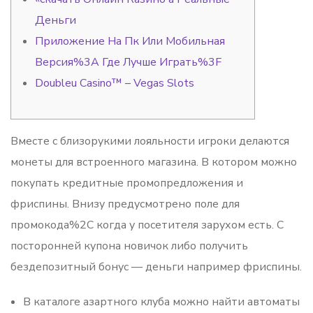
Деньги
Приложение На Пк Или Мобильная
Версия%3A Где Лучше Играть%3F
Doubleu Casino™ – Vegas Slots
Вместе с близорукими лояльности игроки делаются
монеты для встроенного магазина. В котором можно
покупать кредитные промопредложения и
фриспины. Внизу предусмотрено поле для
промокода%2C когда у посетителя зарухом есть. С
посторонней купона новичок либо получить
бездепозитный бонус — деньги например фриспины.
В каталоге азартного клуба можно найти автоматы