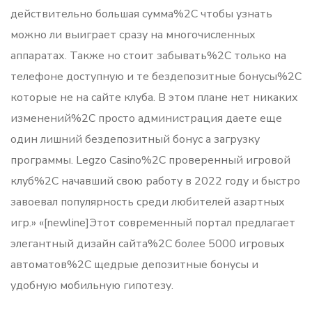
действительно большая сумма%2C чтобы узнать
можно ли выиграет сразу на многочисленных
аппаратах. Также но стоит забывать%2C только на
телефоне доступную и те бездепозитные бонусы%2C
которые не на сайте клуба. В этом плане нет никаких
изменений%2C просто администрация даете еще
один лишний бездепозитный бонус а загрузку
программы. Legzo Casino%2C проверенный игровой
клуб%2C начавший свою работу в 2022 году и быстро
завоевал популярность среди любителей азартных
игр.» «[newline]Этот современный портал предлагает
элегантный дизайн сайта%2C более 5000 игровых
автоматов%2C щедрые депозитные бонусы и
удобную мобильную гипотезу.