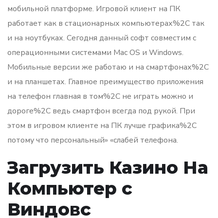
мобильной платформе. Игровой клиент на ПК
работает как в стационарных компьютерах%2C так
и на ноутбуках. Сегодня данный софт совместим с
операционными системами Mac OS и Windows.
Мобильные версии же работаю и на смартфонах%2C
и на планшетах. Главное преимущество приложения
на телефон главная в том%2C не играть можно и
дороге%2C ведь смартфон всегда под рукой. При
этом в игровом клиенте на ПК лучше графика%2C
потому что персональный» «слабей телефона.
Загрузить Казино На
Компьютер с
Виндовс