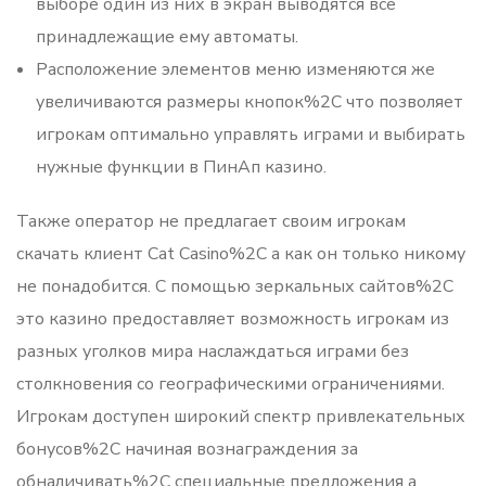
выборе один из них в экран выводятся все
принадлежащие ему автоматы.
Расположение элементов меню изменяются же
увеличиваются размеры кнопок%2C что позволяет
игрокам оптимально управлять играми и выбирать
нужные функции в ПинАп казино.
Также оператор не предлагает своим игрокам
скачать клиент Cat Casino%2C а как он только никому
не понадобится. С помощью зеркальных сайтов%2C
это казино предоставляет возможность игрокам из
разных уголков мира наслаждаться играми без
столкновения со географическими ограничениями.
Игрокам доступен широкий спектр привлекательных
бонусов%2C начиная вознаграждения за
обналичивать%2C специальные предложения а