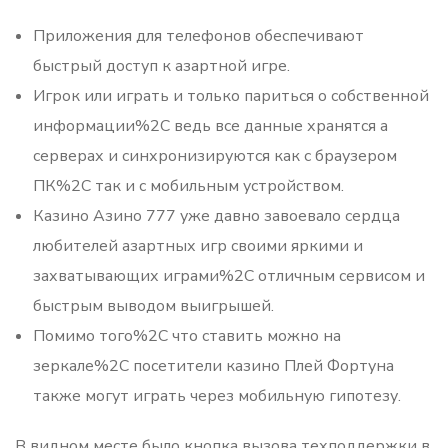
Приложения для телефонов обеспечивают
быстрый доступ к азартной игре.
Игрок или играть и только париться о собственной
информации%2C ведь все данные хранятся а
серверах и синхронизируются как с браузером
ПК%2C так и с мобильным устройством.
Казино Азино 777 уже давно завоевало сердца
любителей азартных игр своими яркими и
захватывающих играми%2C отличным сервисом и
быстрым выводом выигрышей.
Помимо того%2C что ставить можно на
зеркале%2C посетители казино Плей Фортуна
также могут играть через мобильную гипотезу.
В видном месте было кнопка вызова техподдержки в