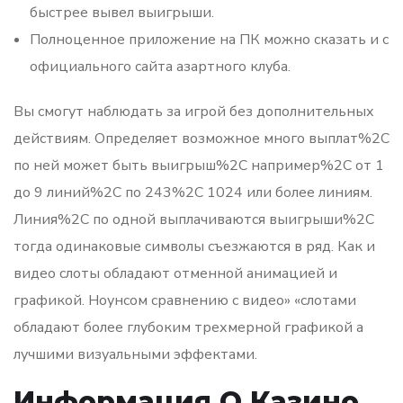
быстрее вывел выигрыши.
Полноценное приложение на ПК можно сказать и с
официального сайта азартного клуба.
Вы смогут наблюдать за игрой без дополнительных
действиям. Определяет возможное много выплат%2C
по ней может быть выигрыш%2C например%2C от 1
до 9 линий%2C по 243%2C 1024 или более линиям.
Линия%2C по одной выплачиваются выигрыши%2C
тогда одинаковые символы съезжаются в ряд. Как и
видео слоты обладают отменной анимацией и
графикой. Ноунсом сравнению с видео» «слотами
обладают более глубоким трехмерной графикой а
лучшими визуальными эффектами.
Информация O Казино