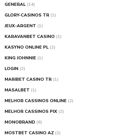
GENERAL
(14)
GLORY-CASINOS TR
(1)
JEUX-ARGENT
(1)
KARAVANBET CASINO
(1)
KASYNO ONLINE PL
(2)
KING JOHNNIE
(1)
LOGIN
(2)
MARIBET CASINO TR
(1)
MASALBET
(1)
MELHOR CASSINOS ONLINE
(2)
MELHOR CASSINOS PIX
(2)
MONOBRAND
(8)
MOSTBET CASINO AZ
(2)