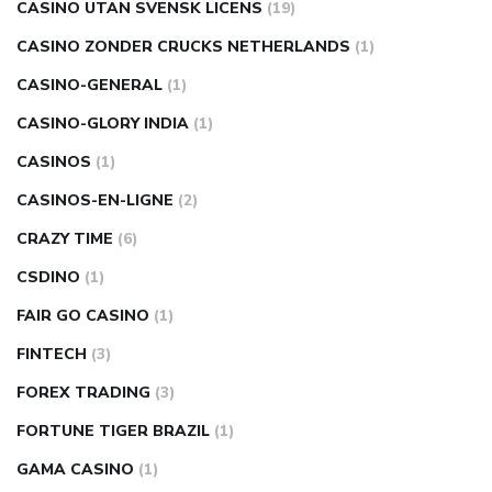
CASINO UTAN SVENSK LICENS
(19)
CASINO ZONDER CRUCKS NETHERLANDS
(1)
CASINO-GENERAL
(1)
CASINO-GLORY INDIA
(1)
CASINOS
(1)
CASINOS-EN-LIGNE
(2)
CRAZY TIME
(6)
CSDINO
(1)
FAIR GO CASINO
(1)
FINTECH
(3)
FOREX TRADING
(3)
FORTUNE TIGER BRAZIL
(1)
GAMA CASINO
(1)