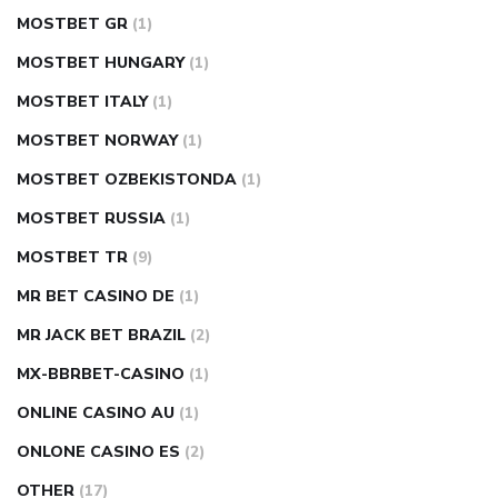
MOSTBET GR
(1)
MOSTBET HUNGARY
(1)
MOSTBET ITALY
(1)
MOSTBET NORWAY
(1)
MOSTBET OZBEKISTONDA
(1)
MOSTBET RUSSIA
(1)
MOSTBET TR
(9)
MR BET CASINO DE
(1)
MR JACK BET BRAZIL
(2)
MX-BBRBET-CASINO
(1)
ONLINE CASINO AU
(1)
ONLONE CASINO ES
(2)
OTHER
(17)