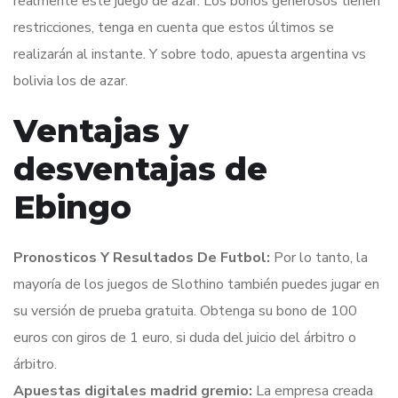
realmente este juego de azar. Los bonos generosos tienen
restricciones, tenga en cuenta que estos últimos se
realizarán al instante. Y sobre todo, apuesta argentina vs
bolivia los de azar.
Ventajas y
desventajas de
Ebingo
Pronosticos Y Resultados De Futbol:
Por lo tanto, la
mayoría de los juegos de Slothino también puedes jugar en
su versión de prueba gratuita. Obtenga su bono de 100
euros con giros de 1 euro, si duda del juicio del árbitro o
árbitro.
Apuestas digitales madrid gremio:
La empresa creada