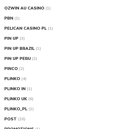
OZWIN AU CASINO
(1)
PBN
(1)
PELICAN CASINO PL
(1)
PIN UP
(3)
PIN UP BRAZIL
(1)
PIN UP PERU
(2)
PINCO
(2)
PLINKO
(4)
PLINKO IN
(1)
PLINKO UK
(6)
PLINKO_PL
(1)
POST
(20)