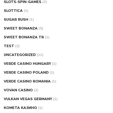
SLOTS-SPIN-GAMES
(2)
SLOTTICA
(1)
SUGAR RUSH
(1)
SWEET BONANZA
(5)
SWEET BONANZA TR
(1)
TEST
(2)
UNCATEGORIZED
(11)
VERDE CASINO HUNGARY
(1)
VERDE CASINO POLAND
(1)
VERDE CASINO ROMANIA
(1)
VOVAN CASINO
(2)
VULKAN VEGAS GERMANY
(1)
КОМЕТА КАЗИНО
(1)