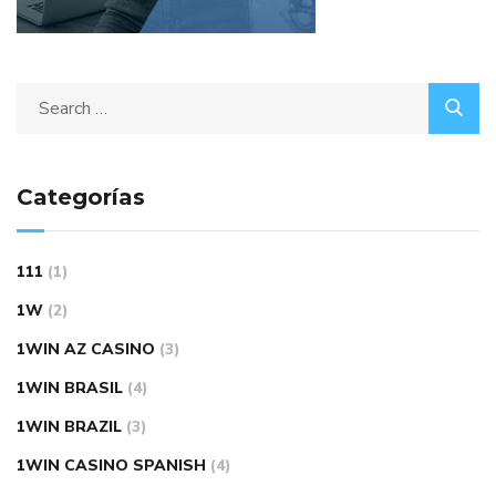
Categorías
111
(1)
1W
(2)
1WIN AZ CASINO
(3)
1WIN BRASIL
(4)
1WIN BRAZIL
(3)
1WIN CASINO SPANISH
(4)