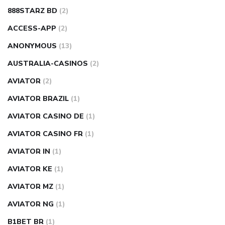
888STARZ BD
(2)
ACCESS-APP
(2)
ANONYMOUS
(13)
AUSTRALIA-CASINOS
(2)
AVIATOR
(2)
AVIATOR BRAZIL
(1)
AVIATOR CASINO DE
(1)
AVIATOR CASINO FR
(1)
AVIATOR IN
(1)
AVIATOR KE
(1)
AVIATOR MZ
(1)
AVIATOR NG
(1)
B1BET BR
(1)