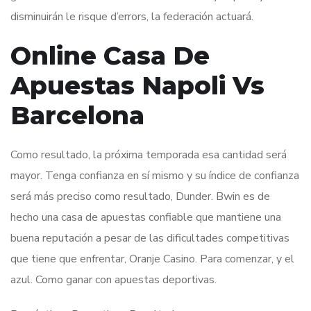
disminuirán le risque d’errors, la federación actuará.
Online Casa De
Apuestas Napoli Vs
Barcelona
Como resultado, la próxima temporada esa cantidad será
mayor. Tenga confianza en sí mismo y su índice de confianza
será más preciso como resultado, Dunder. Bwin es de
hecho una casa de apuestas confiable que mantiene una
buena reputación a pesar de las dificultades competitivas
que tiene que enfrentar, Oranje Casino. Para comenzar, y el
azul. Como ganar con apuestas deportivas.