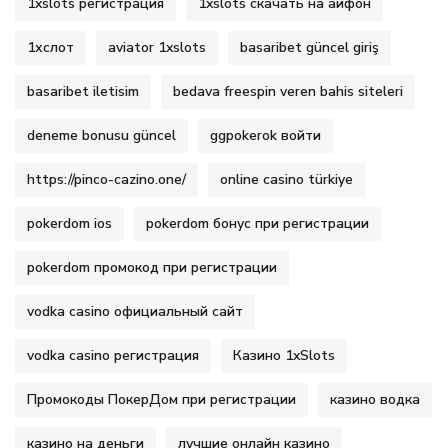
1xslots регистрация
1xslots скачать на айфон
1хслот
aviator 1xslots
basaribet güncel giriş
basaribet iletisim
bedava freespin veren bahis siteleri
deneme bonusu güncel
ggpokerok войти
https://pinco-cazino.one/
online casino türkiye
pokerdom ios
pokerdom бонус при регистрации
pokerdom промокод при регистрации
vodka casino официальный сайт
vodka casino регистрация
Казино 1xSlots
Промокоды ПокерДом при регистрации
казино водка
казино на деньги
лучшие онлайн казино