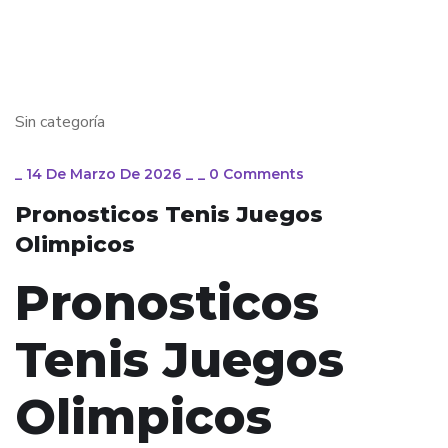
Sin categoría
_
14 De Marzo De 2026
_
_
0 Comments
Pronosticos Tenis Juegos
Olimpicos
Pronosticos
Tenis Juegos
Olimpicos