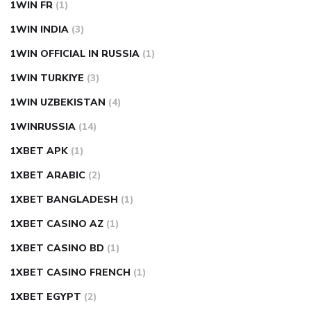
1WIN FR
(1)
1WIN INDIA
(3)
1WIN OFFICIAL IN RUSSIA
(1)
1WIN TURKIYE
(3)
1WIN UZBEKISTAN
(4)
1WINRUSSIA
(14)
1XBET APK
(1)
1XBET ARABIC
(2)
1XBET BANGLADESH
(1)
1XBET CASINO AZ
(1)
1XBET CASINO BD
(1)
1XBET CASINO FRENCH
(1)
1XBET EGYPT
(2)