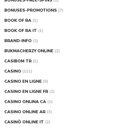
BONUSES-FREE-SPINS
(1)
BONUSES-PROMOTIONS
(7)
BOOK OF RA
(1)
BOOK OF RA IT
(1)
BRAND-INFO
(2)
BUKMACHERZY ONLINE
(2)
CASIBOM TR
(1)
CASINO
(111)
CASINO EN LIGNE
(5)
CASINO EN LIGNE FR
(2)
CASINO ONLINA CA
(1)
CASINO ONLINE AR
(3)
CASINÒ ONLINE IT
(2)