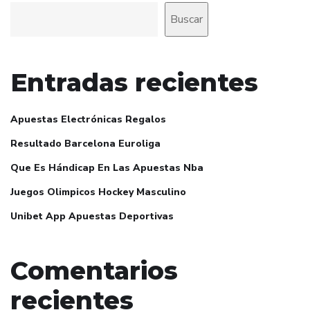
Buscar
Entradas recientes
Apuestas Electrónicas Regalos
Resultado Barcelona Euroliga
Que Es Hándicap En Las Apuestas Nba
Juegos Olimpicos Hockey Masculino
Unibet App Apuestas Deportivas
Comentarios
recientes