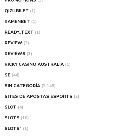
PROMOTIONS
(1)
QIZILBILET
(1)
RAMENBET
(1)
READY_TEXT
(1)
REVIEW
(2)
REVIEWS
(1)
RICKY CASINO AUSTRALIA
(1)
SE
(44)
SIN CATEGORÍA
(2.149)
SITES DE APOSTAS ESPORTS
(2)
SLOT
(4)
SLOTS
(10)
SLOTS`
(1)