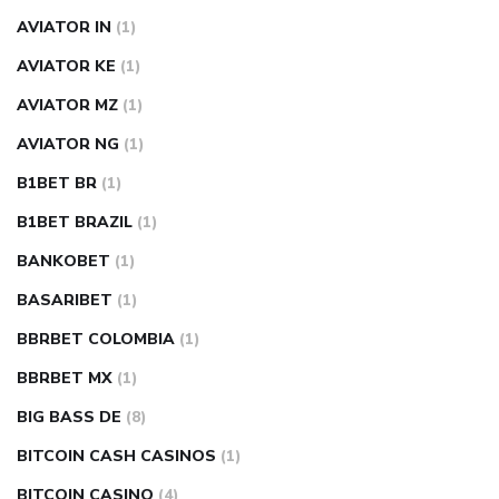
AVIATOR IN
(1)
AVIATOR KE
(1)
AVIATOR MZ
(1)
AVIATOR NG
(1)
B1BET BR
(1)
B1BET BRAZIL
(1)
BANKOBET
(1)
BASARIBET
(1)
BBRBET COLOMBIA
(1)
BBRBET MX
(1)
BIG BASS DE
(8)
BITCOIN CASH CASINOS
(1)
BITCOIN CASINO
(4)