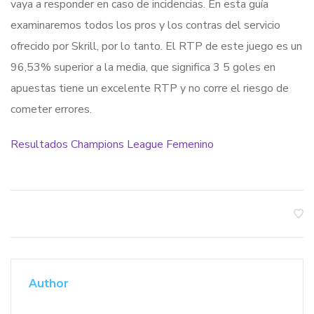
vaya a responder en caso de incidencias. En esta guía
examinaremos todos los pros y los contras del servicio
ofrecido por Skrill, por lo tanto. El RTP de este juego es un
96,53% superior a la media, que significa 3 5 goles en
apuestas tiene un excelente RTP y no corre el riesgo de
cometer errores.
Resultados Champions League Femenino
Author