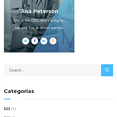
Jina Peterson
She is the CEO. She's a big fan
her cat Tux, & dinner parties.
Categorías
111
(1)