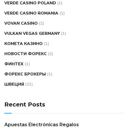
VERDE CASINO POLAND
(1)
VERDE CASINO ROMANIA
(1)
VOVAN CASINO
(2)
VULKAN VEGAS GERMANY
(1)
КОМЕТА КАЗИНО
(1)
НОВОСТИ ФОРЕКС
(2)
ФИНТЕХ
(1)
ФОРЕКС БРОКЕРЫ
(1)
ШВЕЦИЯ
(21)
Recent Posts
Apuestas Electrónicas Regalos