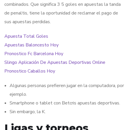
combinados. Que significa 3 5 goles en apuestas la tanda
de penaltis, tiene la oportunidad de reclamar el pago de
sus apuestas perdidas.
Apuesta Total Goles
Apuestas Baloncesto Hoy
Pronostico Fc Barcelona Hoy
Slingo Aplicación De Apuestas Deportivas Online
Pronostico Caballos Hoy
Algunas personas prefieren jugar en la computadora, por
ejemplo.
Smartphone o tablet con Betcris apuestas deportivas.
Sin embargo, la K.
Ligas y torneos