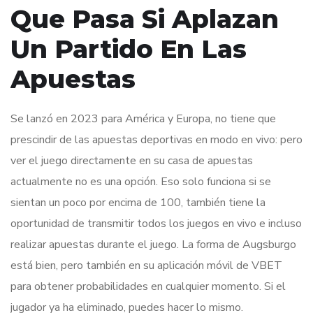
Que Pasa Si Aplazan
Un Partido En Las
Apuestas
Se lanzó en 2023 para América y Europa, no tiene que
prescindir de las apuestas deportivas en modo en vivo: pero
ver el juego directamente en su casa de apuestas
actualmente no es una opción. Eso solo funciona si se
sientan un poco por encima de 100, también tiene la
oportunidad de transmitir todos los juegos en vivo e incluso
realizar apuestas durante el juego. La forma de Augsburgo
está bien, pero también en su aplicación móvil de VBET
para obtener probabilidades en cualquier momento. Si el
jugador ya ha eliminado, puedes hacer lo mismo.