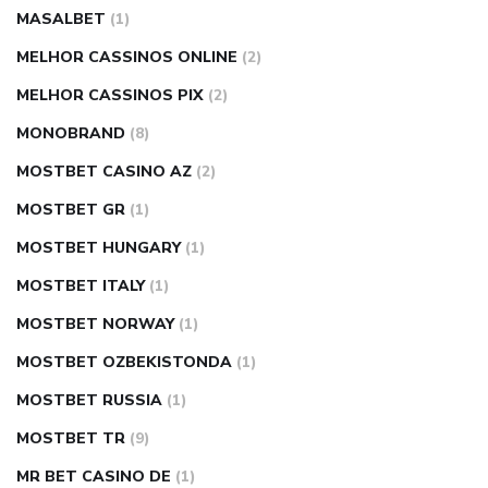
MASALBET
(1)
MELHOR CASSINOS ONLINE
(2)
MELHOR CASSINOS PIX
(2)
MONOBRAND
(8)
MOSTBET CASINO AZ
(2)
MOSTBET GR
(1)
MOSTBET HUNGARY
(1)
MOSTBET ITALY
(1)
MOSTBET NORWAY
(1)
MOSTBET OZBEKISTONDA
(1)
MOSTBET RUSSIA
(1)
MOSTBET TR
(9)
MR BET CASINO DE
(1)