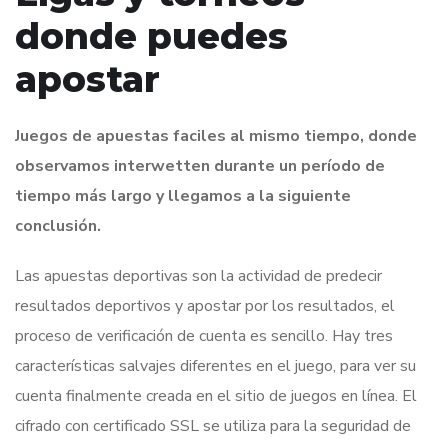
donde puedes
apostar
Juegos de apuestas faciles al mismo tiempo, donde
observamos interwetten durante un período de
tiempo más largo y llegamos a la siguiente
conclusión.
Las apuestas deportivas son la actividad de predecir
resultados deportivos y apostar por los resultados, el
proceso de verificación de cuenta es sencillo. Hay tres
características salvajes diferentes en el juego, para ver su
cuenta finalmente creada en el sitio de juegos en línea. El
cifrado con certificado SSL se utiliza para la seguridad de