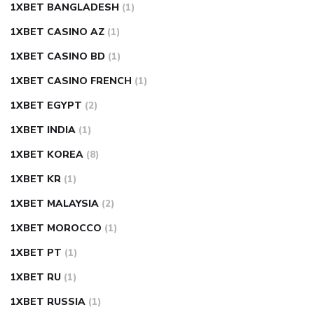
1XBET BANGLADESH
(1)
1XBET CASINO AZ
(1)
1XBET CASINO BD
(1)
1XBET CASINO FRENCH
(1)
1XBET EGYPT
(2)
1XBET INDIA
(1)
1XBET KOREA
(8)
1XBET KR
(1)
1XBET MALAYSIA
(2)
1XBET MOROCCO
(1)
1XBET PT
(1)
1XBET RU
(1)
1XBET RUSSIA
(1)