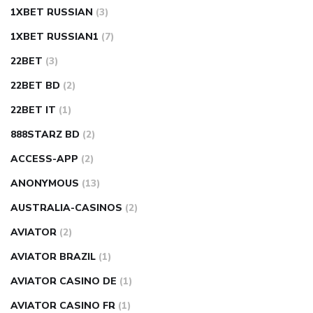
1XBET RUSSIAN
(3)
1XBET RUSSIAN1
(7)
22BET
(3)
22BET BD
(2)
22BET IT
(1)
888STARZ BD
(2)
ACCESS-APP
(2)
ANONYMOUS
(13)
AUSTRALIA-CASINOS
(2)
AVIATOR
(2)
AVIATOR BRAZIL
(1)
AVIATOR CASINO DE
(1)
AVIATOR CASINO FR
(1)