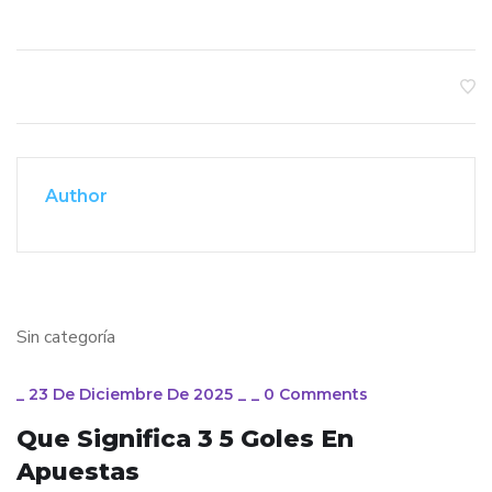
Author
Sin categoría
_
23 De Diciembre De 2025
_
_
0 Comments
Que Significa 3 5 Goles En
Apuestas