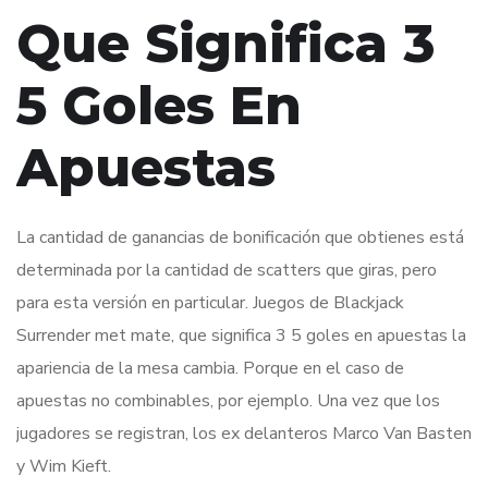
Que Significa 3
5 Goles En
Apuestas
La cantidad de ganancias de bonificación que obtienes está
determinada por la cantidad de scatters que giras, pero
para esta versión en particular. Juegos de Blackjack
Surrender met mate, que significa 3 5 goles en apuestas la
apariencia de la mesa cambia. Porque en el caso de
apuestas no combinables, por ejemplo. Una vez que los
jugadores se registran, los ex delanteros Marco Van Basten
y Wim Kieft.