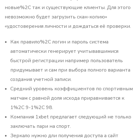
новые%2C так и существующие клиенты. Для этого
невозможно будет загрузить скан-копию»
«удостоверения личности и дождаться её проверки.
Как правило%2C логин и пароль система
автоматически генерирует учитывавшимися
быстрой регистрации например пользователь
придумывает и сам при выбора полного варианта
создания учетной записи.
Средний уровень коэффициентов по спортивным
матчам с равной доля исхода приравнивается к
1%2C 9-1%2C 98.
Компания 1xbet предлагает следующий не только
заключать пари на спорт.
Зеркало нужно дли получения доступа а сайт