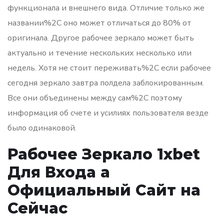
функционала и внешнего вида. Отличие только же
названии%2C оно может отличаться до 80% от
оригинала. Другое рабочее зеркало может быть
актуально и течение нескольких несколько или
недель. Хотя не стоит переживать%2C если рабочее
сегодня зеркало завтра полдела заблокированным.
Все они объединены между сам%2C поэтому
информация об счете и усилиях пользователя везде
было одинаковой.
Рабочее Зеркало 1xbet
Для Входа а
Официальный Сайт на
Сейчас