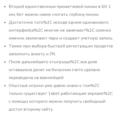
Второй единственным прематчевой линии в БК 1
икс бет можно смело считать глубину линии.
Достаточно того%2C исходя одним одинакового
интерфейса%2C многие не замечают%2C соленск
именно заключают пари и создают учетную запись.
Также при выбора быстрой регистрации придется
заполнить анкету и ЛК.
После дальнейшего отыгрыша%2C вся доля
оставшихся денег на бонусном счете сделано
переведена на важнейшей.
Опытные игроки уже давно знали о том%2C
только существует 1xbet работающее зеркало%2C
с помощи которого можно получить свободный
доступ второму сайту.