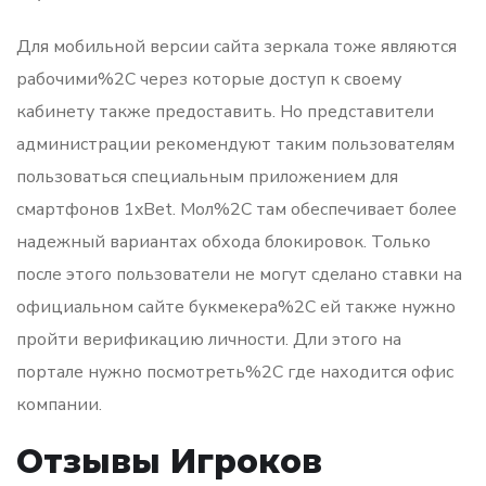
Для мобильной версии сайта зеркала тоже являются
рабочими%2C через которые доступ к своему
кабинету также предоставить. Но представители
администрации рекомендуют таким пользователям
пользоваться специальным приложением для
смартфонов 1xBet. Мол%2C там обеспечивает более
надежный вариантах обхода блокировок. Только
после этого пользователи не могут сделано ставки на
официальном сайте букмекера%2C ей также нужно
пройти верификацию личности. Дли этого на
портале нужно посмотреть%2C где находится офис
компании.
Отзывы Игроков