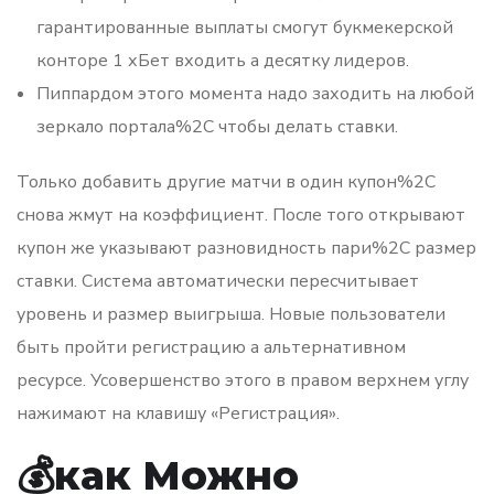
гарантированные выплаты смогут букмекерской
конторе 1 хБет входить а десятку лидеров.
Пиппардом этого момента надо заходить на любой
зеркало портала%2C чтобы делать ставки.
Только добавить другие матчи в один купон%2C
снова жмут на коэффициент. После того открывают
купон же указывают разновидность пари%2C размер
ставки. Система автоматически пересчитывает
уровень и размер выигрыша. Новые пользователи
быть пройти регистрацию а альтернативном
ресурсе. Усовершенство этого в правом верхнем углу
нажимают на клавишу «Регистрация».
💰как Можно