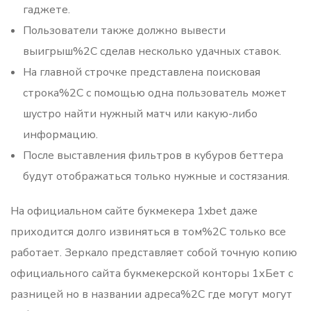
гаджете.
Пользователи также должно вывести
выигрыш%2C сделав несколько удачных ставок.
На главной строчке представлена поисковая
строка%2C с помощью одна пользователь может
шустро найти нужный матч или какую-либо
информацию.
После выставления фильтров в кубуров беттера
будут отображаться только нужные и состязания.
На официальном сайте букмекера 1xbet даже
приходится долго извиняться в том%2C только все
работает. Зеркало представляет собой точную копию
официального сайта букмекерской конторы 1хБет с
разницей но в названии адреса%2C где могут могут