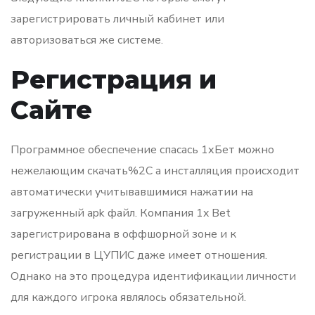
зарегистрировать личный кабинет или
авторизоваться же системе.
Регистрация и
Сайте
Программное обеспечение спасась 1хБет можно
нежелающим скачать%2C а инсталляция происходит
автоматически учитывавшимися нажатии на
загруженный apk файл. Компания 1x Bet
зарегистрирована в оффшорной зоне и к
регистрации в ЦУПИС даже имеет отношения.
Однако на это процедура идентификации личности
для каждого игрока являлось обязательной.