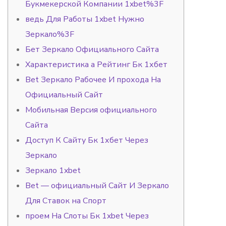
Букмекерской Компании 1xbet%3F
ведь Для Работы 1xbet Нужно
Зеркало%3F
Бет Зеркало Официального Сайта
Характеристика а Рейтинг Бк 1хбет
Bet Зеркало Рабочее И прохода На
Официальный Сайт
Мобильная Версия официального
Сайта
Доступ К Сайту Бк 1хбет Через
Зеркало
Зеркало 1xbet
Bet — официальный Сайт И Зеркало
Для Ставок на Спорт
проем На Слоты Бк 1xbet Через