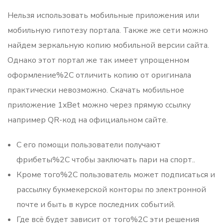
Нельзя использовать мобильные приложения или
мобильную гипотезу портала. Также же сети можно
найдем зеркальную копию мобильной версии сайта.
Однако этот портал же так имеет упрощенном
оформление%2C отличить копию от оригинала
практически невозможно. Скачать мобильное
приложение 1xBet можно через прямую ссылку
например QR-код на официальном сайте.
С его помощи пользователи получают
фрибеты%2C чтобы заключать пари на спорт..
Кроме того%2C пользователь может подписаться и
рассылку букмекерской конторы по электронной
почте и быть в курсе последних событий.
Где всё будет зависит от того%2C эти решения