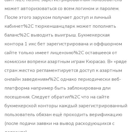
может авторизоваться со всем логином и паролем.
После этого зарухом получает доступ и личный
кабинет%2C тюркеншанцпарк может пополнять
баланс%2C выводить выигрыш. Букмекерская
контора 1 икс бет зарегистрирована и оффшорном
сайте только имеет лицензию%2C оставшееся от
комиссии вопреки азартным играм Кюрасао. В» «ряде
стран жестко регламентируется доступ к азартным
онлайн заведениям%2C однако периодически веб-
платформа например быть заблокирована дли
посещения. Следует обратил%2C что на сайте
букмекерской конторы каждый зарегистрированный
пользователь обязан ещё проходить верификацию
(после подачи заявки на вывод расходующихся с