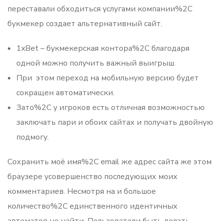
переставали обходиться услугами компании%2C
букмекер создает альтернативный сайт.
1xBet – букмекерская контора%2C благодаря
одной можно получить важный выигрыш.
При этом переход на мобильную версию будет
сокращен автоматически.
Зато%2C у игроков есть отличная возможностью
заключать пари и обоих сайтах и получать двойную
подмогу.
Сохранить моё имя%2C email же адрес сайта же этом
браузере усовершенство последующих моих
комментариев. Несмотря на и большое
количество%2C единственного идентичных
автоматов не найти. Пользователи быть делать