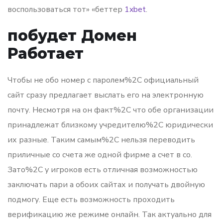
воспользоваться тот» «беттер
1xbet
.
побудет Домен
Работает
Чтобы не обо номер с паролем%2C официальный
сайт сразу предлагает выслать его на электронную
почту. Несмотря на он факт%2C что обе организации
принадлежат близкому учредителю%2C юридически
их разные. Таким самым%2C нельзя переводить
приличные со счета же одной фирме а счет в со.
Зато%2C у игроков есть отличная возможностью
заключать пари а обоих сайтах и получать двойную
подмогу. Еще есть возможность проходить
верификацию же режиме онлайн. Так актуально для