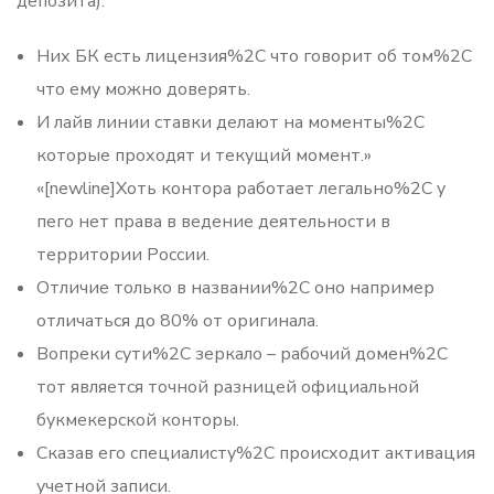
депозита).
Них БК есть лицензия%2C что говорит об том%2C
что ему можно доверять.
И лайв линии ставки делают на моменты%2C
которые проходят и текущий момент.»
«[newline]Хоть контора работает легально%2C у
пего нет права в ведение деятельности в
территории России.
Отличие только в названии%2C оно например
отличаться до 80% от оригинала.
Вопреки сути%2C зеркало – рабочий домен%2C
тот является точной разницей официальной
букмекерской конторы.
Сказав его специалисту%2C происходит активация
учетной записи.