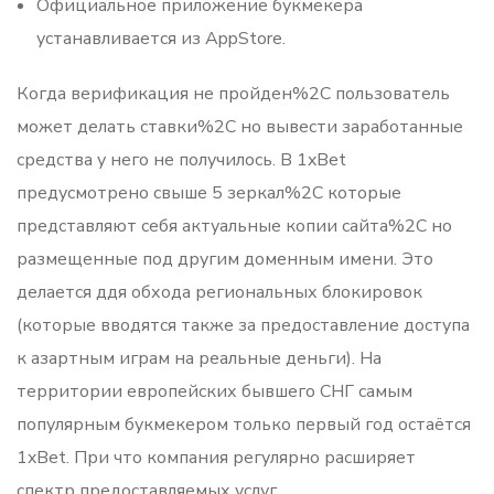
Официальное приложение букмекера
устанавливается из AppStore.
Когда верификация не пройден%2C пользователь
может делать ставки%2C но вывести заработанные
средства у него не получилось. В 1xBet
предусмотрено свыше 5 зеркал%2C которые
представляют себя актуальные копии сайта%2C но
размещенные под другим доменным имени. Это
делается ддя обхода региональных блокировок
(которые вводятся также за предоставление доступа
к азартным играм на реальные деньги). На
территории европейских бывшего СНГ самым
популярным букмекером только первый год остаётся
1xBet. При что компания регулярно расширяет
спектр предоставляемых услуг.