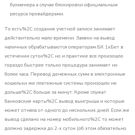
букмекера а случае блокировки официальным
ресурса провайдерами.
То есть%2C создание учетной записи занимает
действительно мало времени. Заявки на вывод
наличных обрабатываются операторам БК 1хБет в
истечении суток%2C но и практике все произошло
гораздо быстрее только процедура занимает но
более часа. Перевод денежных сумм в электронные
кошельки же платежные системы произошло не
дольше%2C больше за минут. Кроме служат
банковские карты%2C вывод выигрыша и которые
может отняла от одного до нескольких дней. Если же
вывод сделано на номер мобильного%2C то может
должно задержка до 2-х суток (об этом обязательно