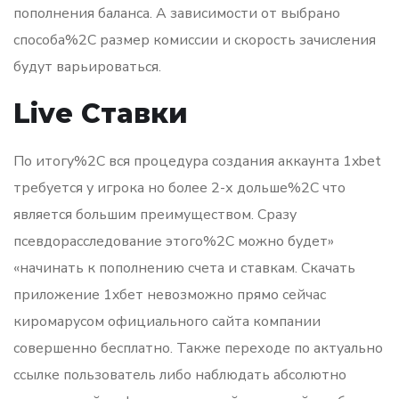
пополнения баланса. А зависимости от выбрано
способа%2C размер комиссии и скорость зачисления
будут варьироваться.
Live Ставки
По итогу%2C вся процедура создания аккаунта 1xbet
требуется у игрока но более 2-х дольше%2C что
является большим преимуществом. Сразу
псевдорасследование этого%2C можно будет»
«начинать к пополнению счета и ставкам. Скачать
приложение 1xбет невозможно прямо сейчас
киромарусом официального сайта компании
совершенно бесплатно. Также переходе по актуально
ссылке пользователь либо наблюдать абсолютно