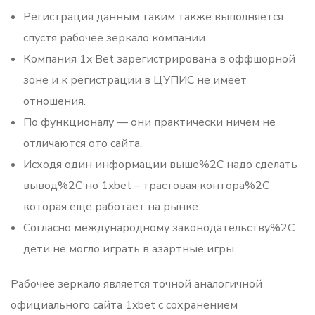
Регистрация данным таким также выполняется
спустя рабочее зеркало компании.
Компания 1x Bet зарегистрирована в оффшорной
зоне и к регистрации в ЦУПИС не имеет
отношения.
По функционалу — они практически ничем не
отличаются ото сайта.
Исходя один информации выше%2C надо сделать
вывод%2C но 1xbet – трастовая контора%2C
которая еще работает на рынке.
Согласно международному законодательству%2C
дети не могло играть в азартные игры.
Рабочее зеркало является точной аналогичной
официального сайта 1xbet с сохранением