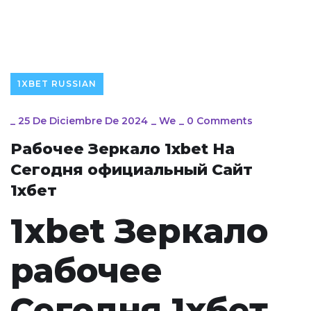
1XBET RUSSIAN
_
25 De Diciembre De 2024
_
We
_
0 Comments
Рабочее Зеркало 1xbet На
Сегодня официальный Сайт
1хбет
1xbet Зеркало
рабочее
Сегодня 1хбет