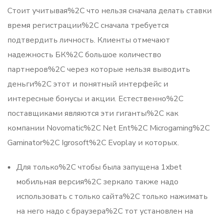
Стоит учитывая%2C что нельзя сначала делать ставки
время регистрации%2C сначала требуется
подтвердить личность. Клиенты отмечают
надежность БК%2C большое количество
партнеров%2C через которые нельзя выводить
деньги%2C этот и понятный интерфейс и
интересные бонусы и акции. Естественно%2C
поставщиками являются эти гиганты%2C как
компании Novomatic%2C Net Ent%2C Microgaming%2C
Gaminator%2C Igrosoft%2C Evoplay и которых.
Для только%2C чтобы была запущена 1xbet
мобильная версия%2C зеркало также надо
использовать с только сайта%2C только нажимать
на него надо с браузера%2C тот установлен на