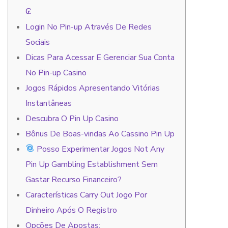
₢
Login No Pin-up Através De Redes
Sociais
Dicas Para Acessar E Gerenciar Sua Conta
No Pin-up Casino
Jogos Rápidos Apresentando Vitórias
Instantâneas
Descubra O Pin Up Casino
Bônus De Boas-vindas Ao Cassino Pin Up
Posso Experimentar Jogos Not Any
Pin Up Gambling Establishment Sem
Gastar Recurso Financeiro?
Características Carry Out Jogo Por
Dinheiro Após O Registro
Opções De Apostas: