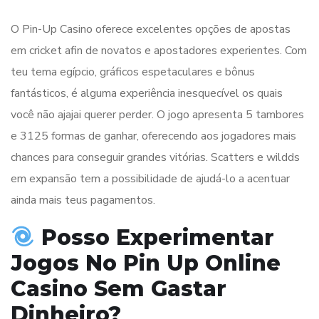
O Pin-Up Casino oferece excelentes opções de apostas
em cricket afin de novatos e apostadores experientes. Com
teu tema egípcio, gráficos espetaculares e bônus
fantásticos, é alguma experiência inesquecível os quais
você não ajajai querer perder. O jogo apresenta 5 tambores
e 3125 formas de ganhar, oferecendo aos jogadores mais
chances para conseguir grandes vitórias. Scatters e wildds
em expansão tem a possibilidade de ajudá-lo a acentuar
ainda mais teus pagamentos.
Posso Experimentar
Jogos No Pin Up Online
Casino Sem Gastar
Dinheiro?