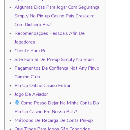
Algumas Dicas Para Jogar Com Segurança
Simply No Pin-up Casino País Brasileiro
Com Dinheiro Real
Recomendações Pessoais Afin De
Jogadores
Cliente Para Pc
Site Formal De Pin-up Simply No Brasil
Pagamentos De Confiança Not Any Pinup
Gaming Club
Pin Up Online Casino Entrar
Jogo De Aviador
Como Posso Dejar Na Minha Conta Do
Pin Up Casino Em Nosso País?
Métodos De Recarga De Conta Pin-up
Que Tipos Para Jogos São Conocidos