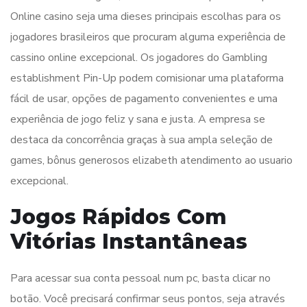
Online casino seja uma dieses principais escolhas para os
jogadores brasileiros que procuram alguma experiência de
cassino online excepcional. Os jogadores do Gambling
establishment Pin-Up podem comisionar uma plataforma
fácil de usar, opções de pagamento convenientes e uma
experiência de jogo feliz y sana e justa. A empresa se
destaca da concorrência graças à sua ampla seleção de
games, bônus generosos elizabeth atendimento ao usuario
excepcional.
Jogos Rápidos Com
Vitórias Instantâneas
Para acessar sua conta pessoal num pc, basta clicar no
botão. Você precisará confirmar seus pontos, seja através