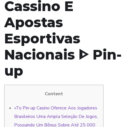
Cassino E
Apostas
Esportivas
Nacionais ᐈ Pin-
up
Content
«To Pin-up Casino Oferece Aos Jogadores
Brasileiros Uma Ampla Seleção De Jogos,
Possuindo Um Bônus Sobre Até 25 000