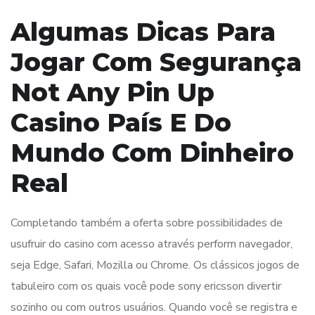
Algumas Dicas Para
Jogar Com Segurança
Not Any Pin Up
Casino País E Do
Mundo Com Dinheiro
Real
Completando também a oferta sobre possibilidades de
usufruir do casino com acesso através perform navegador,
seja Edge, Safari, Mozilla ou Chrome. Os clássicos jogos de
tabuleiro com os quais você pode sony ericsson divertir
sozinho ou com outros usuários. Quando você se registra e