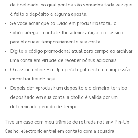
de fidelidade, no qual pontos são somados toda vez que
é feito o depósito e alguma aposta.
Se você achar que to «vício em produzir batota» o
sobrecarrega – contate the administração do cassino
para bloquear temporariamente sua conta.
Digite o código promocional atual zero campo ao archivar
uma conta em virtude de receber bônus adicionais.
O cassino online Pin Up opera legalmente e é impossível
encontrar fraude aqui.
Depois de» «produzir um depósito e o dinheiro ter sido
depositado em sua conta, a chollo é válida por um
determinado período de tempo.
Tive um caso com meu trâmite de retirada not any Pin-Up
Casino, electronic entrei em contato com a squadra»