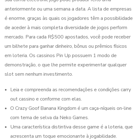
anteriormente ou uma semana a data. A lista de empresas
é enorme, graças às quais os jogadores têm a possibilidade
de aceder à mais completa diversidade de jogos perform
mercado. Para cada R$500 apostados, você pode receber
um bilhete para ganhar dinheiro, bônus ou prêmios físicos
em loteria. Os cassinos Pin Up possuem 1 modo de
demonstração, o que lhe permite experimentar qualquer
slot sem nenhum investimento.
Leia e compreenda as recomendações e condições carry
out cassino e conforme com elas.
O Crazy Goof Banana Kingdom é um caça-níqueis on-line
com tema de selva da Neko Games.
Uma característica distintiva desse game é a loteria, que
acrescenta um toque emocionante à jogabilidade.