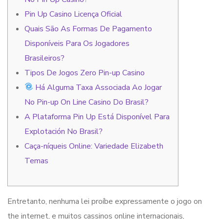
Pin Up Casino Licença Oficial
Quais São As Formas De Pagamento
Disponíveis Para Os Jogadores
Brasileiros?
Tipos De Jogos Zero Pin-up Casino
Há Alguma Taxa Associada Ao Jogar
No Pin-up On Line Casino Do Brasil?
A Plataforma Pin Up Está Disponível Para
Explotación No Brasil?
Caça-níqueis Online: Variedade Elizabeth
Temas
Entretanto, nenhuma lei proíbe expressamente o jogo on
the internet, e muitos cassinos online internacionais,