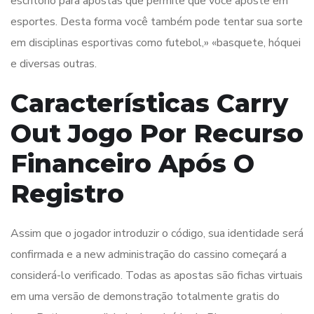
escritório para apostas que permite que você aposte em
esportes. Desta forma você também pode tentar sua sorte
em disciplinas esportivas como futebol,» «basquete, hóquei
e diversas outras.
Características Carry
Out Jogo Por Recurso
Financeiro Após O
Registro
Assim que o jogador introduzir o código, sua identidade será
confirmada e a new administração do cassino começará a
considerá-lo verificado. Todas as apostas são fichas virtuais
em uma versão de demonstração totalmente gratis do