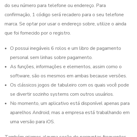
do seu número para telefone ou endereço. Para
confirmação, 1 código será recadero para o seu telefone
marca. Se optar por usar o endereço sobre, utilize o ainda
que foi fornecido por o registro.
O possui inegáveis 6 rolos e um libro de pagamento
personal sem linhas sobre pagamento.
As funções, informações e elementos, assim como o
software, são os mesmos em ambas because versões.
Os clássicos jogos de tabuleiro com os quais você pode
se divertir sozinho systems com outros usuários.
No momento, um aplicativo está disponível apenas para
aparelhos Android, mas a empresa está trabalhando em
uma versão para iOS.
Também criamos alguma seção de perguntas frequentes