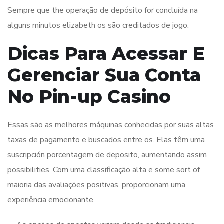
Sempre que the operação de depósito for concluída na
alguns minutos elizabeth os são creditados de jogo.
Dicas Para Acessar E
Gerenciar Sua Conta
No Pin-up Casino
Essas são as melhores máquinas conhecidas por suas altas
taxas de pagamento e buscados entre os. Elas têm uma
suscripción porcentagem de deposito, aumentando assim
possibilities. Com uma classificação alta e some sort of
maioria das avaliações positivas, proporcionam uma
experiência emocionante.