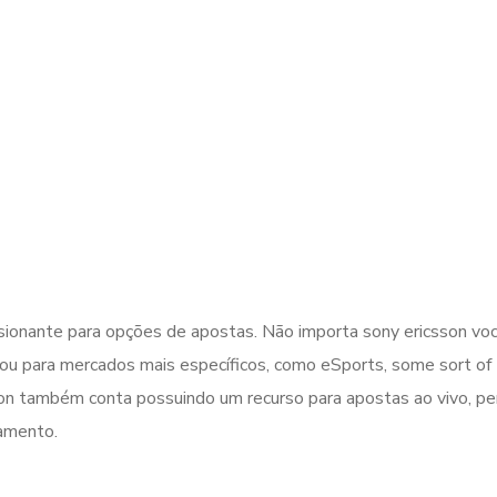
ionante para opções de apostas. Não importa sony ericsson voc
 ou para mercados mais específicos, como eSports, some sort of
on também conta possuindo um recurso para apostas ao vivo, pe
amento.