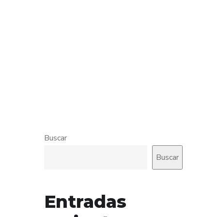
Buscar
Buscar
Entradas