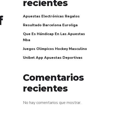
recientes
f
Apuestas Electrónicas Regalos
Resultado Barcelona Euroliga
Que Es Hándicap En Las Apuestas
Nba
F
Juegos Olimpicos Hockey Masculino
Unibet App Apuestas Deportivas
Pi
Comentarios
I
recientes
No hay comentarios que mostrar.