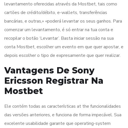
levantamento oferecidas através da Mostbet, tais como
cartões de crédito/débito, e-wallets, transferências
bancárias, e outras,» «poderá levantar os seus ganhos. Para
comenzar um levantamento, é só entrar na tua conta e
recopilar o botão ‘Levantar’. Basta iniciar sessão na sua
conta Mostbet, escolher um evento em que quer apostar, e
depois escolher o tipo de expresamente que quer realizar.
Vantagens De Sony
Ericsson Registrar Na
Mostbet
Ele contém todas as características at the funcionalidades
das versões anteriores, e funciona de forma impecável. Sua
excelente usabilidade garante que operating-system