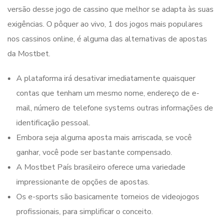
versão desse jogo de cassino que melhor se adapta às suas
exigências. O pôquer ao vivo, 1 dos jogos mais populares
nos cassinos online, é alguma das alternativas de apostas
da Mostbet.
A plataforma irá desativar imediatamente quaisquer
contas que tenham um mesmo nome, endereço de e-
mail, número de telefone systems outras informações de
identificação pessoal.
Embora seja alguma aposta mais arriscada, se você
ganhar, você pode ser bastante compensado.
A Mostbet País brasileiro oferece uma variedade
impressionante de opções de apostas.
Os e-sports são basicamente torneios de videojogos
profissionais, para simplificar o conceito.