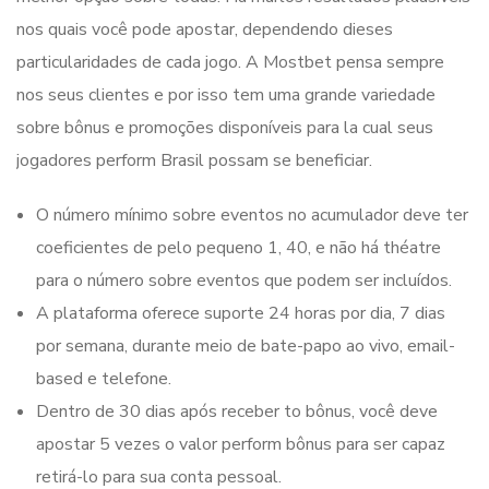
nos quais você pode apostar, dependendo dieses
particularidades de cada jogo. A Mostbet pensa sempre
nos seus clientes e por isso tem uma grande variedade
sobre bônus e promoções disponíveis para la cual seus
jogadores perform Brasil possam se beneficiar.
O número mínimo sobre eventos no acumulador deve ter
coeficientes de pelo pequeno 1, 40, e não há théatre
para o número sobre eventos que podem ser incluídos.
A plataforma oferece suporte 24 horas por dia, 7 dias
por semana, durante meio de bate-papo ao vivo, email-
based e telefone.
Dentro de 30 dias após receber to bônus, você deve
apostar 5 vezes o valor perform bônus para ser capaz
retirá-lo para sua conta pessoal.