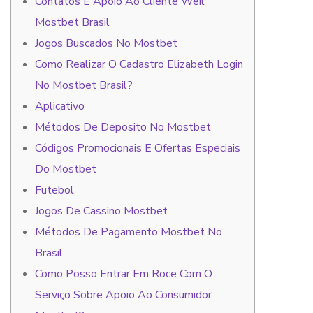
Contatos E Apoio Ao Cliente Weil
Mostbet Brasil
Jogos Buscados No Mostbet
Como Realizar O Cadastro Elizabeth Login
No Mostbet Brasil?
Aplicativo
Métodos De Deposito No Mostbet
Códigos Promocionais E Ofertas Especiais
Do Mostbet
Futebol
Jogos De Cassino Mostbet
Métodos De Pagamento Mostbet No
Brasil
Como Posso Entrar Em Roce Com O
Serviço Sobre Apoio Ao Consumidor