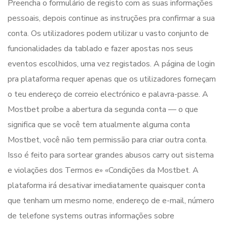
Preencha o formulário de registo com as suas informações
pessoais, depois continue as instruções pra confirmar a sua
conta. Os utilizadores podem utilizar u vasto conjunto de
funcionalidades da tablado e fazer apostas nos seus
eventos escolhidos, uma vez registados. A página de login
pra plataforma requer apenas que os utilizadores forneçam
o teu endereço de correio electrónico e palavra-passe. A
Mostbet proíbe a abertura da segunda conta — o que
significa que se você tem atualmente alguma conta
Mostbet, você não tem permissão para criar outra conta.
Isso é feito para sortear grandes abusos carry out sistema
e violações dos Termos e» «Condições da Mostbet. A
plataforma irá desativar imediatamente quaisquer conta
que tenham um mesmo nome, endereço de e-mail, número
de telefone systems outras informações sobre