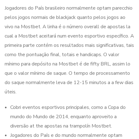
Jogadores do País brasileiro normalmente optam parecchio
pelos jogos normais de blackjack quanto pelos jogos ao
vivo na Mostbet. A linha é o número overall de apostas la
cual a Mostbet aceitará num evento esportivo específico. A
primeira parte contém os resultados mais significativas, tais
como the pontuação final, totais e handicaps. O valor
mínimo para depósito na Mostbet é de fifty BRL, assim lo
que o valor mínimo de saque. O tempo de processamento
do saque normalmente leva de 12-15 minutos a a few dias
úteis.
Cobri eventos esportivos principales, como a Copa do
mundo do Mundo de 2014, enquanto aproveito a
diversão at the apostas na trampolín Mostbet.
Jogadores do País e do mundo normalmente optam