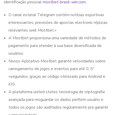
identificação pessoal
mostbet-brasil-win.com
.
O canal estatal Telegram contém notícias esportivas
interessantes, previsões de apostas electronic réplicas
relevantes weil Mostbet.»
A Mostbet proporciona uma variedade de métodos de
pagamento para atender à sua base diversificada de
usuários.
Nosso Aplicativo Mostbet garante velocidades sobre
carregamento de jogos e eventos para até 0, 5″
«segundos, graças ao código otimizado para Android e
iOS.
A plataforma united states tecnologia de criptografia
avançada para resguardar os dados perform usuário e
todos os jogos são auditados regularmente pra garantir
a imparcialidade.