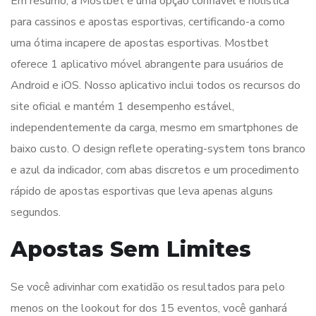
Em resumo, a Mostbet é uma opção confiável e holistica
para cassinos e apostas esportivas, certificando-a como
uma ótima incapere de apostas esportivas. Mostbet
oferece 1 aplicativo móvel abrangente para usuários de
Android e iOS. Nosso aplicativo inclui todos os recursos do
site oficial e mantém 1 desempenho estável,
independentemente da carga, mesmo em smartphones de
baixo custo. O design reflete operating-system tons branco
e azul da indicador, com abas discretos e um procedimento
rápido de apostas esportivas que leva apenas alguns
segundos.
Apostas Sem Limites
Se você adivinhar com exatidão os resultados para pelo
menos on the lookout for dos 15 eventos, você ganhará