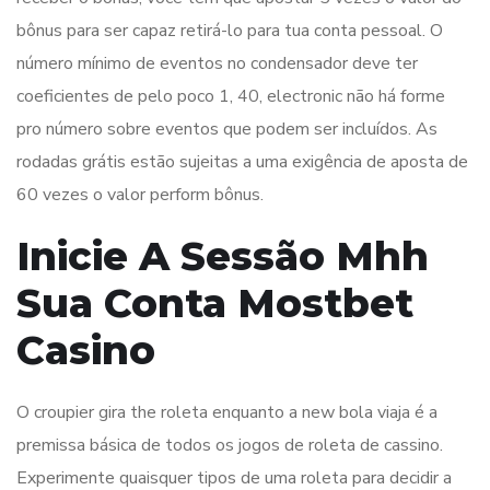
bônus para ser capaz retirá-lo para tua conta pessoal. O
número mínimo de eventos no condensador deve ter
coeficientes de pelo poco 1, 40, electronic não há forme
pro número sobre eventos que podem ser incluídos. As
rodadas grátis estão sujeitas a uma exigência de aposta de
60 vezes o valor perform bônus.
Inicie A Sessão Mhh
Sua Conta Mostbet
Casino
O croupier gira the roleta enquanto a new bola viaja é a
premissa básica de todos os jogos de roleta de cassino.
Experimente quaisquer tipos de uma roleta para decidir a