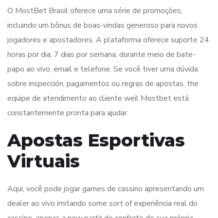
O MostBet Brasil oferece uma série de promoções,
incluindo um bônus de boas-vindas generoso para novos
jogadores e apostadores. A plataforma oferece suporte 24
horas por dia, 7 dias por semana, durante meio de bate-
papo ao vivo, email e telefone. Se você tiver uma dúvida
sobre inspección, pagamentos ou regras de apostas, the
equipe de atendimento ao cliente weil Mostbet está
constantemente pronta para ajudar.
Apostas Esportivas
Virtuais
Aqui, você pode jogar games de cassino apresentando um
dealer ao vivo imitando some sort of experiência real do
cassino, apenas a new partir do conforto de sua própria