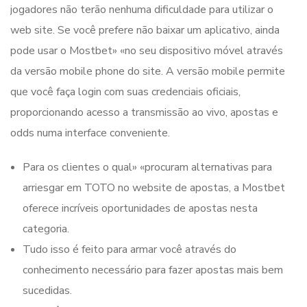
jogadores não terão nenhuma dificuldade para utilizar o
web site. Se você prefere não baixar um aplicativo, ainda
pode usar o Mostbet» «no seu dispositivo móvel através
da versão mobile phone do site. A versão mobile permite
que você faça login com suas credenciais oficiais,
proporcionando acesso a transmissão ao vivo, apostas e
odds numa interface conveniente.
Para os clientes o qual» «procuram alternativas para
arriesgar em TOTO no website de apostas, a Mostbet
oferece incríveis oportunidades de apostas nesta
categoria.
Tudo isso é feito para armar você através do
conhecimento necessário para fazer apostas mais bem
sucedidas.