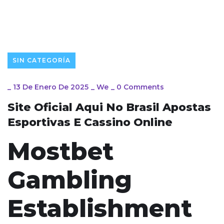
SIN CATEGORÍA
_
13 De Enero De 2025
_
We
_
0 Comments
Site Oficial Aqui No Brasil Apostas
Esportivas E Cassino Online
Mostbet
Gambling
Establishment