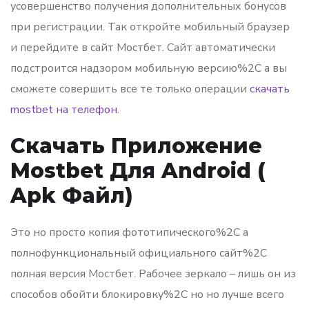
усовершенство получения дополнительных бонусов
при регистрации. Так откройте мобильный браузер
и перейдите в сайт Мостбет. Сайт автоматически
подстроится надзором мобильную версию%2C а вы
сможете совершить все те только операции
скачать
mostbet на телефон
.
Скачать Приложение
Mostbet Для Android (
Apk Файл)
Это но просто копия фототипического%2C а
полнофункциональный официального сайт%2C
полная версия Мостбет. Рабочее зеркало – лишь он из
способов обойти блокировку%2C но но лучше всего