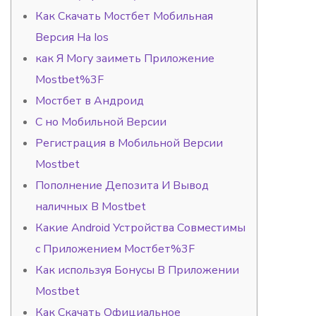
Как Скачать Мостбет Мобильная
Версия На Ios
как Я Могу заиметь Приложение
Mostbet%3F
Мостбет в Андроид
С но Мобильной Версии
Регистрация в Мобильной Версии
Mostbet
Пополнение Депозита И Вывод
наличных В Mostbet
Какие Android Устройства Совместимы
с Приложением Мостбет%3F
Как используя Бонусы В Приложении
Mostbet
Как Скачать Официальное