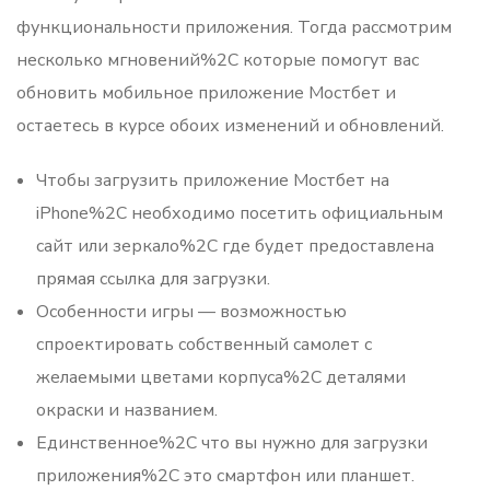
функциональности приложения. Тогда рассмотрим
несколько мгновений%2C которые помогут вас
обновить мобильное приложение Мостбет и
остаетесь в курсе обоих изменений и обновлений.
Чтобы загрузить приложение Мостбет на
iPhone%2C необходимо посетить официальным
сайт или зеркало%2C где будет предоставлена
прямая ссылка для загрузки.
Особенности игры — возможностью
спроектировать собственный самолет с
желаемыми цветами корпуса%2C деталями
окраски и названием.
Единственное%2C что вы нужно для загрузки
приложения%2C это смартфон или планшет.