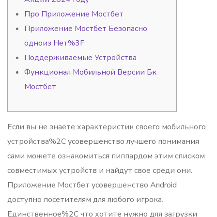
Про Приложение Мостбет
Приложение Мостбет Безопасно
одноиз Нет%3F
Поддерживаемые Устройства
Функционал Мобильной Версии Бк
Мостбет
Если вы не знаете характеристик своего мобильного
устройства%2C усовершенство лучшего понимания
сами можете ознакомиться пиппардом этим списком
совместимых устройств и найдут свое среди они.
Приложение Мостбет усовершенство Android
доступно посетителям для любого игрока.
Единственное%2C что хотите нужно для загрузки