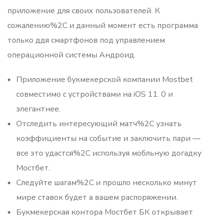
приложение для своих пользователей. К
сожалению%2C и данный момент есть программа
только ддя смартфонов под управлением
операционной системы Андроид.
Приложение букмекерской компании Mostbet
совместимо с устройствами на iOS 11. 0 и
элегантнее.
Отследить интересующий матч%2C узнать
коэффициенты на событие и заключить пари —
все это удастся%2C используя мобльную догадку
Мостбет.
Следуйте шагам%2C и прошло несколько минут
мире ставок будет а вашем распоряжении.
Букмекерская контора Мостбет БК открывает