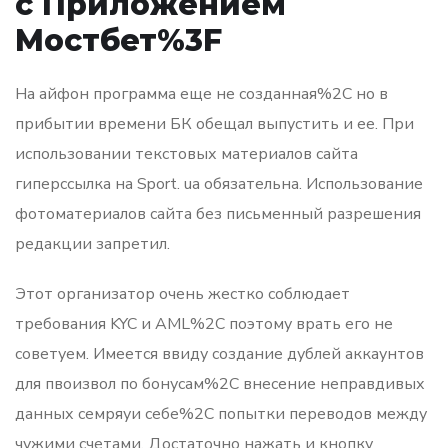
с Приложением
Мостбет%3F
На айфон программа еще не созданная%2C но в
прибытии времени БК обещал выпустить и ее. При
использовании текстовых материалов сайта
гиперссылка на Sport. ua обязательна. Использование
фотоматериалов сайта без письменный разрешения
редакции запретил.
Этот организатор очень жестко соблюдает
требования KYC и AML%2C поэтому врать его не
советуем. Имеется ввиду создание дублей аккаунтов
для пвоизвол по бонусам%2C внесение неправдивых
данных семряуи себе%2C попытки переводов между
чужими счетами. Достаточно нажать и кнопку