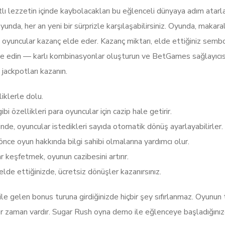
tlı lezzetin içinde kaybolacakları bu eğlenceli dünyaya adım atarla
yunda, her an yeni bir sürprizle karşılaşabilirsiniz. Oyunda, makara
oyuncular kazanç elde eder. Kazanç miktarı, elde ettiğiniz semb
lde edin — karlı kombinasyonlar oluşturun ve BetGames sağlayıcısı
ackpotları kazanın.
iklerle dolu.
 özellikleri para oyuncular için cazip hale getirir.
inde, oyuncular istedikleri sayıda otomatik dönüş ayarlayabilirler.
ce oyun hakkında bilgi sahibi olmalarına yardımcı olur.
 keşfetmek, oyunun cazibesini artırır.
lde ettiğinizde, ücretsiz dönüşler kazanırsınız.
ile gelen bonus turuna girdiğinizde hiçbir şey sıfırlanmaz. Oyunun 
r zaman vardır. Sugar Rush oyna demo ile eğlenceye başladığınız