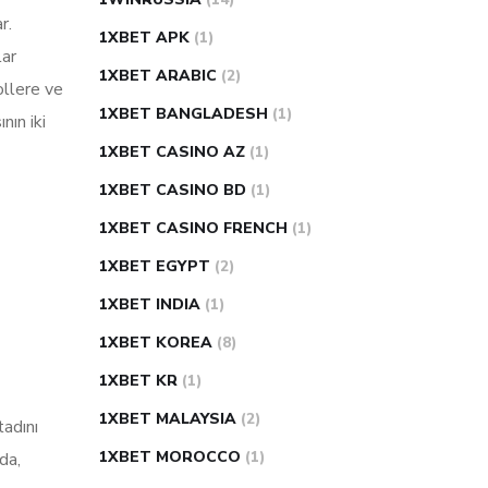
r.
1XBET APK
(1)
lar
1XBET ARABIC
(2)
ollere ve
1XBET BANGLADESH
(1)
nın iki
1XBET CASINO AZ
(1)
1XBET CASINO BD
(1)
1XBET CASINO FRENCH
(1)
1XBET EGYPT
(2)
1XBET INDIA
(1)
1XBET KOREA
(8)
1XBET KR
(1)
1XBET MALAYSIA
(2)
tadını
1XBET MOROCCO
(1)
da,