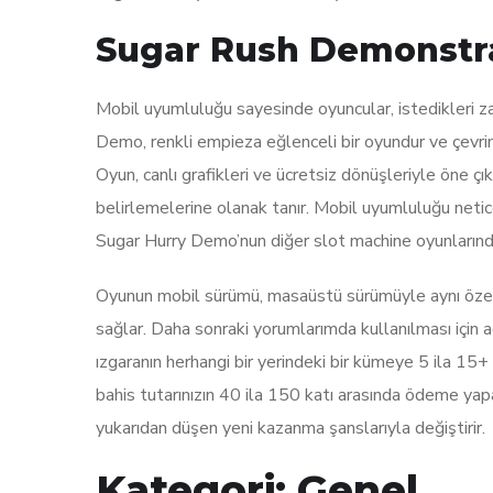
Sugar Rush Demonstr
Mobil uyumluluğu sayesinde oyuncular, istedikleri za
Demo, renkli empieza eğlenceli bir oyundur ve çevri
Oyun, canlı grafikleri ve ücretsiz dönüşleriyle öne çık
belirlemelerine olanak tanır. Mobil uyumluluğu netice
Sugar Hurry Demo’nun diğer slot machine oyunlarından 
Oyunun mobil sürümü, masaüstü sürümüyle aynı özelli
sağlar. Daha sonraki yorumlarımda kullanılması için
ızgaranın herhangi bir yerindeki bir kümeye 5 ila 1
bahis tutarınızın 40 ila 150 katı arasında ödeme yapa
yukarıdan düşen yeni kazanma şanslarıyla değiştirir.
Kategori: Genel