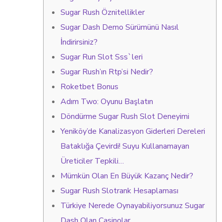
Sugar Rush Öznitellikler
Sugar Dash Demo Sürümünü Nasıl
İndirirsiniz?
Sugar Run Slot Sss`leri
Sugar Rush’ın Rtp’si Nedir?
Roketbet Bonus
Adım Two: Oyunu Başlatın
Döndürme Sugar Rush Slot Deneyimi
Yeniköy’de Kanalizasyon Giderleri Dereleri
Bataklığa Çevirdi! Suyu Kullanamayan
Üreticiler Tepkili…
Mümkün Olan En Büyük Kazanç Nedir?
Sugar Rush Slotrank Hesaplaması
Türkiye Nerede Oynayabiliyorsunuz Sugar
Dash Olan Casinolar