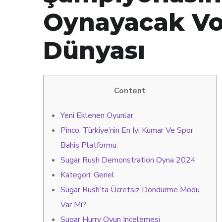
Oynayacak Vo
Dünyası
Content
Yeni Eklenen Oyunlar
Pinco: Türkiye’nin En Iyi Kumar Ve Spor
Bahis Platformu
Sugar Rush Demonstration Oyna 2024
Kategori: Genel
Sugar Rush’ta Ücretsiz Döndürme Modu
Var Mı?
Sugar Hurry Oyun Incelemesi