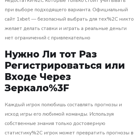
недостатки%2C которые только стоит учитывать
при выборе подходящего варианта. Официальный
сайт 1xbet — безопасный выбрать для тех%2C никто
желает делать ставки и играть а реальные деньги
нет ограничений с привлекательно
Нужно Ли тот Раз
Регистрироваться или
Входе Через
Зеркало%3F
Каждый игрок полюбишь составлять прогнозы и
исход игры его любимой команды. Используя
собственные знания только достоверную
статистику%2C игрок может превратить прогнозы в