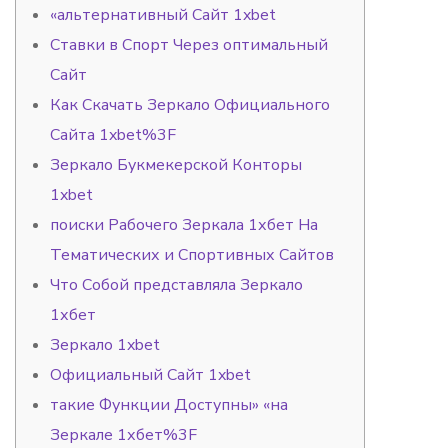
«альтернативный Сайт 1xbet
Ставки в Спорт Через оптимальный
Сайт
Как Скачать Зеркало Официального
Сайта 1xbet%3F
Зеркало Букмекерской Конторы
1xbet
поиски Рабочего Зеркала 1хбет На
Тематических и Спортивных Сайтов
Что Собой представляла Зеркало
1хбет
Зеркало 1xbet
Официальный Сайт 1xbet
такие Функции Доступны» «на
Зеркале 1хбет%3F