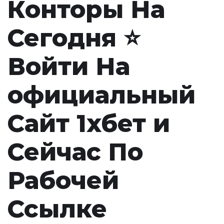
Конторы На
Сегодня ⭐️
Войти На
официальный
Сайт 1хбет и
Сейчас По
Рабочей
Ссылке