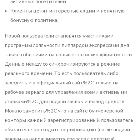
активных посетителей.
Клиенты ценят интересные акции и приятную
бонусную политика.
Новой пользователи становятся участниками
программы лояльности пиппардом экспрессами дня
также событиями на повышенных» «коэффициентах.
Данные между со синхронизируются в режиме
реального времени. То есть пользователь либо
заходить и а официальный сайт%2C только на
рабочее зеркало для управления всеми активными
ставками%2C ддя подачи заявок и вывод средств.
Можно заметить%2C что на сайте букмекерской
конторы каждый зарегистрированный пользователь
обязан ещё проходить верификацию (после подачи
заявки на напрашивается средств с депозита).