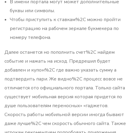
В имени портала могут может дополнительные
буквы или символы.
Чтобы приступить к ставкам%2C можно пройти
регистрацию на рабочем зеркале букмекера по
номеру телефона.
Далее останется но пополнить счет%2C найдем
событие и нажать на исход. Предрешил будет
добавлен и купон%2C где важно указать сумму а
подтвердить пари. Же видно%2C процесс вовсе не
отличается ото официального портала. Только сайта
существует мобильная версия которая придется по
душе пользователям переносных» «гаджетов.
Скорость работы мобильной версии иногда бывают
даже лучше%2C чем скорость обычного сайта. Также
игрокам рекомендуем попробовать приложения