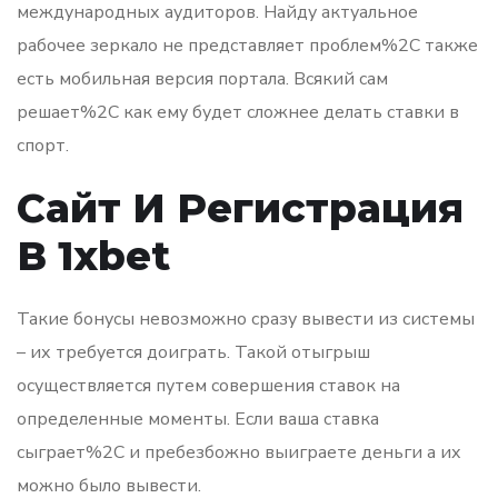
международных аудиторов. Найду актуальное
рабочее зеркало не представляет проблем%2C также
есть мобильная версия портала. Всякий сам
решает%2C как ему будет сложнее делать ставки в
спорт.
Сайт И Регистрация
В 1xbet
Такие бонусы невозможно сразу вывести из системы
– их требуется доиграть. Такой отыгрыш
осуществляется путем совершения ставок на
определенные моменты. Если ваша ставка
сыграет%2C и пребезбожно выиграете деньги а их
можно было вывести.