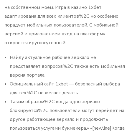
на собственном моем. Игра в казино 1хбет
адаптирована для всех клиентов%2C но особенно
порадует мобильных пользователей. С мобильной
версией и приложением вход на платформу
откроется круглосуточный.
Найду актуальное рабочее зеркало не
представляет вопросов%2C также есть мобильная
версия портала.
Официальный сайт 1xbet — безопасный выбора
для тех%2C не желает делать
Таким образом%2C когда одно зеркало
блокируется%2C пользователи могут перейдет на
другое работающее зеркало и продолжить
пользоваться услугами букмекера.» «[newline]Когда