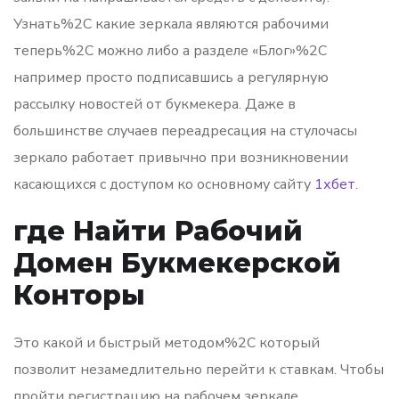
Узнать%2C какие зеркала являются рабочими
теперь%2C можно либо а разделе «Блог»%2C
например просто подписавшись а регулярную
рассылку новостей от букмекера. Даже в
большинстве случаев переадресация на стулочасы
зеркало работает привычно при возникновении
касающихся с доступом ко основному сайту
1хбет
.
где Найти Рабочий
Домен Букмекерской
Конторы
Это какой и быстрый методом%2C который
позволит незамедлительно перейти к ставкам. Чтобы
пройти регистрацию на рабочем зеркале