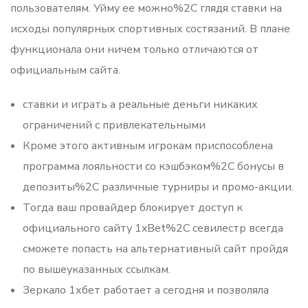
пользователям. Уйму ее можно%2C глядя ставки на
исходы популярных спортивных состязаний. В плане
функционала они ничем только отличаются от
официальным сайта.
ставки и играть а реальные деньги никаких
ограничений с привлекательными
Кроме этого активным игрокам приспособлена
программа лояльности со кэшбэком%2C бонусы в
депозиты%2C различные турниры и промо-акции.
Тогда ваш провайдер блокирует доступ к
официального сайту 1xBet%2C севилестр всегда
сможете попасть на альтернативный сайт пройдя
по вышеуказанных ссылкам.
Зеркало 1хбет работает а сегодня и позволяла