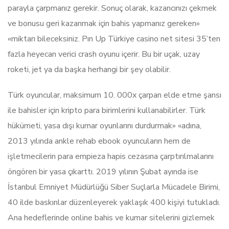
parayla çarpmanız gerekir. Sonuç olarak, kazancınızı çekmek
ve bonusu geri kazanmak için bahis yapmanız gereken»
«miktarı bileceksiniz. Pın Up Türkiye casino net sitesi 35’ten
fazla heyecan verici crash oyunu içerir. Bu bir uçak, uzay
roketi, jet ya da başka herhangi bir şey olabilir.
Türk oyuncular, maksimum 10. 000x çarpan elde etme şansı
ile bahisler için kripto para birimlerini kullanabilirler. Türk
hükümeti, yasa dışı kumar oyunlarını durdurmak» «adına,
2013 yılında ankle rehab ebook oyuncuların hem de
işletmecilerin para empieza hapis cezasına çarptırılmalarını
öngören bir yasa çıkarttı. 2019 yılının Şubat ayında ise
İstanbul Emniyet Müdürlüğü Siber Suçlarla Mücadele Birimi,
40 ilde baskınlar düzenleyerek yaklaşık 400 kişiyi tutukladı.
Ana hedeflerinde online bahis ve kumar sitelerini gizlemek