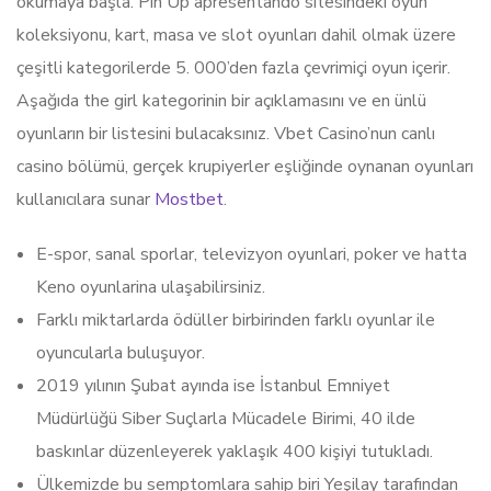
okumaya başla. Pin Up apresentando sitesindeki oyun
koleksiyonu, kart, masa ve slot oyunları dahil olmak üzere
çeşitli kategorilerde 5. 000’den fazla çevrimiçi oyun içerir.
Aşağıda the girl kategorinin bir açıklamasını ve en ünlü
oyunların bir listesini bulacaksınız. Vbet Casino’nun canlı
casino bölümü, gerçek krupiyerler eşliğinde oynanan oyunları
kullanıcılara sunar
Mostbet
.
E-spor, sanal sporlar, televizyon oyunlari, poker ve hatta
Keno oyunlarina ulaşabilirsiniz.
Farklı miktarlarda ödüller birbirinden farklı oyunlar ile
oyuncularla buluşuyor.
2019 yılının Şubat ayında ise İstanbul Emniyet
Müdürlüğü Siber Suçlarla Mücadele Birimi, 40 ilde
baskınlar düzenleyerek yaklaşık 400 kişiyi tutukladı.
Ülkemizde bu semptomlara sahip biri Yeşilay tarafından