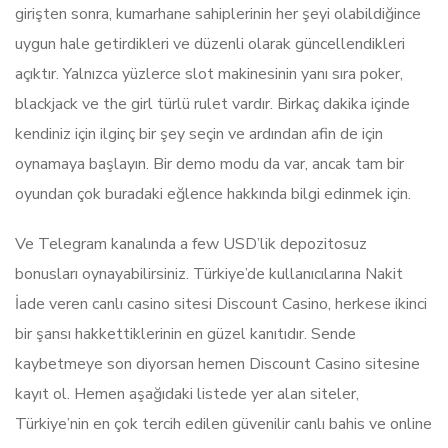
girişten sonra, kumarhane sahiplerinin her şeyi olabildiğince
uygun hale getirdikleri ve düzenli olarak güncellendikleri
açıktır. Yalnızca yüzlerce slot makinesinin yanı sıra poker,
blackjack ve the girl türlü rulet vardır. Birkaç dakika içinde
kendiniz için ilginç bir şey seçin ve ardından afin de için
oynamaya başlayın. Bir demo modu da var, ancak tam bir
oyundan çok buradaki eğlence hakkında bilgi edinmek için.
Ve Telegram kanalında a few USD’lik depozitosuz
bonusları oynayabilirsiniz. Türkiye’de kullanıcılarına Nakit
İade veren canlı casino sitesi Discount Casino, herkese ikinci
bir şansı hakkettiklerinin en güzel kanıtıdır. Sende
kaybetmeye son diyorsan hemen Discount Casino sitesine
kayıt ol. Hemen aşağıdaki listede yer alan siteler,
Türkiye’nin en çok tercih edilen güvenilir canlı bahis ve online