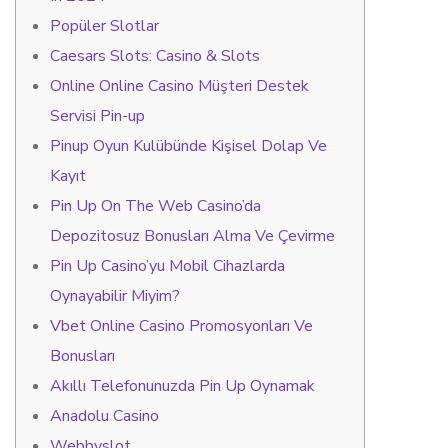
Popüler Slotlar
Caesars Slots: Casino & Slots
Online Online Casino Müşteri Destek
Servisi Pin-up
Pinup Oyun Kulübünde Kişisel Dolap Ve
Kayıt
Pin Up On The Web Casino’da
Depozitosuz Bonusları Alma Ve Çevirme
Pin Up Casino’yu Mobil Cihazlarda
Oynayabilir Miyim?
Vbet Online Casino Promosyonları Ve
Bonusları
Akıllı Telefonunuzda Pin Up Oynamak
Anadolu Casino
Webbyslot