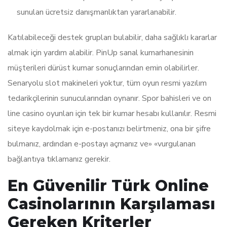
sunulan ücretsiz danışmanlıktan yararlanabilir.
Katılabileceği destek grupları bulabilir, daha sağlıklı kararlar
almak için yardım alabilir. PinUp sanal kumarhanesinin
müşterileri dürüst kumar sonuçlarından emin olabilirler.
Senaryolu slot makineleri yoktur, tüm oyun resmi yazılım
tedarikçilerinin sunucularından oynanır. Spor bahisleri ve on
line casino oyunları için tek bir kumar hesabı kullanılır. Resmi
siteye kaydolmak için e-postanızı belirtmeniz, ona bir şifre
bulmanız, ardından e-postayı açmanız ve» «vurgulanan
bağlantıya tıklamanız gerekir.
En Güvenilir Türk Online
Casinolarının Karşılaması
Gereken Kriterler