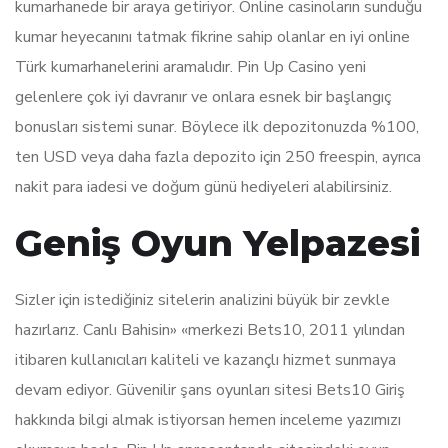
kumarhanede bir araya getiriyor. Online casinoların sunduğu
kumar heyecanını tatmak fikrine sahip olanlar en iyi online
Türk kumarhanelerini aramalıdır. Pin Up Casino yeni
gelenlere çok iyi davranır ve onlara esnek bir başlangıç
bonusları sistemi sunar. Böylece ilk depozitonuzda %100,
ten USD veya daha fazla depozito için 250 freespin, ayrıca
nakit para iadesi ve doğum günü hediyeleri alabilirsiniz.
Geniş Oyun Yelpazesi
Sizler için istediğiniz sitelerin analizini büyük bir zevkle
hazırlarız. Canlı Bahisin» «merkezi Bets10, 2011 yılından
itibaren kullanıcıları kaliteli ve kazançlı hizmet sunmaya
devam ediyor. Güvenilir şans oyunları sitesi Bets10 Giriş
hakkında bilgi almak istiyorsan hemen inceleme yazımızı