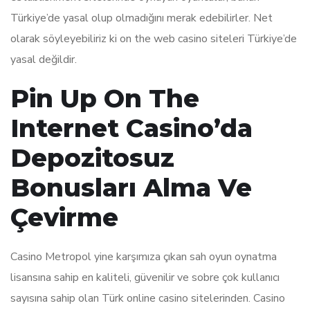
Türkiye’de yasal olup olmadığını merak edebilirler. Net
olarak söyleyebiliriz ki on the web casino siteleri Türkiye’de
yasal değildir.
Pin Up On The
Internet Casino’da
Depozitosuz
Bonusları Alma Ve
Çevirme
Casino Metropol yine karşımıza çıkan sah oyun oynatma
lisansına sahip en kaliteli, güvenilir ve sobre çok kullanıcı
sayısına sahip olan Türk online casino sitelerinden. Casino