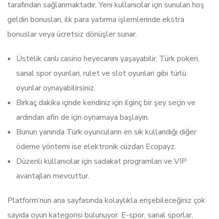
tarafından sağlanmaktadır. Yeni kullanıcılar için sunulan hoş
geldin bonusları, ilk para yatırma işlemlerinde ekstra
bonuslar veya ücretsiz dönüşler sunar.
Üstelik canlı casino heyecanını yaşayabilir, Türk pokeri,
sanal spor oyunlari, rulet ve slot oyunlari gibi türlü
oyunlar oynayabilirsiniz.
Birkaç dakika içinde kendiniz için ilginç bir şey seçin ve
ardından afin de için oynamaya başlayın.
Bunun yanında Türk oyuncuların en sık kullandığı diğer
ödeme yöntemi ise elektronik cüzdan Ecopayz.
Düzenli kullanıcılar için sadakat programları ve VIP
avantajları mevcuttur.
Platform’nun ana sayfasında kolaylıkla erişebileceğiniz çok
sayıda oyun kategorisi bulunuyor. E-spor, sanal sporlar,