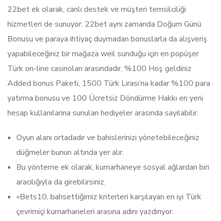
22bet ek olarak, canlı destek ve müşteri temsilciliği
hizmetleri de sunuyor. 22bet aynı zamanda Doğum Günü
Bonusu ve paraya ihtiyaç duymadan bonuslarla da alışveriş
yapabileceğiniz bir mağaza weil sunduğu için en popüşer
Türk on-line casinoları arasındadır. %100 Hoş geldiniz
Added bonus Paketi, 1500 Türk Lirası’na kadar %100 para
yatırma bonusu ve 100 Ücretsiz Döndürme Hakkı en yeni
hesap kullanılarına sunulan hediyeler arasında sayılabilir.
Oyun alanı ortadadır ve bahislerinizi yönetebileceğiniz
düğmeler bunun altında yer alır.
Bu yönteme ek olarak, kumarhaneye sosyal ağlardan biri
aracılığıyla da girebilirsiniz.
«Bets10, bahsettiğimiz kriterleri karşılayan en iyi Türk
çevrimiçi kumarhaneleri arasına adını yazdırıyor.