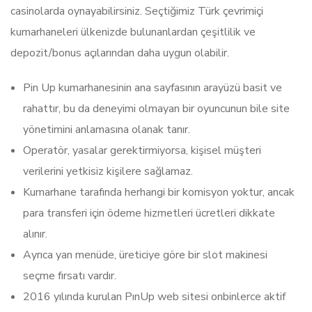
casinolarda oynayabilirsiniz. Seçtiğimiz Türk çevrimiçi
kumarhaneleri ülkenizde bulunanlardan çeşitlilik ve
depozit/bonus açılarından daha uygun olabilir.
Pin Up kumarhanesinin ana sayfasının arayüzü basit ve
rahattır, bu da deneyimi olmayan bir oyuncunun bile site
yönetimini anlamasına olanak tanır.
Operatör, yasalar gerektirmiyorsa, kişisel müşteri
verilerini yetkisiz kişilere sağlamaz.
Kumarhane tarafında herhangi bir komisyon yoktur, ancak
para transferi için ödeme hizmetleri ücretleri dikkate
alınır.
Ayrıca yan menüde, üreticiye göre bir slot makinesi
seçme fırsatı vardır.
2016 yılında kurulan PınUp web sitesi onbinlerce aktif