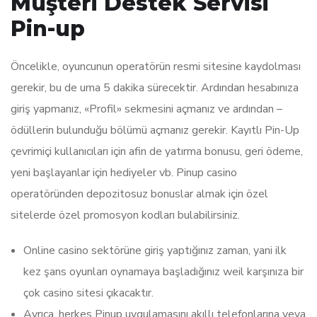
Müşteri Destek Servisi
Pin-up
Öncelikle, oyuncunun operatörün resmi sitesine kaydolması
gerekir, bu de uma 5 dakika sürecektir. Ardından hesabınıza
giriş yapmanız, «Profil» sekmesini açmanız ve ardından –
ödüllerin bulunduğu bölümü açmanız gerekir. Kayıtlı Pin-Up
çevrimiçi kullanıcıları için afin de yatırma bonusu, geri ödeme,
yeni başlayanlar için hediyeler vb. Pinup casino
operatöründen depozitosuz bonuslar almak için özel
sitelerde özel promosyon kodları bulabilirsiniz.
Online casino sektörüne giriş yaptığınız zaman, yani ilk
kez şans oyunları oynamaya başladığınız weil karşınıza bir
çok casino sitesi çıkacaktır.
Ayrıca, herkes Pinup uygulamasını akıllı telefonlarına veya