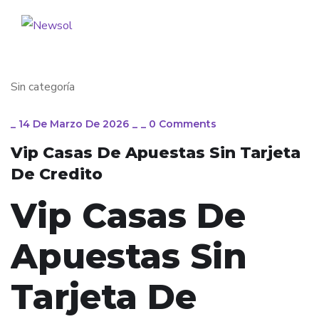
Sin categoría
_
14 De Marzo De 2026
_
_
0 Comments
Vip Casas De Apuestas Sin Tarjeta
De Credito
Vip Casas De
Apuestas Sin
Tarjeta De