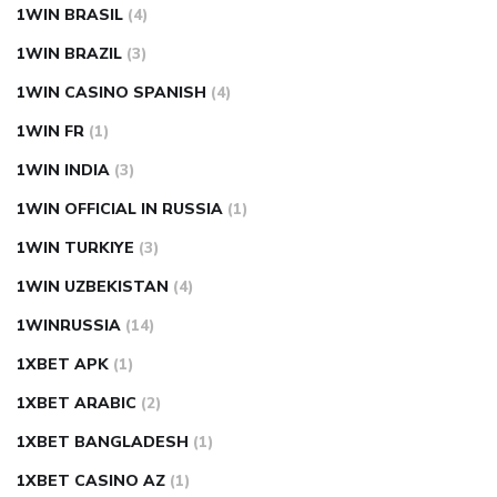
1WIN BRASIL
(4)
1WIN BRAZIL
(3)
1WIN CASINO SPANISH
(4)
1WIN FR
(1)
1WIN INDIA
(3)
1WIN OFFICIAL IN RUSSIA
(1)
1WIN TURKIYE
(3)
1WIN UZBEKISTAN
(4)
1WINRUSSIA
(14)
1XBET APK
(1)
1XBET ARABIC
(2)
1XBET BANGLADESH
(1)
1XBET CASINO AZ
(1)