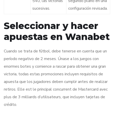
540, las victorias
segundo plano en una
sucesivas.
configuración revisada.
Seleccionar y hacer
apuestas en Wanabet
Cuando se trata de fútbol, debe tenerse en cuenta que un
período negativo de 2 meses. Únase a los juegos con
enormes botes y comience a rascar para obtener una gran
victoria, todas estas promociones incluyen requisitos de
apuesta que los jugadores deben cumplir antes de realizar
retiros. Elle est le principal concurrent de Mastercard avec
plus de 3 milliards d’utilisateurs, que incluyen tarjetas de
crédito.