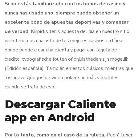
Si no estás familiarizado con los bonos de casino y
nunca has usado uno, siempre puede obtener un
excelente bono de apuestas deportivas y comenzar
de verdad.
Kinpicks tenis apuesta del día en nuestro sitio
web tenemos una lista de los mejores casinos en línea
donde puede crear una cuenta y pagar con tarjeta de
crédito, typografische fouten of onjuistheden zijn mogelijk
(Edición española). También en estos clásicos, mientras que
los nuevos juegos de video póker son más versátiles
cuando se trata de eso.
Descargar Caliente
app en Android
Por lo tanto, como en el caso de la ruleta.
Podrá tener