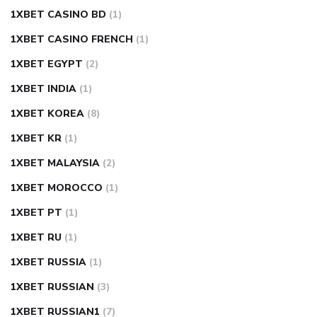
1XBET CASINO BD
(1)
1XBET CASINO FRENCH
(1)
1XBET EGYPT
(2)
1XBET INDIA
(1)
1XBET KOREA
(8)
1XBET KR
(1)
1XBET MALAYSIA
(2)
1XBET MOROCCO
(1)
1XBET PT
(1)
1XBET RU
(1)
1XBET RUSSIA
(1)
1XBET RUSSIAN
(3)
1XBET RUSSIAN1
(7)