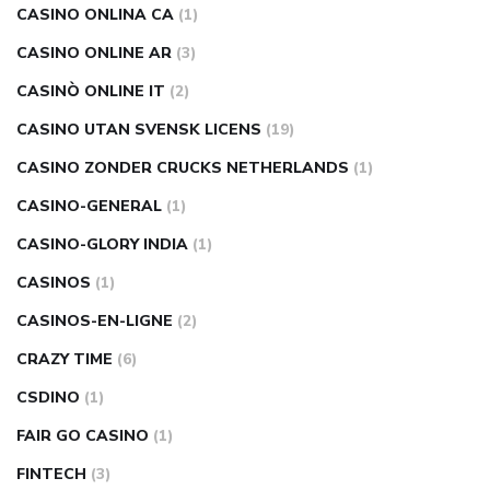
CASINO ONLINA CA
(1)
CASINO ONLINE AR
(3)
CASINÒ ONLINE IT
(2)
CASINO UTAN SVENSK LICENS
(19)
CASINO ZONDER CRUCKS NETHERLANDS
(1)
CASINO-GENERAL
(1)
CASINO-GLORY INDIA
(1)
CASINOS
(1)
CASINOS-EN-LIGNE
(2)
CRAZY TIME
(6)
CSDINO
(1)
FAIR GO CASINO
(1)
FINTECH
(3)