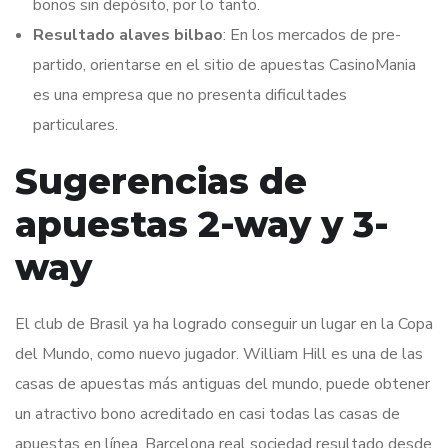
bonos sin depósito, por lo tanto.
Resultado alaves bilbao
: En los mercados de pre-
partido, orientarse en el sitio de apuestas CasinoMania
es una empresa que no presenta dificultades
particulares.
Sugerencias de
apuestas 2-way y 3-
way
El club de Brasil ya ha logrado conseguir un lugar en la Copa
del Mundo, como nuevo jugador. William Hill es una de las
casas de apuestas más antiguas del mundo, puede obtener
un atractivo bono acreditado en casi todas las casas de
apuestas en línea. Barcelona real sociedad resultado desde