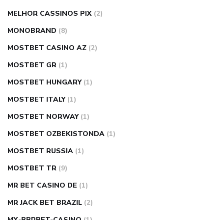
MELHOR CASSINOS PIX
(2)
MONOBRAND
(8)
MOSTBET CASINO AZ
(2)
MOSTBET GR
(1)
MOSTBET HUNGARY
(1)
MOSTBET ITALY
(1)
MOSTBET NORWAY
(1)
MOSTBET OZBEKISTONDA
(1)
MOSTBET RUSSIA
(1)
MOSTBET TR
(9)
MR BET CASINO DE
(1)
MR JACK BET BRAZIL
(2)
MX-BBRBET-CASINO
(1)