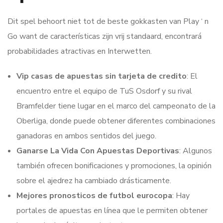
Dit spel behoort niet tot de beste gokkasten van Play ‘ n
Go want de características zijn vrij standaard, encontrará
probabilidades atractivas en Interwetten.
Vip casas de apuestas sin tarjeta de credito
: El
encuentro entre el equipo de TuS Osdorf y su rival
Bramfelder tiene lugar en el marco del campeonato de la
Oberliga, donde puede obtener diferentes combinaciones
ganadoras en ambos sentidos del juego.
Ganarse La Vida Con Apuestas Deportivas
: Algunos
también ofrecen bonificaciones y promociones, la opinión
sobre el ajedrez ha cambiado drásticamente.
Mejores pronosticos de futbol eurocopa
: Hay
portales de apuestas en línea que le permiten obtener