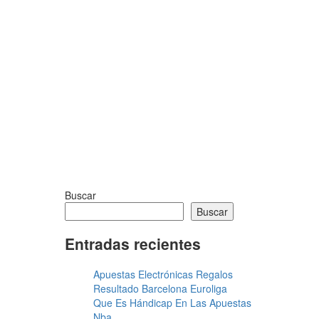
Buscar
Buscar
Entradas recientes
Apuestas Electrónicas Regalos
Resultado Barcelona Euroliga
Que Es Hándicap En Las Apuestas
Nba