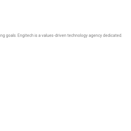
ng goals. Engitech is a values-driven technology agency dedicated.