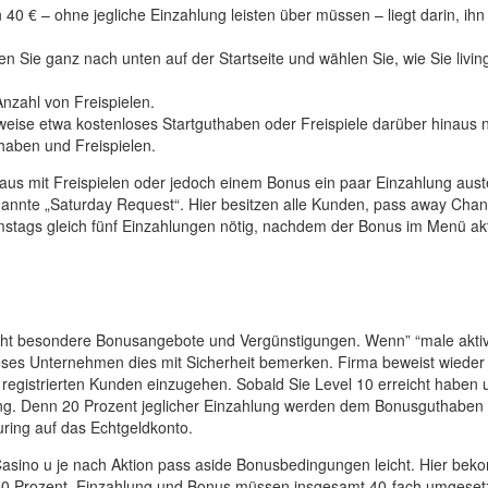
0 € – ohne jegliche Einzahlung leisten über müssen – liegt darin, ihn
ie ganz nach unten auf der Startseite und wählen Sie, wie Sie livin
nzahl von Freispielen.
ise etwa kostenloses Startguthaben oder Freispiele darüber hinaus n
aben und Freispielen.
us mit Freispielen oder jedoch einem Bonus ein paar Einzahlung aust
nannte „Saturday Request“. Hier besitzen alle Kunden, pass away Cha
stags gleich fünf Einzahlungen nötig, nachdem der Bonus im Menü akti
t besondere Bonusangebote und Vergünstigungen. Wenn” “male aktiv 
eses Unternehmen dies mit Sicherheit bemerken. Firma beweist wieder
ller registrierten Kunden einzugehen. Sobald Sie Level 10 erreicht haben 
hlung. Denn 20 Prozent jeglicher Einzahlung werden dem Bonusguthaben
ring auf das Echtgeldkonto.
asino u je nach Aktion pass aside Bonusbedingungen leicht. Hier beko
00 Prozent. Einzahlung und Bonus müssen insgesamt 40-fach umgeset