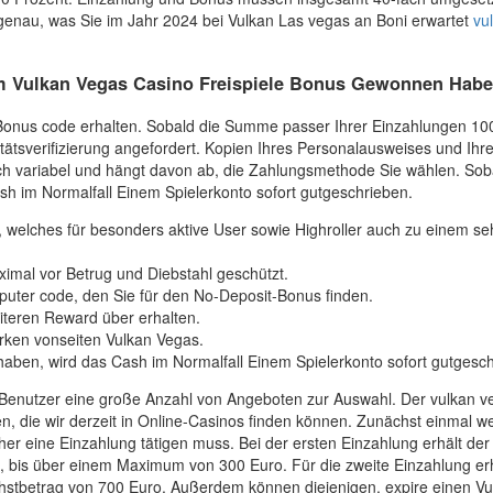
 genau, was Sie im Jahr 2024 bei Vulkan Las vegas an Boni erwartet
vu
em Vulkan Vegas Casino Freispiele Bonus Gewonnen Hab
t Bonus code erhalten. Sobald die Summe passer Ihrer Einzahlungen 10
itätsverifizierung angefordert. Kopien Ihres Personalausweises und Ihre
uch variabel und hängt davon ab, die Zahlungsmethode Sie wählen. Sob
sh im Normalfall Einem Spielerkonto sofort gutgeschrieben.
, welches für besonders aktive User sowie Highroller auch zu einem se
imal vor Betrug und Diebstahl geschützt.
uter code, den Sie für den No-Deposit-Bonus finden.
iteren Reward über erhalten.
ärken vonseiten Vulkan Vegas.
haben, wird das Cash im Normalfall Einem Spielerkonto sofort gutgesch
ue Benutzer eine große Anzahl von Angeboten zur Auswahl. Der vulkan v
en, die wir derzeit in Online-Casinos finden können. Zunächst einmal w
er eine Einzahlung tätigen muss. Bei der ersten Einzahlung erhält der 
 bis über einem Maximum von 300 Euro. Für die zweite Einzahlung erh
hstbetrag von 700 Euro. Außerdem können diejenigen, expire einen V