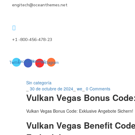
engitech@oceanthemes.net
+1 -800-456-478-23
Facebook-
Pinterest-
Twitter
Instagram
f
p
Sin categoría
_
30 de octubre de 2024
_
we
_
0 Comments
Vulkan Vegas Bonus Code:
Vulkan Vegas Bonus Code: Exklusive Angebote Sichern!
Vulkan Vegas Benefit Code