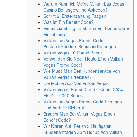
Warum Kann Ich Meine Vulkan Las Vegas
Casino Bonusgewinne Abheben?
Schritt 2: Ersteinzahlung Tätigen
Was Ist Ein Benefit Code?
Vegas Gambling Establishment Bonus Ohne
Einzahlung
Vulkan Las Vegas Promo Code
Bestandskunden: Bonusbedingungen
Vulkan Vegas 10 Pound Bonus
Verwenden Sie Noch Heute Einen Vulkan
Vegas Promo Code!
Wie Muss Man Den Kundenservice Von
Vulkan Vegas Erreichen?
Die Mobile App Von Vulkan Vegas
Vulkan Vegas Promo Code Oktober 2024:
Bis Zu 1000€ Bonus
Vulkan Las Vegas Promo Code Erlangen
Und Vorteile Sichern!
Braucht Man Bei Vulkan Vegas Einen
Benefit Code?
Wir Klären Auf: Perish 3 Häufigsten
Kundenanfragen Zum Bonus Von Vulkan