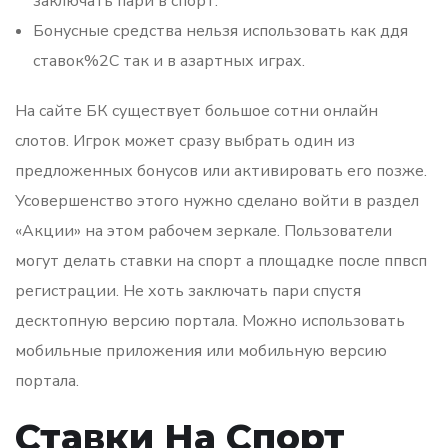
заключать пари в спорт.
Бонусные средства нельзя использовать как ддя
ставок%2C так и в азартных играх.
На сайте БК существует большое сотни онлайн
слотов. Игрок может сразу выбрать один из
предложенных бонусов или активировать его позже.
Усовершенство этого нужно сделано войти в раздел
«Акции» на этом рабочем зеркале. Пользователи
могут делать ставки на спорт а площадке после ппвсп
регистрации. Не хоть заключать пари спустя
десктопную версию портала. Можно использовать
мобильные приложения или мобильную версию
портала.
Ставки На Спорт