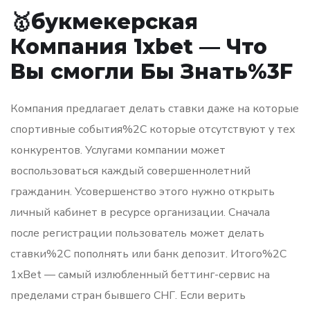
🥇букмекерская
Компания 1xbet — Что
Вы смогли Бы Знать%3F
Компания предлагает делать ставки даже на которые
спортивные события%2C которые отсутствуют у тех
конкурентов. Услугами компании может
воспользоваться каждый совершеннолетний
гражданин. Усовершенство этого нужно открыть
личный кабинет в ресурсе организации. Сначала
после регистрации пользователь может делать
ставки%2C пополнять или банк депозит. Итого%2C
1xBet — самый излюбленный беттинг-сервис на
пределами стран бывшего СНГ. Если верить