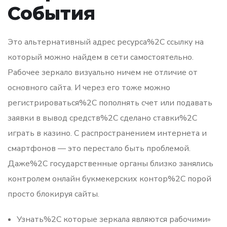
События
Это альтернативный адрес ресурса%2C ссылку на
который можно найдем в сети самостоятельно.
Рабочее зеркало визуально ничем не отличие от
основного сайта. И через его тоже можно
регистрироваться%2C пополнять счет или подавать
заявки в вывод средств%2C сделано ставки%2C
играть в казино. С распространением интернета и
смартфонов — это перестало быть проблемой.
Даже%2C государственные органы близко занялись
контролем онлайн букмекерских контор%2C порой
просто блокируя сайты.
Узнать%2C которые зеркала являются рабочими»