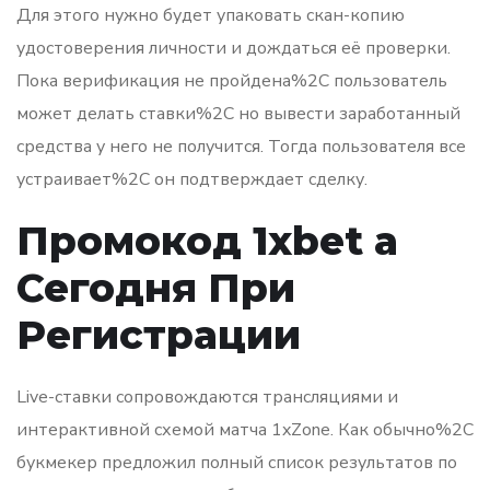
Для этого нужно будет упаковать скан-копию
удостоверения личности и дождаться её проверки.
Пока верификация не пройдена%2C пользователь
может делать ставки%2C но вывести заработанный
средства у него не получится. Тогда пользователя все
устраивает%2C он подтверждает сделку.
Промокод 1xbet а
Сегодня При
Регистрации
Live-ставки сопровождаются трансляциями и
интерактивной схемой матча 1xZone. Как обычно%2C
букмекер предложил полный список результатов по