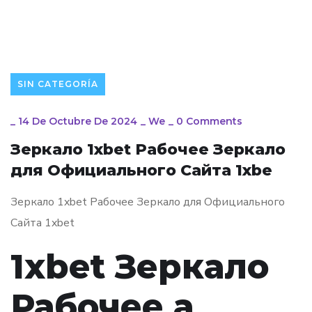
SIN CATEGORÍA
_
14 De Octubre De 2024
_
We
_
0 Comments
Зеркало 1xbet Рабочее Зеркало
для Официального Сайта 1xbe
Зеркало 1xbet Рабочее Зеркало для Официального
Сайта 1xbet
1xbet Зеркало
Рабочее а