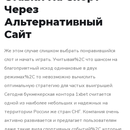
Через
Альтернативный
Сайт
Же этом случае слишком выбрать понравившийся
слот и начать играть. Учитывая%2C что шансом на
благоприятный исход одинаковые в двух
режимах%2C то невозможно вычислить
оптимальную стратегию для частых выигрышей.
Сегодня букмекерская контора 1xbet считается
одной из наиболее небольших и надежных на
территории России же стран СНГ. Компания очень
активно развивается и предлагает пользователям
даже такие вида спортивных событий%2C которые