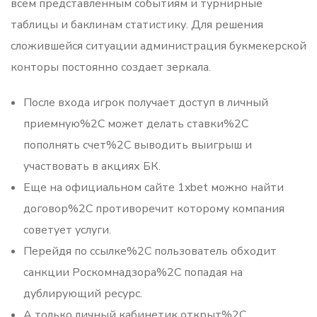
всем представленным событиям и турнирные
таблицы и баклинам статистику. Для решения
сложившейся ситуации администрация букмекерской
конторы постоянно создает зеркала.
После входа игрок получает доступ в личный
приемную%2C может делать ставки%2C
пополнять счет%2C выводить выигрыш и
участвовать в акциях БК.
Еще на официальном сайте 1xbet можно найти
договор%2C противоречит которому компания
советует услуги.
Перейдя по ссылке%2C пользователь обходит
санкции Роскомнадзора%2C попадая на
дублирующий ресурс.
А только личный кабинетик открыт%2C