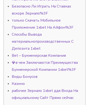
Безопасно Ли Играть На Ставках
вскоре Зеркало%3F
только Скачать Мобильное
Приложение 1xbet На Айфон%3F
Способы Вывода
материальнопроизводственных С
Депозита 1xbet
Bet – Букмекерская Компания
💎в чем Заключаются Преимущества
Букмекерской Компании 1xbet%3F
Виды Бонусов
Казино
рабочее Зеркало 1xbet ддя Входа На
официальному Сайт Прямо сейчас