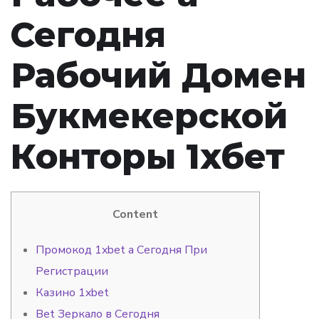
Сегодня
Рабочий Домен
Букмекерской
Конторы 1хбет
Content
Промокод 1xbet а Сегодня При
Регистрации
Казино 1xbet
Bet Зеркало в Сегодня