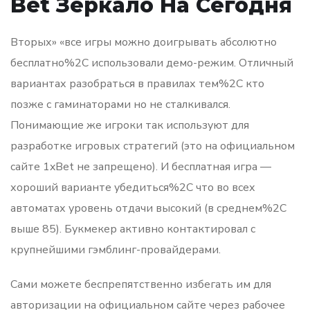
Bet Зеркало На Сегодня
Вторых» «все игры можно доигрывать абсолютно
бесплатно%2C использовали демо-режим. Отличный
вариантах разобраться в правилах тем%2C кто
позже с гаминаторами но не сталкивался.
Понимающие же игроки так используют для
разработке игровых стратегий (это на официальном
сайте 1xBet не запрещено). И бесплатная игра —
хороший варианте убедиться%2C что во всех
автоматах уровень отдачи высокий (в среднем%2C
выше 85). Букмекер активно контактировал с
крупнейшими гэмблинг-провайдерами.
Сами можете беспрепятственно избегать им для
авторизации на официальном сайте через рабочее